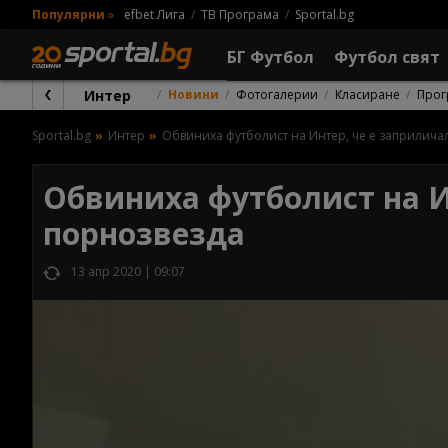
Популярни
»
efbet Лига
ТВ Програма
Sportal.bg
БГ Футбол
Футбол свят
Интер
Новини
Фотогалерии
Класиране
Прог
Sportal.bg
Интер
Обвиниха футболист на Интер, че е заприлича
Обвиниха футболист на И
порнозвезда
13 апр 2020 | 09:07