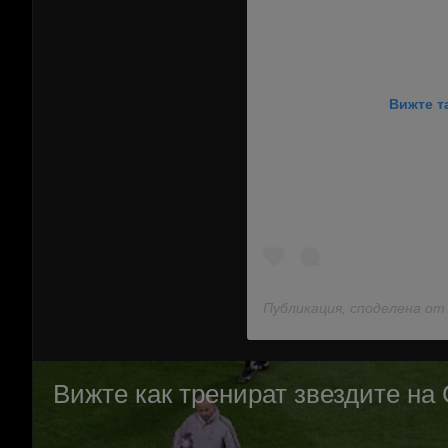
Вижте т
Публикация, споделена о