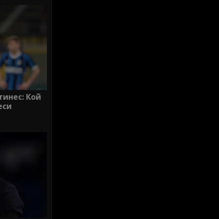
тинес: Кой
еси