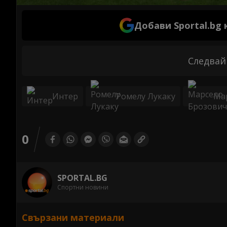
Добави Sportal.bg
Следвай
Интер
Ромелу Лукаку
Ма
0
SPORTAL.BG
Спортни новини
Свързани материали