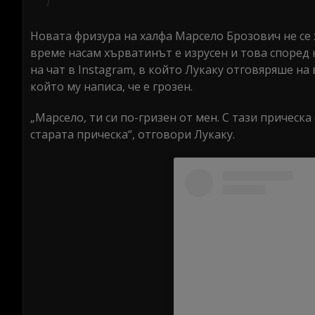
Новата фризура на халфа Марсело Брозович не се 
време насам хърватинът е изрусен и това според 
на чат в Instagram, в който Лукаку отговяряше н
който му написа, че е грозен.
„Марсело, ти си по-гризен от мен. С тази прическ
старата прическа“, отговори Лукаку.