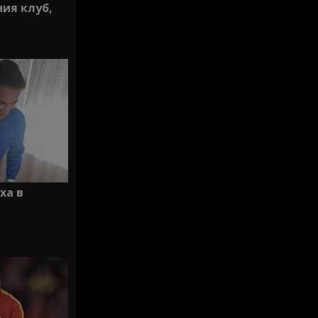
ия клуб,
ха в