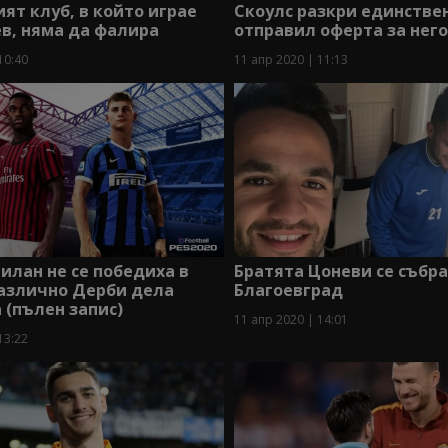
ят клуб, в който играе
Скоулс разкри единствен
в, няма да фалира
отправил оферта за него
10:40
11 апр 2020 | 11:13
илан не се победиха в
Братята Цоневи се събра
различно Дерби дела
Благоевград
(пълен запис)
11 апр 2020 | 14:01
13:22