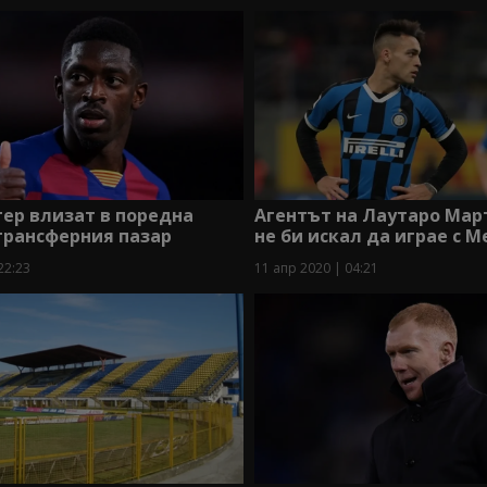
ер влизат в поредна
Агентът на Лаутаро Мар
трансферния пазар
не би искал да играе с М
22:23
11 апр 2020 | 04:21