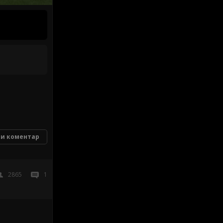
и коментар
2865
1