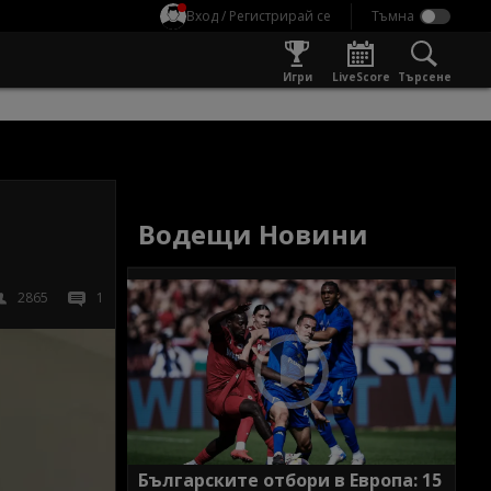
Вход / Регистрирай се
Игри
LiveScore
Търсене
Водещи Новини
2865
1
Българските отбори в Европа: 15