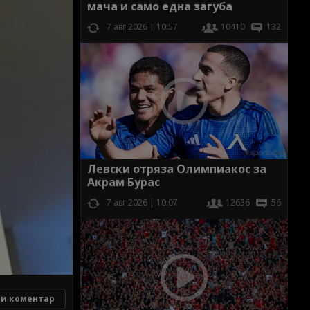
мача и само една загуба
7 авг 2026 | 10:57
10410
132
Левски отряза Олимпиакос за
Акрам Бурас
7 авг 2026 | 10:07
12636
56
и коментар