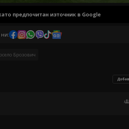
 като предпочитан източник в Google
 ни:
рсело Брозович
Добав