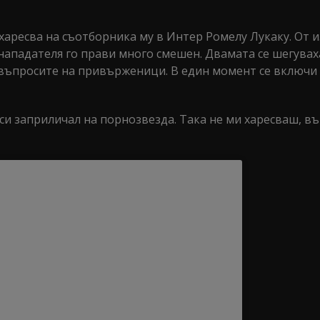
харесва на съотборника му в Интер Ромелу Лукаку. От 
нападателя го прави много смешен. Двамата се шегувах
а въпросите на привърженици. В един момент се включи
а си заприличал на порнозвезда. Така не ми харесваш, в