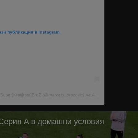
ази публикация в Instagram.
т
Super]Kralj[tata]BroZ
(@marcelo_brozovic) на Апр 10, 2020 в 6:25 PDT