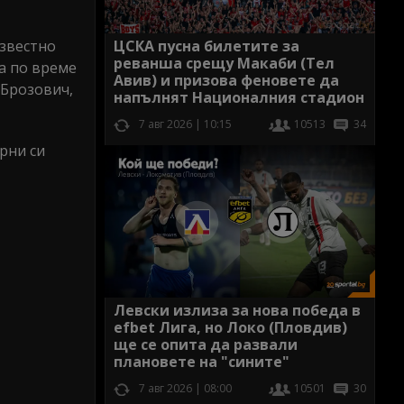
известно
ЦСКА пусна билетите за
реванша срещу Макаби (Тел
а по време
Авив) и призова феновете да
 Брозович,
напълнят Националния стадион
7 авг 2026 | 10:15
10513
34
ърни си
Левски излиза за нова победа в
efbet Лига, но Локо (Пловдив)
ще се опита да развали
плановете на "сините"
7 авг 2026 | 08:00
10501
30