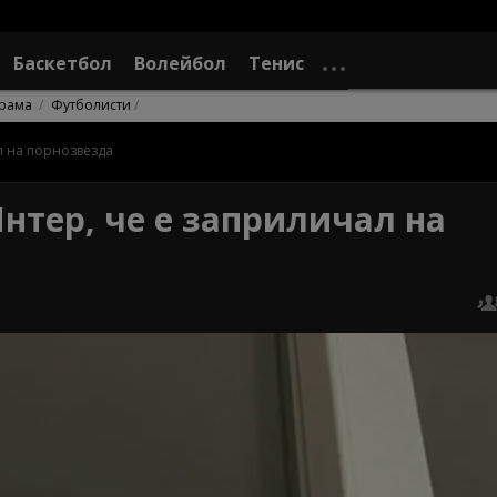
Баскетбол
Волейбол
Тенис
рама
Футболисти
л на порнозвезда
нтер, че е заприличал на