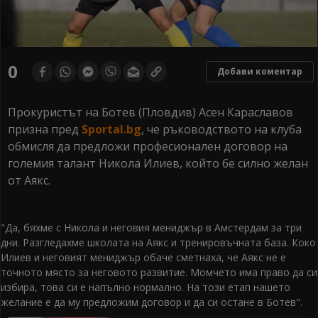
0
Добави коментар
Прокуристът на Ботев (Пловдив) Асен Караславов
призна пред
Sportal.bg
, че ръководството на клуба
обмисля да предложи професионален договор на
големия талант Никола Илиев, който бе силно желан
от Аякс.
"Да, бяхме с Никола и неговия мениджър в Амстердам за три
дни. Разгледахме школата на Аякс и тренировъчната база. Коко
Илиев и неговият мениджър обаче сметнаха, че Аякс не е
точното място за неговото развитие. Момчето има право да си
избира, това си е напълно нормално. На този етап нашето
желание е да му предложим договор и да си остане в Ботев".