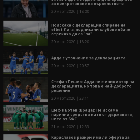
за прекратяване на първенството
20 март 2020 | 18:00
Поискаха с декларация спиране на
efbet Лига, подписани клубове обаче
отрекоха да са "за"
20 март 2020 | 18:20
Арда с уточнение за декларацията
20 март 2020 | 20:57
Стефан Пешев: Арда не е инициатор на
декларацията, но това е най-доброто
решение
20 март 2020 | 23:11
Шеф в Ботев (Враца): Не искаме
парични средства нито от държавата,
нито от БФС
21 март 2020 | 12:33
Караславов разкри има ли оферта за