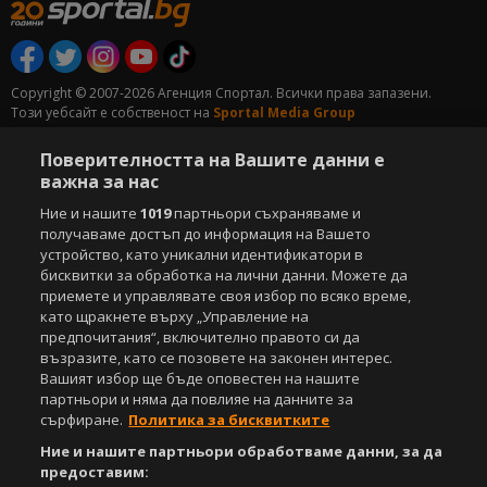
Copyright © 2007-2026 Агенция Спортал. Всички права запазени.
Този уебсайт е собственост на
Sportal Media Group
За нас
Екип
За рекламa
Общи условия
Поверителността на Вашите данни е
Етични правила на НСС
важна за нас
Лични данни
Управление на предпочитания
Ние и нашите
1019
партньори съхраняваме и
получаваме достъп до информация на Вашето
Съдържанието на този уеб сайт и технологиите, използвани в него, са
устройство, като уникални идентификатори в
под закрила на Закона за авторското право и сродните му права.
бисквитки за обработка на лични данни. Можете да
Всички статии, репортажи, интервюта и други текстови, графични и
приемете и управлявате своя избор по всяко време,
видео материали, публикувани в сайта, са собственост на Агенция
като щракнете върху „Управление на
Спортал, освен ако изрично е посочено друго. Допуска се
предпочитания“, включително правото си да
публикуване на текстови материали само след писмено съгласие на
възразите, като се позовете на законен интерес.
Агенция Спортал, посочване на източника и добавяне на линк към
Вашият избор ще бъде оповестен на нашите
www.sportal.bg. Използването на графични и видео материали,
партньори и няма да повлияе на данните за
публикувани в сайта, е строго забранено. Нарушителите ще бъдат
сърфиране.
Политика за бисквитките
санкционирани с цялата строгост на закона.
Ние и нашите партньори обработваме данни, за да
Свали
БЕЗПЛАТНОТО
приложение за:
предоставим: