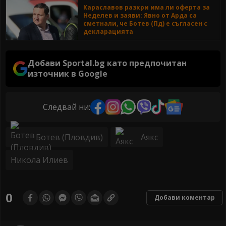
Караславов разкри има ли оферта за
Неделев и заяви: Явно от Арда са
сметнали, че Ботев (Пд) е съгласен с
декларацията
Добави Sportal.bg като предпочитан
източник в Google
Следвай ни:
Ботев (Пловдив)
Аякс
Никола Илиев
0
Добави коментар