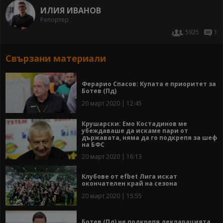
ИЛИЯ ИВАНОВ
Репортер
5925
1
Свързани материали
Ферарио Спасов: Купата е приоритет за
Ботев (Пд)
20 март 2020 | 12:45
Крушарски: Емо Костадинов ме
убеждаваше да искаме пари от
държавата, няма да го подкрепя за шеф
на БФС
20 март 2020 | 16:13
Клубове от efbet Лига искат
окончателен край на сезона
20 март 2020 | 15:55
Ботев (Пд) не подкрепя декларацията