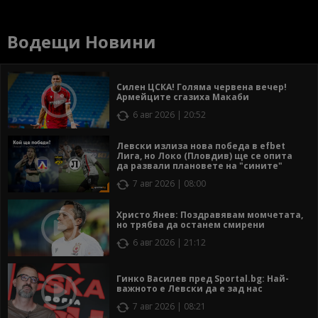
Водещи Новини
Силен ЦСКА! Голяма червена вечер!
Армейците сгазиха Макаби
6 авг 2026 | 20:52
Левски излиза нова победа в efbet
Лига, но Локо (Пловдив) ще се опита
да развали плановете на "сините"
7 авг 2026 | 08:00
Христо Янев: Поздравявам момчетата,
но трябва да останем смирени
6 авг 2026 | 21:12
Гинко Василев пред Sportal.bg: Най-
важното е Левски да е зад нас
7 авг 2026 | 08:21