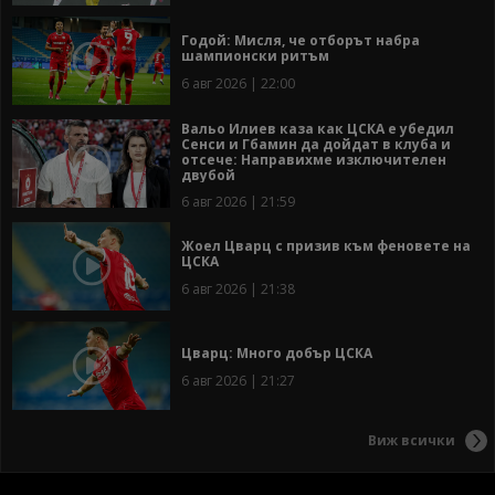
Годой: Мисля, че отборът набра
шампионски ритъм
6 авг 2026 | 22:00
Вальо Илиев каза как ЦСКА е убедил
Сенси и Гбамин да дойдат в клуба и
отсече: Направихме изключителен
двубой
6 авг 2026 | 21:59
Жоел Цварц с призив към феновете на
ЦСКА
6 авг 2026 | 21:38
Цварц: Много добър ЦСКА
6 авг 2026 | 21:27
Виж всички