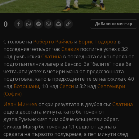
0
Добави коментар
С голове на
Роберто Райчев
и
Борис Тодоров
в
последния четвърт час
Славия
постигна успех с 3:2
над румънския
Слатина
в последната си контрола от
подготвителния лагер в Банско. За "белите" това бе
четвърти успех в четири мача от предсезонната
подготовка, като в предходните те се наложиха с 4:0
над
Ботошани
, 1:0 над
Сепси
и 3:2 над
Септември
(София)
.
Иван Минчев
откри резултата в двубоя със
Слатина
още в десетата минута, като бе точен от
дузпа.Румънският тим обаче осъществи обрат.
Силард Магяр бе точен за 1:1 също от дузпа в
средата на първото полувреме, а пет минути след