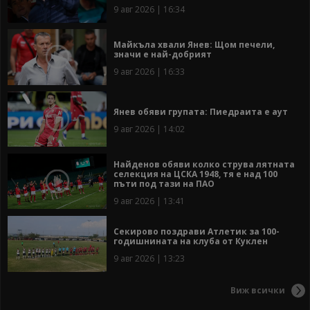
9 авг 2026 | 16:34
Майкъла хвали Янев: Щом печели,
значи е най-добрият
9 авг 2026 | 16:33
Янев обяви групата: Пиедраита е аут
9 авг 2026 | 14:02
Найденов обяви колко струва лятната
селекция на ЦСКА 1948, тя е над 100
пъти под тази на ПАО
9 авг 2026 | 13:41
Секирово поздрави Атлетик за 100-
годишнината на клуба от Куклен
9 авг 2026 | 13:23
Виж всички