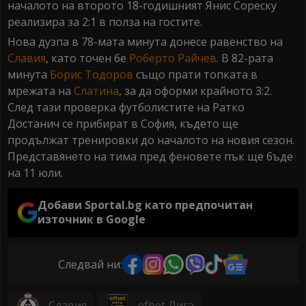
началото на второто 18-годишният Янис Сореску
реализира за 2:1 в полза на гостите.
Нова дузпа в 78-мата минута донесе равенство на
Славия
, като точен бе
Роберто Райчев
. В 82-рата
минута
Борис Тодоров
също прати топката в
мрежата на
Слатина
, за да оформи крайното 3:2.
След тази проверка футболистите на Ратко
Достанич се прибират в София, където ще
продължат тренировки до началото на новия сезон.
Представянето на тима пред феновете пък ще бъде
на 11 юли.
Добави Sportal.bg като предпочитан
източник в Google
Следвай ни:
Славия
efbet Лига