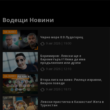
Водещи Новини
Черно море 0:0 Лудогорец
9 авг 2026 | 19:00
Боримиров: Левски ще е
барометърът! Няма да има
продължения или дузпи
9 авг 2026 | 12:10
Втора лига на живо: Рилецо изравни,
Вихрен поведе
9 авг 2026 | 18:15
Левски пристигна в Казахстан! Жега в
Туркестан