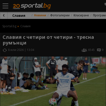
Славия
Новини
Фотогалерии
Класиране
Програм
Sportal.bg
Славия
Славия с четири от четири - тресна
румънци
8 юли 2026 | 13:04
6545
9