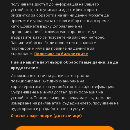
получаваме достъп до информация на Вашето
устройство, като уникални идентификатори в
бисквитки за обработка на лични данни. Можете да
приемете и управлявате своя избор по всяко време,
като щракнете върху „Управление на
Copyright © 2007-2026 Агенция Спортал. Всички права запазени.
предпочитания“, включително правото си да
Този уебсайт е собственост на
Sportal Media Group
възразите, като се позовете на законен интерес.
Вашият избор ще бъде оповестен на нашите
За нас
Екип
За рекламa
Общи условия
партньори и няма да повлияе на данните за
сърфиране.
Политика за бисквитките
Етични правила на НСС
Лични данни
Управление на предпочитания
Ние и нашите партньори обработваме данни, за да
предоставим:
Съдържанието на този уеб сайт и технологиите, използвани в него, са
Използване на точни данни за географско
под закрила на Закона за авторското право и сродните му права.
позициониране. Активно сканиране на
Всички статии, репортажи, интервюта и други текстови, графични и
характеристиките на устройството за идентификация.
видео материали, публикувани в сайта, са собственост на Агенция
Съхраняване на и/или достъп до информация на
Спортал, освен ако изрично е посочено друго. Допуска се
устройство. Персонализирана реклама и съдържание,
публикуване на текстови материали само след писмено съгласие на
Агенция Спортал, посочване на източника и добавяне на линк към
измерване на рекламата и съдържанието, проучване на
www.sportal.bg. Използването на графични и видео материали,
аудиторията и разработване на услуги.
публикувани в сайта, е строго забранено. Нарушителите ще бъдат
Списък с партньори (доставчици)
санкционирани с цялата строгост на закона.
Свали
БЕЗПЛАТНОТО
приложение за: