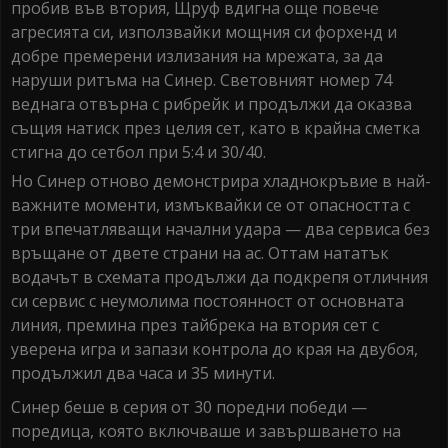
пробив във втория, Щруф вдигна още повече
агресията си, използвайки мощния си форхенд и
добре премерени излизания на мрежата, за да
наруши ритъма на Синер. Световният номер 74
веднага отвърна с рибрейк и продължи да оказва
същия натиск през целия сет, като в крайна сметка
стигна до сетбол при 5:4 и 30/40.
Но Синер отново демонстрира хладнокръвие в най-
важните моменти, измъквайки се от опасността с
три впечатляващи начални удара — два сервиса без
връщане от двете страни на ас. Оттам нататък
водачът в схемата продължи да подкрепя отличния
си сервис с неумолима постоянност от основната
линия, премина през тайбрека на втория сет с
уверена игра и запази контрола до края на двубоя,
продължил два часа и 35 минути.
Синер беше в серия от 30 поредни победи —
поредица, която включваше и завършването на