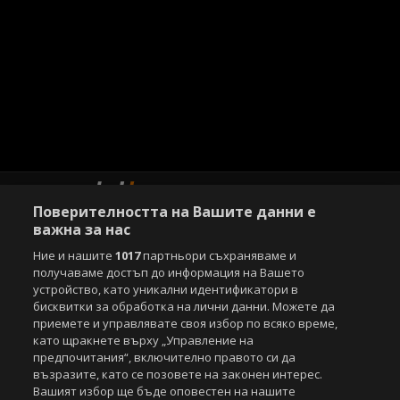
Поверителността на Вашите данни е
важна за нас
Ние и нашите
1017
партньори съхраняваме и
Copyright © 2007-2026 Агенция Спортал. Всички права запазени.
получаваме достъп до информация на Вашето
Този уебсайт е собственост на
Sportal Media Group
устройство, като уникални идентификатори в
бисквитки за обработка на лични данни. Можете да
За нас
Екип
За рекламa
Общи условия
приемете и управлявате своя избор по всяко време,
Етични правила на НСС
Лични данни
като щракнете върху „Управление на
Управление на предпочитания
предпочитания“, включително правото си да
възразите, като се позовете на законен интерес.
Съдържанието на този уеб сайт и технологиите, използвани в него, са
Вашият избор ще бъде оповестен на нашите