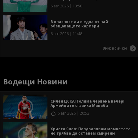
6 авг 2026 | 13:50
В опасност ли е една от най-
обещаващите кариери
6 авг 2026 | 11:48
Виж всички
Водещи Новини
Силен ЦСКА! Голяма червена вечер!
Армейците сгазиха Макаби
6 авг 2026 | 20:52
Христо Янев: Поздравявам момчетата,
но трябва да останем смирени