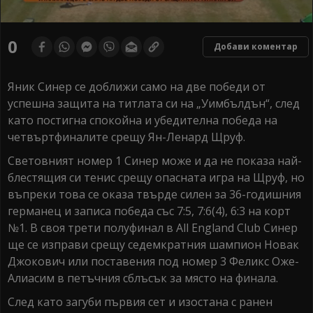
0
seconds
0
Добави коментар
of
0
seconds
Яник Синер се доближи само на две победи от
успешна защита на титлата си на „Уимбълдън“, след
като постигна спокойна и убедителна победа на
четвъртфиналите срещу Ян-Ленард Щруф.
Световният номер 1 Синер може и да не показа най-
блестящия си тенис срещу опасната игра на Щруф, но
въпреки това се оказа твърде силен за 36-годишния
германец и записа победа със 7:5, 7:6(4), 6:3 на корт
№1. В своя трети полуфинал в All England Club Синер
ще се изправи срещу седемкратния шампион Новак
Джокович или поставения под номер 3 Феликс Оже-
Алиасим в петъчния сблъсък за място на финала.
След като загуби първия сет и изостана с ранен