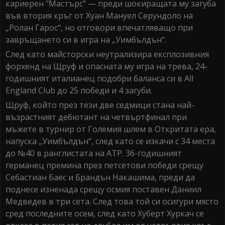
кариерен "Мастърс" — преди шокиращата му загуба
във втория кръг от Хуан Мануел Серундоло на
„Ролан Гарос“, но отговори впечатляващо при
завръщането си в игра на „Уимбълдън“.
След като майсторски неутрализира експлозивния
форхенд на Щруф и опасната му игра на трева, 24-
годишният италианец подобри баланса си в All
England Club до 25 победи и 4 загуби.
Щруф, който през тези две седмици стана най-
възрастният дебютант на четвъртфинал при
мъжете в турнир от Големия шлем в Откритата ера,
напуска „Уимбълдън“, след като се изкачи с 34 места
до №40 в ранглистата на ATP. 36-годишният
германец премина през петсетови победи срещу
Себастиан Баес и Брандън Накашима, преди да
поднесе изненада срещу осмия поставен Даниил
Медведев в три сета. След това той си осигури място
сред последните осем, след като Хуберт Хуркач се