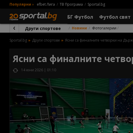
Популярни
»
efbet Лига
ТВ Програма
Sportal.bg
БГ Футбол
Футбол свят
Други спортове
Новини
Фотогалерии
Sportal.bg
Други спортове
Ясни са финалните четворки на Дър
Ясни са финалните четв
14 юни 2026 | 01:10