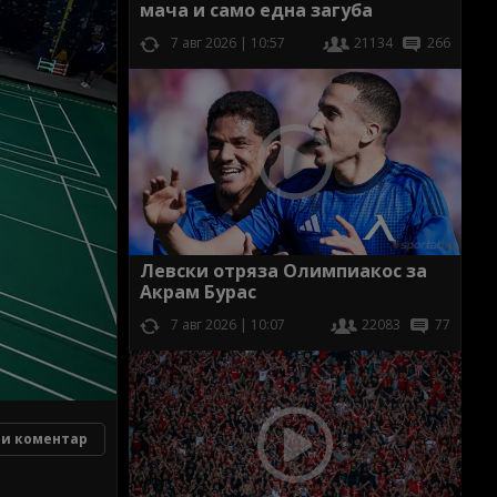
мача и само една загуба
7 авг 2026 | 10:57
21134
266
Левски отряза Олимпиакос за
Акрам Бурас
7 авг 2026 | 10:07
22083
77
и коментар