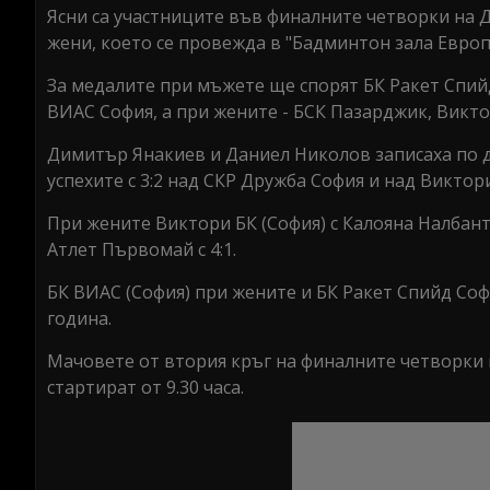
Ясни са участниците във финалните четворки на 
жени, което се провежда в "Бадминтон зала Европ
За медалите при мъжете ще спорят БК Ракет Спийд
ВИАС София, а при жените - БСК Пазарджик, Виктор
Димитър Янакиев и Даниел Николов записаха по д
успехите с 3:2 над СКР Дружба София и над Виктор
При жените Виктори БК (София) с Калояна Налбан
Атлет Първомай с 4:1.
БК ВИАС (София) при жените и БК Ракет Спийд Со
година.
Мачовете от втория кръг на финалните четворки п
стартират от 9.30 часа.