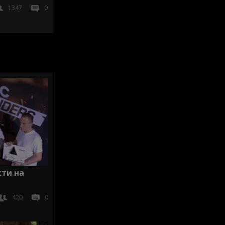
1347
0
сти на
420
0