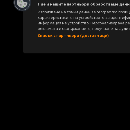
Ние и нашите партньори обработваме данни
Използване на точни данни за географско пози
характеристиките на устройството за идентифи
информация на устройство. Персонализирана р
рекламата и съдържанието, проучване на аудит
Списък с партньори (доставчици)
Copyright © 2007-2026 Агенция Спортал. Всички права запазени.
Този уебсайт е собственост на
Sportal Media Group
За нас
Екип
За рекламa
Общи условия
Етични правила на НС
Съдържанието на този уеб сайт и технологиите, използвани в него, 
материали, публикувани в сайта, са собственост на Агенция Спортал
посочване на източника и добавяне на линк към www.sportal.bg. Из
строгост на закона.