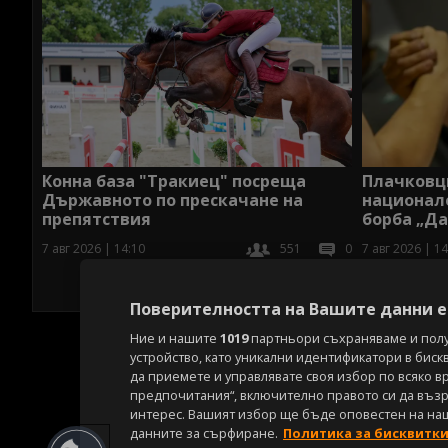
Конна база "Тракиец" посреща
Плачковц
Държавното по прескачане на
национале
препятствия
борба „Да
7 авг 2026 | 14:10
551
0
7 авг 2026 | 14
Поверителността на Вашите данни е 
Ние и нашите
1019
партньори съхраняваме и пол
устройство, като уникални идентификатори в биск
да приемете и управлявате своя избор по всяко в
предпочитания“, включително правото си да възра
интерес. Вашият избор ще бъде оповестен на на
данните за сърфиране.
Политика за бисквитк