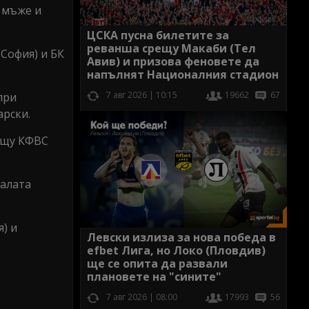
 мъже и
ЦСКА пусна билетите за
реванша срещу Макаби (Тел
София) и БК
Авив) и призова феновете да
напълнят Националния стадион
7 авг 2026 | 10:15
19662
67
при
арски.
рещу КФВС
налата
) и
Левски излиза за нова победа в
efbet Лига, но Локо (Пловдив)
ще се опита да развали
плановете на "сините"
7 авг 2026 | 08:00
17993
56