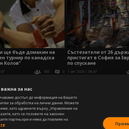
Състезатели от 26 държ
и ще бъде домакин на
пристигат в София за Ев
н турнир по канадска
по спускане
н Колов“
7 авг 2026 | 08:47
:07
435
0
В
важна за нас
учаваме достъп до информация на Вашето
витки за обработка на лични данни. Можете
реме, като щракнете върху „Управление на
зите, като се позовете на законен
шите партньори и няма да повлияе на
Прие
ите