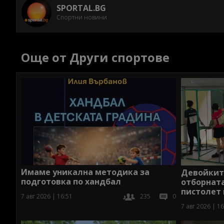
SPORTAL.BG
Спортни новини
Още от Други спортове
Имаме уникална методика за
Девойкит
подготовка по хандбал
отборната
пистолет 
7 авг 2026 | 16:51
235
0
7 авг 2026 | 16