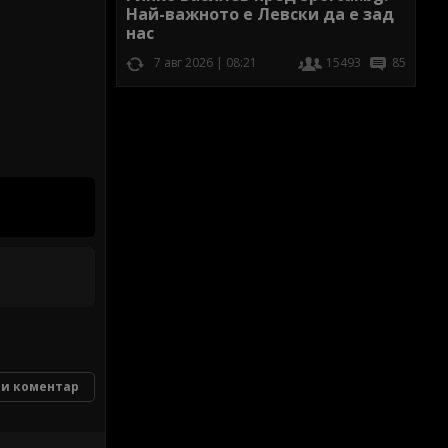
Най-важното е Левски да е зад
нас
7 авг 2026 | 08:21
15493
85
и коментар