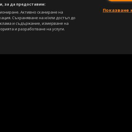
, за да предоставим:
Показване 
циониране. Активно сканиране на
кация. Съхраняване на и/или достъп до
еклама и съдържание, измерване на
орията и разработване на услуги.
С
Лични данни
Управление на предпочитания
са под закрила на Закона за авторското право и сродните му права. Всичк
, освен ако изрично е посочено друго. Допуска се публикуване на тексто
ползването на графични и видео материали, публикувани в сайта, е стро