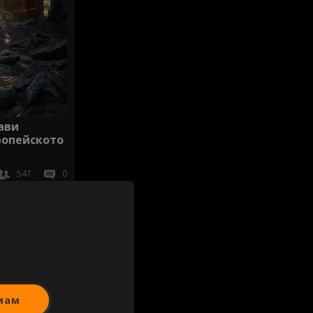
ави
ропейското
547
0
иж всички
мам