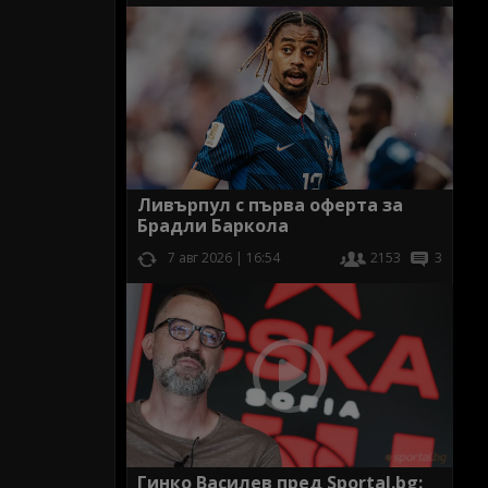
Ливърпул с първа оферта за
Брадли Баркола
7 авг 2026 | 16:54
2153
3
Гинко Василев пред Sportal.bg: