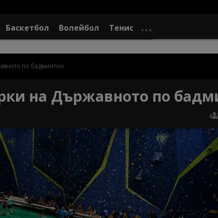
Баскетбол
Волейбол
Тенис
жавното по бадминтон
орки на Държавното по бадм