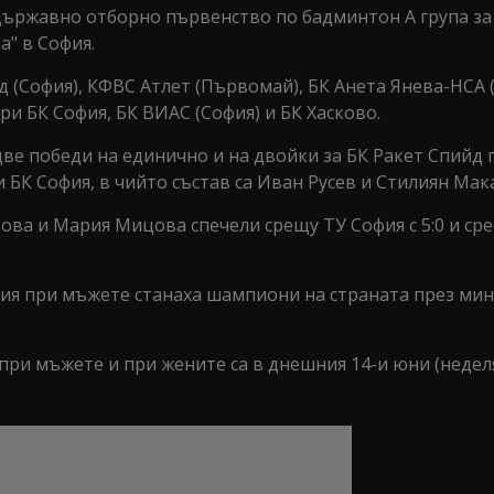
Държавно отборно първенство по бадминтон А група за
а" в София.
 (София), КФВС Атлет (Първомай), БК Анета Янева-НСА (
и БК София, БК ВИАС (София) и БК Хасково.
ве победи на единично и на двойки за БК Ракет Спийд 
и БК София, в чийто състав са Иван Русев и Стилиян Мак
това и Мария Мицова спечели срещу ТУ София с 5:0 и с
фия при мъжете станаха шампиони на страната през ми
ри мъжете и при жените са в днешния 14-и юни (неделя