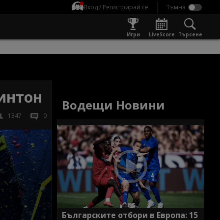
Вход / Регистрирай се
Игри
LiveScore
Търсене
интон
Водещи Новини
1347
0
Българските отбори в Европа: 15