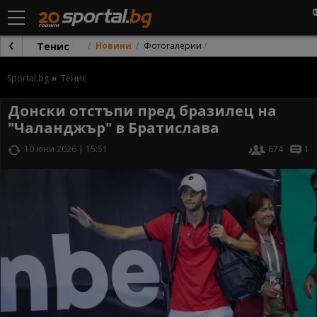
Тенис
Новини
Фотогалерии
Sportal.bg
Тенис
Донски отстъпи пред бразилец на
"Чаланджър" в Братислава
10 юни 2026 | 15:51
674
1