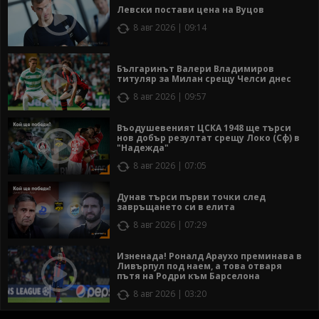
Левски постави цена на Вуцов
8 авг 2026 | 09:14
Българинът Валери Владимиров
титуляр за Милан срещу Челси днес
8 авг 2026 | 09:57
Въодушевеният ЦСКА 1948 ще търси
нов добър резултат срещу Локо (Сф) в
"Надежда"
8 авг 2026 | 07:05
Дунав търси първи точки след
завръщането си в елита
8 авг 2026 | 07:29
Изненада! Роналд Араухо преминава в
Ливърпул под наем, а това отваря
пътя на Родри към Барселона
8 авг 2026 | 03:20