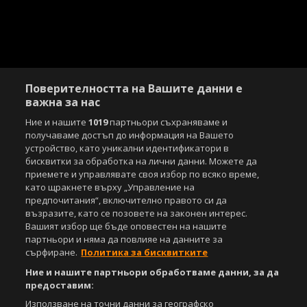
Поверителността на Вашите данни е
важна за нас
Ние и нашите
1019
партньори съхраняваме и
получаваме достъп до информация на Вашето
устройство, като уникални идентификатори в
бисквитки за обработка на лични данни. Можете да
приемете и управлявате своя избор по всяко време,
като щракнете върху „Управление на
предпочитания“, включително правото си да
възразите, като се позовете на законен интерес.
Copyright © 2007-2026 Агенция Спортал. Всички права запазени.
Вашият избор ще бъде оповестен на нашите
Този уебсайт е собственост на
Sportal Media Group
партньори и няма да повлияе на данните за
сърфиране.
Политика за бисквитките
За нас
Екип
За рекламa
Общи условия
Ние и нашите партньори обработваме данни, за да
Етични правила на НСС
Лични данни
предоставим:
Управление на предпочитания
Използване на точни данни за географско