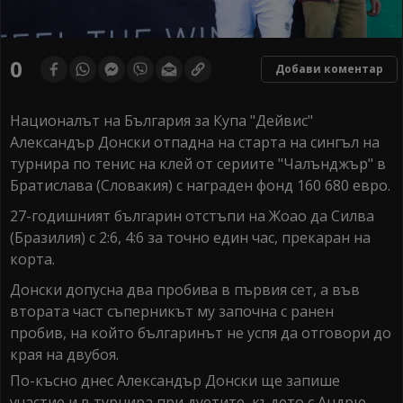
0
Добави коментар
Националът на България за Купа "Дейвис"
Александър Донски отпадна на старта на сингъл на
турнира по тенис на клей от сериите "Чалънджър" в
Братислава (Словакия) с награден фонд 160 680 евро.
27-годишният българин отстъпи на Жоао да Силва
(Бразилия) с 2:6, 4:6 за точно един час, прекаран на
корта.
Донски допусна два пробива в първия сет, а във
втората част съперникът му започна с ранен
пробив, на който българинът не успя да отговори до
края на двубоя.
По-късно днес Александър Донски ще запише
участие и в турнира при дуетите, където с Андрю