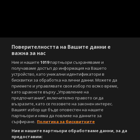
Поверителността на Вашите данни е
важна за нас
Ние и нашите
1019
партньори съхраняваме и
получаваме достъп до информация на Вашето
устройство, като уникални идентификатори в
бисквитки за обработка на лични данни. Можете да
приемете и управлявате своя избор по всяко време,
Copyright © 2007-2026 Агенция Спортал. Всички права запазени.
като щракнете върху „Управление на
Този уебсайт е собственост на
Sportal Media Group
предпочитания“, включително правото си да
възразите, като се позовете на законен интерес.
За нас
Екип
За рекламa
Общи условия
Вашият избор ще бъде оповестен на нашите
Етични правила на НСС
Лични данни
партньори и няма да повлияе на данните за
Управление на предпочитания
сърфиране.
Политика за бисквитките
Ние и нашите партньори обработваме данни, за да
Съдържанието на този уеб сайт и технологиите, използвани в него, са
предоставим:
под закрила на Закона за авторското право и сродните му права.