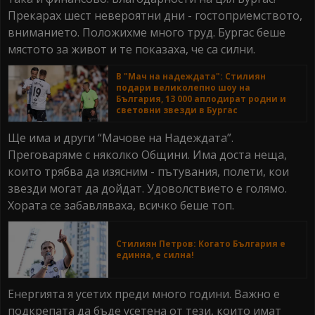
Прекарах шест невероятни дни - гостоприемството,
вниманието. Положихме много труд. Бургас беше
мястото за живот и те показаха, че са силни.
В "Мач на надеждата": Стилиян
подари великолепно шоу на
България, 13 000 аплодират родни и
световни звезди в Бургас
Ще има и други “Мачове на Надеждата”.
Преговаряме с няколко Общини. Има доста неща,
които трябва да изясним - пътувания, полети, кои
звезди могат да дойдат. Удоволствието е голямо.
Хората се забавляваха, всичко беше топ.
Стилиян Петров: Когато България е
единна, е силна!
Енергията я усетих преди много години. Важно е
подкрепата да бъде усетена от тези, които имат