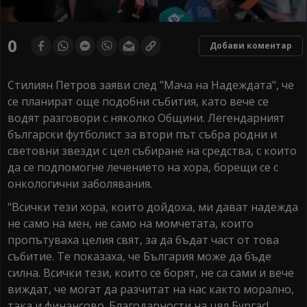
0
seconds
0
Добави коментар
of
0
seconds
Стилиян Петров заяви след "Мача на Надеждата", че
се планират още подобни събития, като вече се
водят разговори с няколко Общини. Легендарният
български футболист за втори път събра родни и
световни звезди с цел събиране на средства, с които
да се подпомогне лечението на хора, борещи се с
онкологични заболявания.
"Всички тези хора, които дойдоха, ми дават надежда
не само на мен, не само на момчетата, които
пропътуваха целия свят, за да бъдат част от това
събитие. Те показаха, че България може да бъде
силна. Всички тези, които се борят, не са сами и вече
виждат, че могат да разчитат на нас както морално,
така и финансово. Благодарности на цял Бургас!