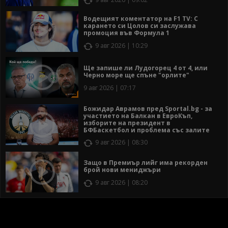
Водещият коментатор на F1 TV: С
карането си Цолов си заслужава
промоция във Формула 1
9 авг 2026 | 10:29
Ще запише ли Лудогорец 4 от 4, или
Черно море ще спъне "орлите"
9 авг 2026 | 07:17
Божидар Аврамов пред Sportal.bg - за
участието на Балкан в ЕвроКъп,
изборите на президент в
БФБаскетбол и проблема със залите
9 авг 2026 | 08:30
Защо в Премиър лийг има рекорден
брой нови мениджъри
9 авг 2026 | 08:20