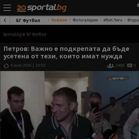
БГ Футбол
Новини
Фотогалерии
efbet Лига
Втора
Sportal.bg
БГ Футбол
Петров: Важно е подкрепата да бъде
усетена от тези, които имат нужда
6 юни 2026 | 20:50
2489
0