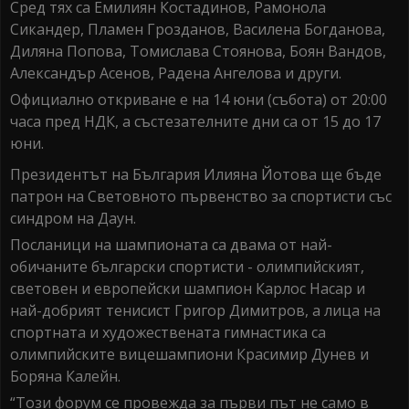
Сред тях са Емилиян Костадинов, Рамонола
Сикандер, Пламен Грозданов, Василена Богданова,
Диляна Попова, Томислава Стоянова, Боян Вандов,
Александър Асенов, Радена Ангелова и други.
Официално откриване е на 14 юни (събота) от 20:00
часа пред НДК, а състезателните дни са от 15 до 17
юни.
Президентът на България Илияна Йотова ще бъде
патрон на Световното първенство за спортисти със
синдром на Даун.
Посланици на шампионата са двама от най-
обичаните български спортисти - олимпийският,
световен и европейски шампион Карлос Насар и
най-добрият тенисист Григор Димитров, а лица на
спортната и художествената гимнастика са
олимпийските вицешампиони Красимир Дунев и
Боряна Калейн.
“Този форум се провежда за първи път не само в