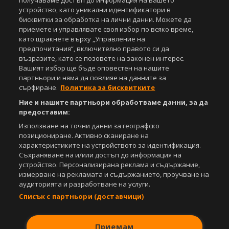
получаваме достъп до информация на Вашето
устройство, като уникални идентификатори в
Copyright © 2007-2026 Агенция Спортал. Всички права запазени.
бисквитки за обработка на лични данни. Можете да
Този уебсайт е собственост на
Sportal Media Group
приемете и управлявате своя избор по всяко време,
като щракнете върху „Управление на
За нас
Екип
За рекламa
Общи условия
предпочитания“, включително правото си да
Етични правила на НСС
Лични данни
възразите, като се позовете на законен интерес.
Управление на предпочитания
Вашият избор ще бъде оповестен на нашите
партньори и няма да повлияе на данните за
Съдържанието на този уеб сайт и технологиите, използвани в него, са
сърфиране.
Политика за бисквитките
под закрила на Закона за авторското право и сродните му права.
Ние и нашите партньори обработваме данни, за да
Всички статии, репортажи, интервюта и други текстови, графични и
предоставим:
видео материали, публикувани в сайта, са собственост на Агенция
Спортал, освен ако изрично е посочено друго. Допуска се
Използване на точни данни за географско
публикуване на текстови материали само след писмено съгласие на
позициониране. Активно сканиране на
Агенция Спортал, посочване на източника и добавяне на линк към
характеристиките на устройството за идентификация.
www.sportal.bg. Използването на графични и видео материали,
Съхраняване на и/или достъп до информация на
публикувани в сайта, е строго забранено. Нарушителите ще бъдат
устройство. Персонализирана реклама и съдържание,
санкционирани с цялата строгост на закона.
измерване на рекламата и съдържанието, проучване на
аудиторията и разработване на услуги.
Свали
БЕЗПЛАТНОТО
приложение за:
Списък с партньори (доставчици)
iOS
Android
Приемам