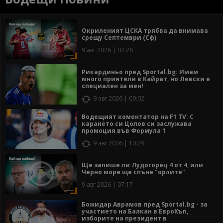
Окриленият ЦСКА трябва да внимава
срещу Септември (Сф)
9 авг 2026 | 07:28
Рикардиньо пред Sportal.bg: Имам
много приятели в Кайрат, но Левски е
специален за мен!
9 авг 2026 | 09:02
Водещият коментатор на F1 TV: С
карането си Цолов си заслужава
промоция във Формула 1
9 авг 2026 | 10:29
Ще запише ли Лудогорец 4 от 4, или
Черно море ще спъне "орлите"
9 авг 2026 | 07:17
Божидар Аврамов пред Sportal.bg - за
участието на Балкан в ЕвроКъп,
изборите на президент в