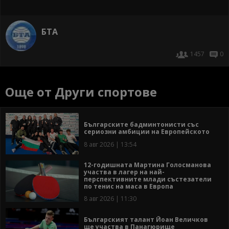
БТА
1457
0
Още от Други спортове
Българските бадминтонисти със
сериозни амбиции на Европейското
8 авг 2026 | 13:54
12-годишната Мартина Голосманова
участва в лагер на най-
перспективните млади състезатели
по тенис на маса в Европа
8 авг 2026 | 11:30
Българският талант Йоан Величков
ще участва в Панагюрище