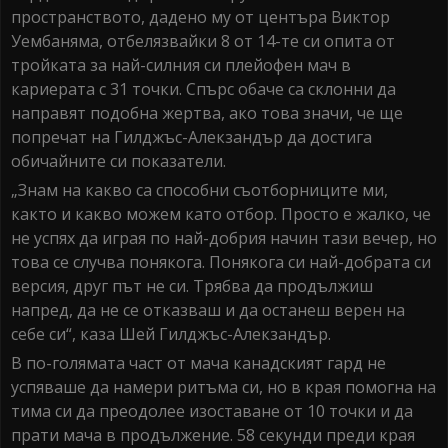
пространството, дадено му от центъра Виктор
Уембаняма, отбелязвайки 8 от 14-те си опита от
тройката за най-силния си плейофен мач в
кариерата с 31 точки. Спърс обаче са склонни да
направят подобна жертва, ако това значи, че ще
попречат на Гилджъс-Алекзандър да достига
обичайните си показатели.
„Знам на какво са способни съотборниците ми,
както и какво можем като отбор. Просто е жалко, че
не успях да играя по най-добрия начин тази вечер, но
това се случва понякога. Понякога си най-добрата си
версия, друг път не си. Трябва да продължиш
напред, да не се отказваш и да останеш верен на
себе си“, каза Шей Гилджъс-Алекзандър.
В по-голямата част от мача канадският гард не
успяваше да намери ритъма си, но в края помогна на
тима си да преодолее изоставане от 10 точки и да
прати мача в продължение. 58 секунди преди края