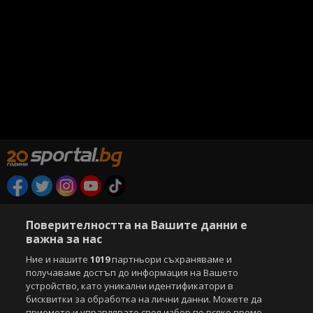
Copyright © 2007-2026 Агенция Спортал. Всички права запазени.
Този уебсайт е собственост на
Sportal Media Group
Поверителността на Вашите данни е
важна за нас
За нас
Екип
За рекламa
Общи условия
Ние и нашите
1019
партньори съхраняваме и
Етични правила на НСС
Лични данни
получаваме достъп до информация на Вашето
Управление на предпочитания
устройство, като уникални идентификатори в
бисквитки за обработка на лични данни. Можете да
Съдържанието на този уеб сайт и технологиите, използвани в него, са
приемете и управлявате своя избор по всяко време,