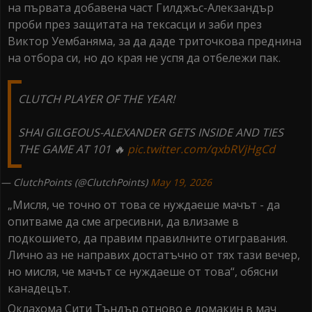
на първата добавена част Гилджъс-Алекзандър
проби през защитата на тексасци и заби през
Виктор Уембаняма, за да даде триточкова преднина
на отбора си, но до края не успя да отбележи пак.
CLUTCH PLAYER OF THE YEAR!
SHAI GILGEOUS-ALEXANDER GETS INSIDE AND TIES
THE GAME AT 101 🔥
pic.twitter.com/qxbRVjHgCd
— ClutchPoints (@ClutchPoints)
May 19, 2026
„Мисля, че точно от това се нуждаеше мачът - да
опитваме да сме агресивни, да влизаме в
подкошието, да правим правилните отигравания.
Лично аз не направих достатъчно от тях тази вечер,
но мисля, че мачът се нуждаеше от това“, обясни
канадецът.
Оклахома Сити Тъндър отново е домакин в мач