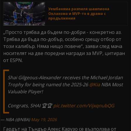
Уембаняма разпиля шампиона
Оклахома и MVP-то в драма с
продължения
„Просто трябва да бъдем по-добри - конкретно аз.
Трябва да бъда по-добър, особено срещу отбор от
този калибър. Няма нищо повече“, заяви след мача
носителят на две поредни награди за MVP, цитиран
от ESPN.
Shai Gilgeous-Alexander receives the Michael Jordan
Trophy for being named the 2025-26
@Kia
NBA Most
Valuable Player!
Congrats, SHAI 🏆🏆
pic.twitter.com/VijxqnubQG
— NBA (@NBA)
May 19, 2026
Гардът на Тъндър Алекс Карузо се възползва от