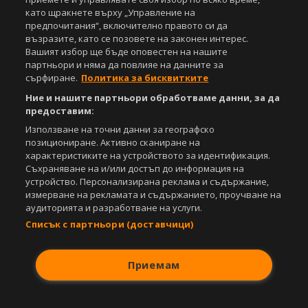
под закрила на Закона за авторското право и сродните му права.
като щракнете върху „Управление на
Всички статии, репортажи, интервюта и други текстови, графични и
предпочитания“, включително правото си да
видео материали, публикувани в сайта, са собственост на Агенция
възразите, като се позовете на законен интерес.
Спортал, освен ако изрично е посочено друго. Допуска се
Вашият избор ще бъде оповестен на нашите
публикуване на текстови материали само след писмено съгласие на
партньори и няма да повлияе на данните за
Агенция Спортал, посочване на източника и добавяне на линк към
сърфиране.
Политика за бисквитките
www.sportal.bg. Използването на графични и видео материали,
публикувани в сайта, е строго забранено. Нарушителите ще бъдат
Ние и нашите партньори обработваме данни, за да
санкционирани с цялата строгост на закона.
предоставим:
Използване на точни данни за географско
Свали
БЕЗПЛАТНОТО
приложение за:
позициониране. Активно сканиране на
характеристиките на устройството за идентификация.
iOS
Android
Съхраняване на и/или достъп до информация на
устройство. Персонализирана реклама и съдържание,
Powered by:
измерване на рекламата и съдържанието, проучване на
аудиторията и разработване на услуги.
Списък с партньори (доставчици)
Приемам