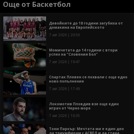
Още от Баскетбол
Девойките до 18 години загубиха от
домакина на Европейското
7 авг 2026 | 20:50
Момичетата до 14 години с втори
успех на "Словения Бол"
7 авг 2026 | 19:47
Спартак Плевен се похвали с още едно
ново попълнение
7 авг 2026 | 17:49
Локомотив Пловдив взе още един
играч от Черно море
7 авг 2026 | 16:35
Тони Паркър: Мечтата ми е един ден
да триумфирам с АСВЕЛ и да стана