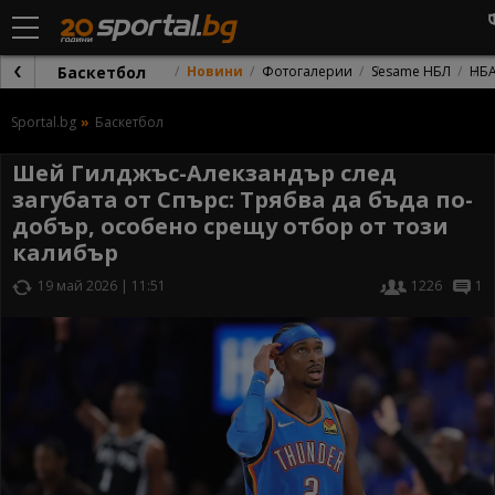
Баскетбол
Новини
Фотогалерии
Sesame НБЛ
НБ
Sportal.bg
Баскетбол
Шей Гилджъс-Алекзандър след
загубата от Спърс: Трябва да бъда по-
добър, особено срещу отбор от този
калибър
19 май 2026 | 11:51
1226
1