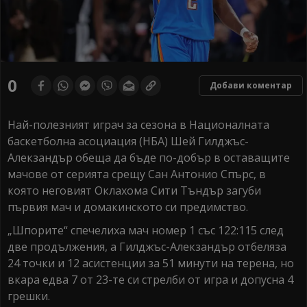
0
Добави коментар
Най-полезният играч за сезона в Националната
баскетболна асоциация (НБА) Шей Гилджъс-
Алекзандър обеща да бъде по-добър в оставащите
мачове от серията срещу Сан Антонио Спърс, в
която неговият Оклахома Сити Тъндър загуби
първия мач и домакинското си предимство.
„Шпорите“ спечелиха мач номер 1 със 122:115 след
две продължения, а Гилджъс-Алекзандър отбеляза
24 точки и 12 асистенции за 51 минути на терена, но
вкара едва 7 от 23-те си стрелби от игра и допусна 4
грешки.