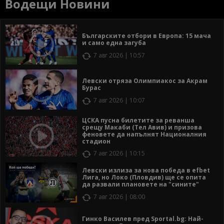
Водещи Новини
Българските отбори в Европа: 15 мача
и само една загуба
7 авг 2026 | 10:57
Левски отряза Олимпиакос за Акрам
Бурас
7 авг 2026 | 10:07
ЦСКА пусна билетите за реванша
срещу Макаби (Тел Авив) и призова
феновете да напълнят Националния
стадион
7 авг 2026 | 10:15
Левски излиза за нова победа в efbet
Лига, но Локо (Пловдив) ще се опита
да развали плановете на "сините"
7 авг 2026 | 08:00
Гинко Василев пред Sportal.bg: Най-