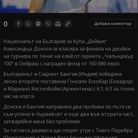
0
Добави коментар
Националът на България за Купа „Дейвис“
Александър Донски се класира за финала на двойки
на турнира по тенис на клей от сериите „Чалънджър
100“ в Оейраш с награден фонд от 160 680 евро.
Българинът и Сидхант Бантия (Индия) победиха
лесно вторите поставени Гонсало Ескобар (Еквадор)
и Мариано Кестелбойм (Аржентина) с 6:1, 6:3 за точно
час на корта.
Донски и Бантия направиха два пробива по пътя си
към успеха в първия сет и още два във втората част,
затваряйки мача без проблеми.
За титлата двамата ще спорят утре с Тиаго Перейра
(Португалия) и Давид Вега Ернандес (Испания).