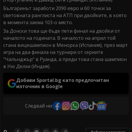
Българинът заработи 2090 евро и 60 точки за
световната ранглиста на АТП при двойките, в която
в момента заема 103-о място.
За Донски това ще бъде пети финал на двойки от
началото на годината. В началото на април той
стана вицешампион в Менорка (Испания), през март
игра на два финала на турнири от сериите
"Чалънджър" в Руанда, а преди това стана шампион
в Ню Делхи (Индия).
Добави Sportal.bg като предпочитан
източник в Google
Следвай ни: