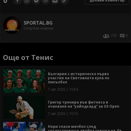
0
Добави коментар
SPORTAL.BG
Спортни новини
735
0
Още от Тенис
България с историческо първо
участие на Световната купа по
пикълбол
7 авг 2026 | 10:54
Григор тренира във фитнеса в
очакване на “уайлдкард” за US Open
7 авг 2026 | 10:15
Нори спаси мачбол след
скъпоструваща двойна грешка на Де