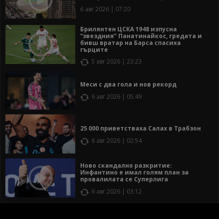
6 авг 2026 | 07:20
Брилянтен ЦСКА 1948 изпусна
“звездния" Панатинайкос, гредата и
бивш вратар на Барса спасиха
гърците
5 авг 2026 | 23:23
Меси с два гола и нов рекорд
6 авг 2026 | 05:49
25 000 приветстваха Салах в Трабзон
6 авг 2026 | 02:54
Ново скандално разкритие:
Инфантино е имал голям план за
провалилата се Суперлига
6 авг 2026 | 03:12