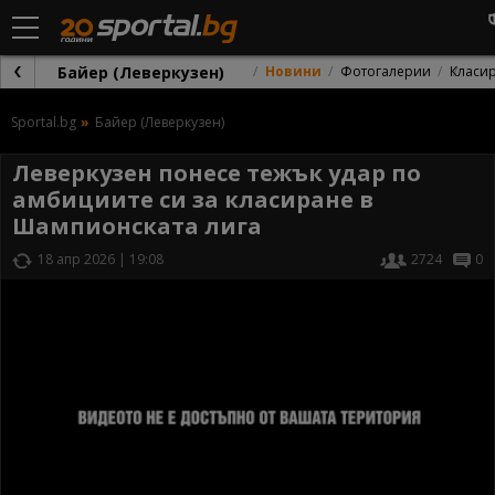
Байер (Леверкузен)
Новини
Фотогалерии
Класи
Sportal.bg
Байер (Леверкузен)
Леверкузен понесе тежък удар по
амбициите си за класиране в
Шампионската лига
18 апр 2026 | 19:08
2724
0