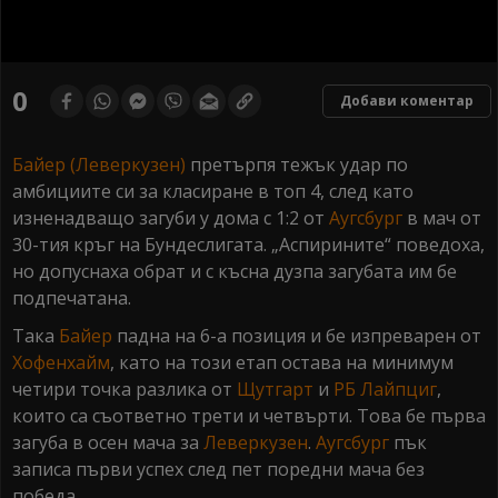
0
seconds
0
Добави коментар
of
0
seconds
Байер (Леверкузен)
претърпя тежък удар по
амбициите си за класиране в топ 4, след като
изненадващо загуби у дома с 1:2 от
Аугсбург
в мач от
30-тия кръг на Бундеслигата. „Аспирините“ поведоха,
но допуснаха обрат и с късна дузпа загубата им бе
подпечатана.
Така
Байер
падна на 6-а позиция и бе изпреварен от
Хофенхайм
, като на този етап остава на минимум
четири точка разлика от
Щутгарт
и
РБ Лайпциг
,
които са съответно трети и четвърти. Това бе първа
загуба в осен мача за
Леверкузен
.
Аугсбург
пък
записа първи успех след пет поредни мача без
победа.