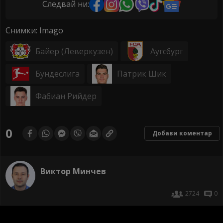
Следвай ни:
Снимки: Imago
Байер (Леверкузен)
Аугсбург
Бундеслига
Патрик Шик
Фабиан Рийдер
0
Добави коментар
Виктор Минчев
2724
0