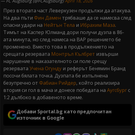
— FC Augsburg (@FCAugsburg)
April 18, 2026
През втората част Леверкузен продължи да атакува.
На два пъти
Фин Дамен
трябваше да се намесва след
опасни удари на
Нейтън Тела
и
Ибрахим Маза
.
Тимът на Каспер Юлманд дори получи дузпа в 86-
ата минута, но след намеса на ВАР решението бе
променено. Вместо това в продължението на
срещата резервата
Монтръл Кълбрет
извърши
нарушение в наказателното си поле срещу
резервата
Учена Огунду
и реферът Бенямин Бранд
посочи бялата точка. Дузпата бе изпълнена
безупречно от
Фабиан Рийдер
, който реализира
втория си гол в мача и донесе победата на
Аугсбург
с
1:2 дълбоко в добавеното време.
Добави Sportal.bg като предпочитан
източник в Google