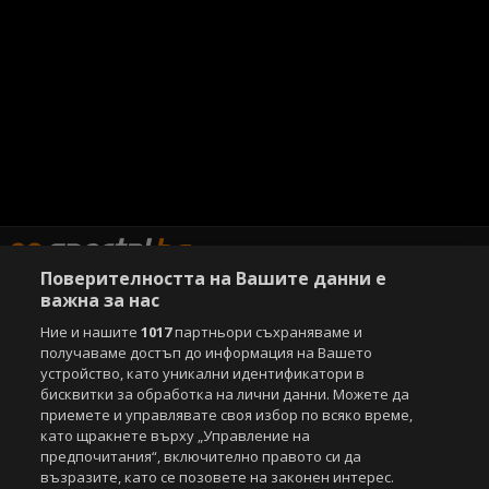
Поверителността на Вашите данни е
важна за нас
Ние и нашите
1017
партньори съхраняваме и
Copyright © 2007-2026 Агенция Спортал. Всички права запазени.
получаваме достъп до информация на Вашето
Този уебсайт е собственост на
Sportal Media Group
устройство, като уникални идентификатори в
бисквитки за обработка на лични данни. Можете да
За нас
Екип
За рекламa
Общи условия
приемете и управлявате своя избор по всяко време,
Етични правила на НСС
Лични данни
като щракнете върху „Управление на
Управление на предпочитания
предпочитания“, включително правото си да
възразите, като се позовете на законен интерес.
Съдържанието на този уеб сайт и технологиите, използвани в него, са