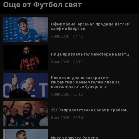
Още от Футбол свят
Официално: Арсенал продаде датски
халф на Евертън
6 авг 2026 | 04:46
Ница привлече голмайстора на Метц
6 авг 2026 | 06:11
Ново скандално разкритие:
Инфантино е имал голям план за
провалилата се Суперлига
6 авг 2026 | 03:12
25 000 приветстваха Салах в Трабзон
6 авг 2026 | 02:54
Интер изпуска Ромеро