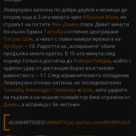
Леверкузен започна по-добре двубоя и можеше да
открие още в 3-ата минута чрез
Ибрахим Маза
, но
стражът на гостите
Фин Дамен
спаси. Девет минути
по-късно Едмон
Тапсоба
с отлично центриране
Патрик
Шик
, а чехът с глава намери мрежата на
Аугсбург
– 1:0. Радостта на „аспирините“ обаче
продължи много кратко. В 15-ата минута след
корнер топката достигна до
Фабиан Рийдер
, който с
чудесен удар от дистанция бързо възстанови
равенството – 1:1. След изравнителното попадение
Леверкузен отново натисна, но последователно
Тапсоба
,
Алехандро Грималдо
и
Шик
, като ударите
на първия и на чешкия голмайстор бяха отразени от
Дамен
, а испанецът бе неточен.
AUSWÄRTSSIEG!
#B04FCA
pic.twitter.com/fKX9lPU8s8