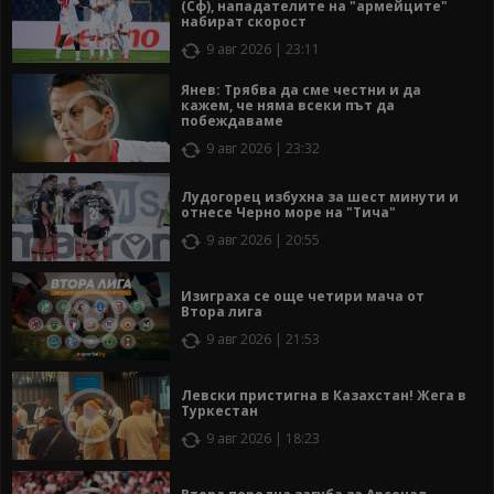
(Сф), нападателите на "армейците"
набират скорост
9 авг 2026 | 23:11
Янев: Трябва да сме честни и да
кажем, че няма всеки път да
побеждаваме
9 авг 2026 | 23:32
Лудогорец избухна за шест минути и
отнесе Черно море на "Тича"
9 авг 2026 | 20:55
Изиграха се още четири мача от
Втора лига
9 авг 2026 | 21:53
Левски пристигна в Казахстан! Жега в
Туркестан
9 авг 2026 | 18:23