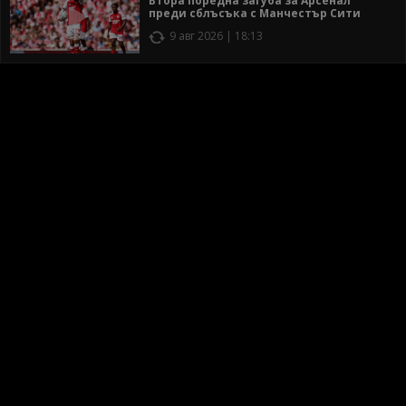
Втора поредна загуба за Арсенал
преди сблъсъка с Манчестър Сити
9 авг 2026 | 18:13