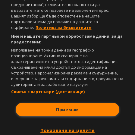
предпочитания“, включително правото си да
За нас
Екип
За рекламa
Общи условия
възразите, като се позовете на законен интерес.
Етични правила на НСС
Лични данни
Вашият избор ще бъде оповестен на нашите
Управление на предпочитания
партньори и няма да повлияе на данните за
сърфиране.
Политика за бисквитките
Съдържанието на този уеб сайт и технологиите, използвани в него, са
под закрила на Закона за авторското право и сродните му права.
Ние и нашите партньори обработваме данни, за да
Всички статии, репортажи, интервюта и други текстови, графични и
предоставим:
видео материали, публикувани в сайта, са собственост на Агенция
Използване на точни данни за географско
Спортал, освен ако изрично е посочено друго. Допуска се
позициониране. Активно сканиране на
публикуване на текстови материали само след писмено съгласие на
характеристиките на устройството за идентификация.
Агенция Спортал, посочване на източника и добавяне на линк към
Съхраняване на и/или достъп до информация на
www.sportal.bg. Използването на графични и видео материали,
устройство. Персонализирана реклама и съдържание,
публикувани в сайта, е строго забранено. Нарушителите ще бъдат
измерване на рекламата и съдържанието, проучване на
санкционирани с цялата строгост на закона.
аудиторията и разработване на услуги.
Свали
БЕЗПЛАТНОТО
приложение за:
Списък с партньори (доставчици)
iOS
Android
Приемам
Powered by:
Показване на целите