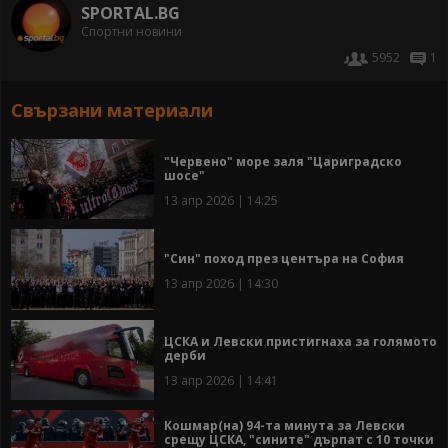
SPORTAL.BG
Спортни новини
5952
1
Свързани материали
"Червено" море заля "Цариградско
шосе"
13 апр 2026 | 14:25
"Син" поход през центъра на София
13 апр 2026 | 14:30
ЦСКА и Левски пристигнаха за голямото
дерби
13 апр 2026 | 14:41
Кошмар(на) 94-та минута за Левски
срещу ЦСКА, "сините" дърпат с 10 точки