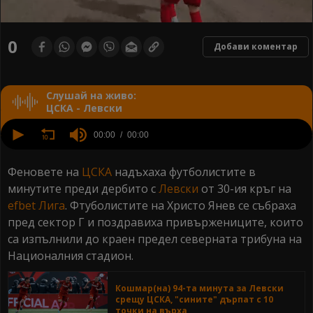
0
seconds
0
Добави коментар
of
0
seconds
Слушай на живо:
ЦСКА - Левски
0
seconds
00:00
00:00
of
0
seconds
Феновете на
ЦСКА
надъхаха футболистите в
минутите преди дербито с
Левски
от 30-ия кръг на
efbet Лига
. Фтуболистите на Христо Янев се събраха
пред сектор Г и поздравиха привържениците, които
са изпълнили до краен предел северната трибуна на
Националния стадион.
Кошмар(на) 94-та минута за Левски
срещу ЦСКА, "сините" дърпат с 10
точки на върха