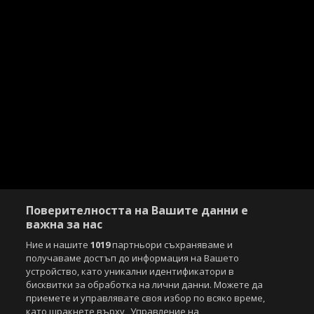
Поверителността на Вашите данни е
важна за нас
Ние и нашите
1019
партньори съхраняваме и
получаваме достъп до информация на Вашето
устройство, като уникални идентификатори в
бисквитки за обработка на лични данни. Можете да
Copyright © 2007-2026 Агенция Спортал. Всички права запазени.
приемете и управлявате своя избор по всяко време,
Този уебсайт е собственост на
Sportal Media Group
като щракнете върху „Управление на