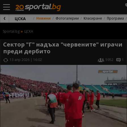
ЦСКА
Новини
Фотогалерии
Класиране
Програма
Sportal.bg
ЦСКА
Сектор "Г" надъха "червените" играчи
преди дербито
13 апр 2026 | 16:02
5952
1