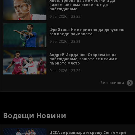
Янев: Трябва да сме честни и да
кажем, че няма всеки път да
побеждаваме
9 авг 2026 | 23:32
Фрейташ: Не е приятно да допуснеш
гол преди почивката
9 авг 2026 | 23:31
Андрей Йорданов: Стараем се да
побеждаваме, защото се целим в
първото място
9 авг 2026 | 23:22
Виж всички
Водещи Новини
ЦСКА се развихри и срещу Септември