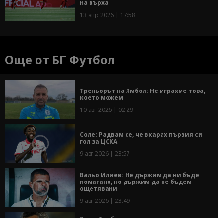
на върха
13 апр 2026 | 17:58
Още от БГ Футбол
Треньорът на Ямбол: Не играхме това,
което можем
10 авг 2026 | 02:29
Соле: Радвам се, че вкарах първия си
гол за ЦСКА
9 авг 2026 | 23:57
Вальо Илиев: Не държим да ни бъде
помагано, но държим да не бъдем
ощетявани
9 авг 2026 | 23:49