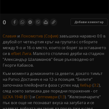
0
seconds
0
Добави коментар
of
0
seconds
Славия
и
Локомотив (София)
завъшиха наравно 0:0 в
двубой от четвъртия кръг на групата с отборите
между 9-о и 16-о място, които се борят за оставането
си в
efbet Лига
. Малкото столично дерби на стадион
"Александър Шаламанов" беше ръководено от
Георги Кабаков.
Към момента домакините са девети, докато тимът
на Ратко Достанич е на 12-а позиция. "Белите"
започнаха плейофната фаза с успех над
Хебър
(
3:2
),
след което записаха две поредни поражения - от
ЦСКА 1948
(
0:1
) и
Септември
(
1:3
). "Железничарите"
пък все още не познават вкуса на загубата и се
надяват добрата им серия да продължи и след