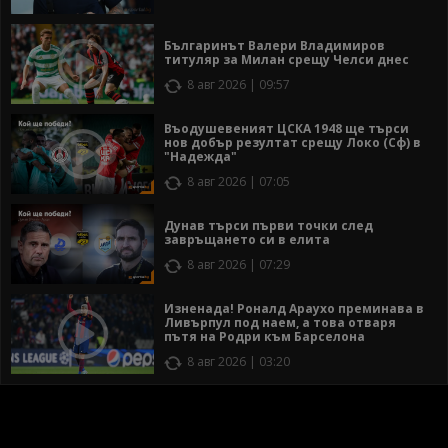
Българинът Валери Владимиров
титуляр за Милан срещу Челси днес
8 авг 2026 | 09:57
Въодушевеният ЦСКА 1948 ще търси
нов добър резултат срещу Локо (Сф) в
"Надежда"
8 авг 2026 | 07:05
Дунав търси първи точки след
завръщането си в елита
8 авг 2026 | 07:29
Изненада! Роналд Араухо преминава в
Ливърпул под наем, а това отваря
пътя на Родри към Барселона
8 авг 2026 | 03:20