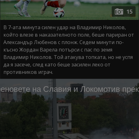
15
В 7-ата минута силен удар на Владимир Николов,
който влезе в наказателното поле, беше париран от
Александър Любенов с плонж. Седем минути по-
късно Жордан Варела потърси с пас по земя
Владимир Николов. Той атакува топката, но не успя
да я засече, след като беше засилен леко от
противников играч.