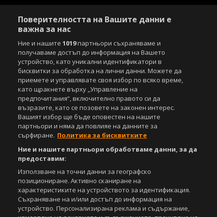
Поверителността на Вашите данни е
важна за нас
Ние и нашите
1019
партньори съхраняваме и
получаваме достъп до информация на Вашето
устройство, като уникални идентификатори в
бисквитки за обработка на лични данни. Можете да
приемете и управлявате своя избор по всяко време,
като щракнете върху „Управление на
предпочитания“, включително правото си да
възразите, като се позовете на законен интерес.
Вашият избор ще бъде оповестен на нашите
партньори и няма да повлияе на данните за
сърфиране.
Политика за бисквитките
Ние и нашите партньори обработваме данни, за да
предоставим:
Използване на точни данни за географско
позициониране. Активно сканиране на
характеристиките на устройството за идентификация.
Съхраняване на и/или достъп до информация на
устройство. Персонализирана реклама и съдържание,