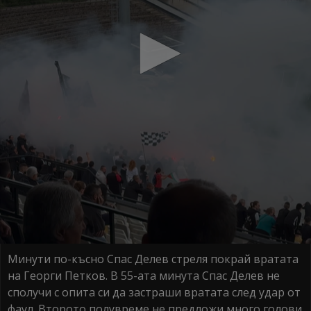
Минути по-късно Спас Делев стреля покрай вратата
на Георги Петков. В 55-ата минута Спас Делев не
сполучи с опита си да застраши вратата след удар от
фаул. Второто полувреме не предложи много голови