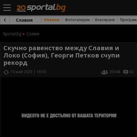
Славия
Новини
Фотогалерии
Класиране
Програм
Sportal.bg
Славия
Скучно равенство между Славия и
Локо (София), Георги Петков счупи
рекорд
10 май 2025 | 16:50
35348
82