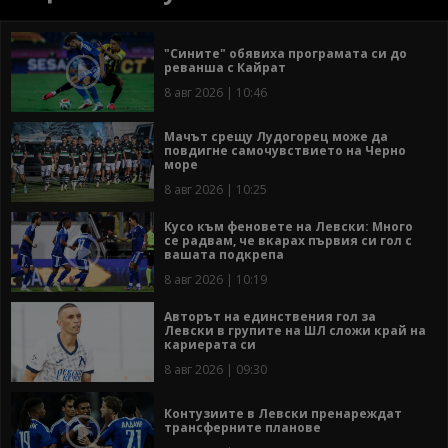
"Сините" обявиха програмата си до
реванша с Кайрат
8 авг 2026 | 10:46
Мачът срещу Лудогорец може да
повдигне самочувствието на Черно
море
8 авг 2026 | 10:25
Кусо към феновете на Левски: Много
се радвам, че вкарах първия си гол с
вашата подкрепа
8 авг 2026 | 10:19
Авторът на единствения гол за
Левски в групите на ШЛ сложи край на
кариерата си
8 авг 2026 | 09:30
Контузиите в Левски пренареждат
трансферните планове