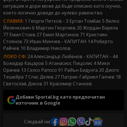
ситуации и дори може да бъде описано като скучно,
което логично доведе до нулево равенство.
СЛАВИЯ:
1 Георги Петков - 3 Ертан Томбак 5 Велко
Йеленкович 6 Мартин Георгиев 20 Жордан Варела
77 Емил Стоев 27 Емил Мартинов 71 Кристиян
Стоянов 73 Иван Минчев - КАПИТАН 14 Роберто
Райчев 10 Владимир Николов
ЛОКО СФ:
24 Александър Любенов - КАПИТАН - 44
Божидар Кацаров 5 Атанасиос Пицолис 4 Мики
Орачев 13 Селсо Рапосо 91 Райън Бидунга 20 Диого
Тешейра 7 Спас Делев 27 Патрик-Габриел Галчев 18
Светослав Диков 31 Красимир Станоев
Добави Sportal.bg като предпочитан
източник в Google
Следвай ни: