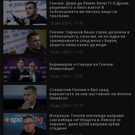
Генчев: Дори да бяхме били 11:0 Дунав,
решението е било взето! В
съблекалнята ме питаха защо си
тръгваме
18 дек 2024 | 10:40
Генчев: Сираков беше спрян да влиза в
съблекалнята, каза ми, че не идва на
тренировките след мача с Берое,
защото няма какво да види
18 дек 2024 | 11:02
Боримиров отговори на Генчев:
Измислици!
18 дек 2024 | 13:32
Станислав Генчев е бил сред
вариантите за нов наставник на Аполон
Лимасол
18 дек 2024 | 15:30
Искренов: Генчев изглежда направи
сам избора си! Нещата в Левски се
оправят, дано ЦСКА направи хубав
стадион