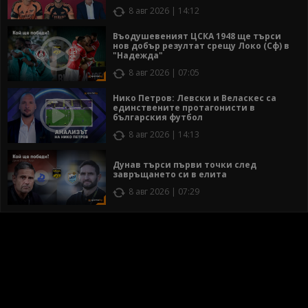
8 авг 2026 | 14:12
Въодушевеният ЦСКА 1948 ще търси
нов добър резултат срещу Локо (Сф) в
"Надежда"
8 авг 2026 | 07:05
Нико Петров: Левски и Веласкес са
единствените протагонисти в
българския футбол
8 авг 2026 | 14:13
Дунав търси първи точки след
завръщането си в елита
8 авг 2026 | 07:29