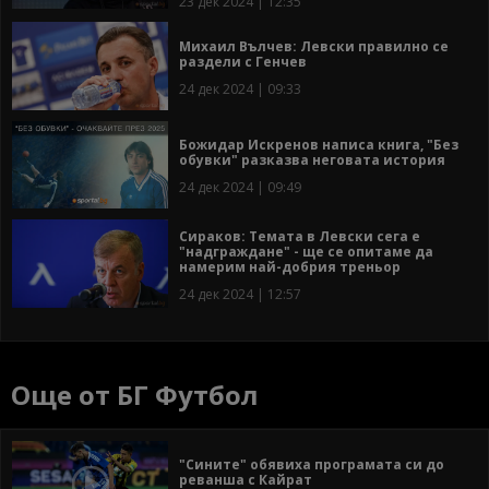
23 дек 2024 | 12:35
Михаил Вълчев: Левски правилно се
раздели с Генчев
24 дек 2024 | 09:33
Божидар Искренов написа книга, "Без
обувки" разказва неговата история
24 дек 2024 | 09:49
Сираков: Темата в Левски сега е
"надграждане" - ще се опитаме да
намерим най-добрия треньор
24 дек 2024 | 12:57
Още от БГ Футбол
"Сините" обявиха програмата си до
реванша с Кайрат