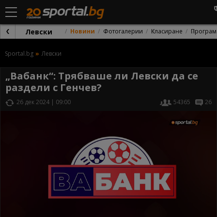
Левски
Новини
Фотогалерии
Класиране
Програм
Sportal.bg
Левски
„Вабанк“: Трябваше ли Левски да се
раздели с Генчев?
26 дек 2024 | 09:00
54365
26