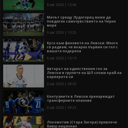
8 авг 2026 | 10:46
Мачът срещу Лудогорец може да
повдигне самочувствието на Черно
море
8 авг 2026 | 10:25
Кусо към феновете на Левски: Много
се радвам, че вкарах първия си гол с
вашата подкрепа
8 авг 2026 | 10:19
Авторът на единствения гол за
Левски в групите на ШЛ сложи край на
кариерата си
8 авг 2026 | 09:30
Контузиите в Левски пренареждат
трансферните планове
8 авг 2026 | 09:23
Локомотив (Стара Загора) привлече
бивш национал