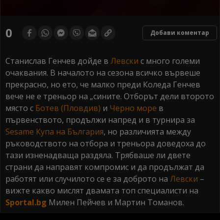
0
seconds
0
Добави коментар
of
0
seconds
Станислав Генчев дойде в
Левски
с много големи
очаквания. В началото на сезона всичко вървеше
прекрасно, но ето, че малко преди Коледа Генчев
вече не е треньор на „сините. Отборът дели второто
място с
Ботев (Пловдив)
и
Черно море
в
първенството, продължи напред и в турнира за
Sesame Купа на България
, но различията между
ръководството на отбора и треньора доведоха до
тази изненадваща раздяла. Трябваше ли двете
страни да направят компромис и да продължат да
работят или случилото се е за доброто на
Левски
–
вижте какво мислят двамата топ специалисти на
Sportal.bg
Милен Пейчев и Мартин Томанов.