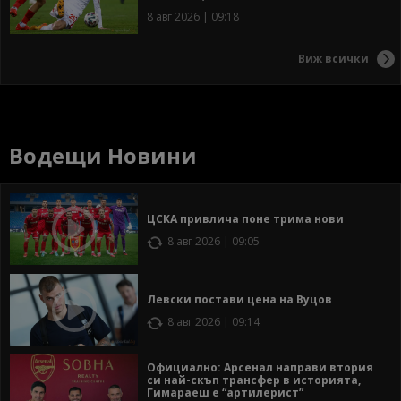
8 авг 2026 | 09:18
Виж всички
Водещи Новини
ЦСКА привлича поне трима нови
8 авг 2026 | 09:05
Левски постави цена на Вуцов
8 авг 2026 | 09:14
Официално: Арсенал направи втория
си най-скъп трансфер в историята,
Гимараеш е “артилерист”