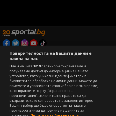
Copyright © 2007-2026 Агенция Спортал. Всички права запазени.
Поверителността на Вашите данни е
Този уебсайт е собственост на
Sportal Media Group
важна за нас
Ние и нашите
1019
партньори съхраняваме и
За нас
Екип
За рекламa
Общи условия
получаваме достъп до информация на Вашето
Етични правила на НСС
Лични данни
устройство, като уникални идентификатори в
Управление на предпочитания
бисквитки за обработка на лични данни. Можете да
приемете и управлявате своя избор по всяко време,
Съдържанието на този уеб сайт и технологиите, използвани в него, са
като щракнете върху „Управление на
под закрила на Закона за авторското право и сродните му права.
предпочитания“, включително правото си да
Всички статии, репортажи, интервюта и други текстови, графични и
възразите, като се позовете на законен интерес.
видео материали, публикувани в сайта, са собственост на Агенция
Вашият избор ще бъде оповестен на нашите
Спортал, освен ако изрично е посочено друго. Допуска се
партньори и няма да повлияе на данните за
публикуване на текстови материали само след писмено съгласие на
сърфиране.
Политика за бисквитките