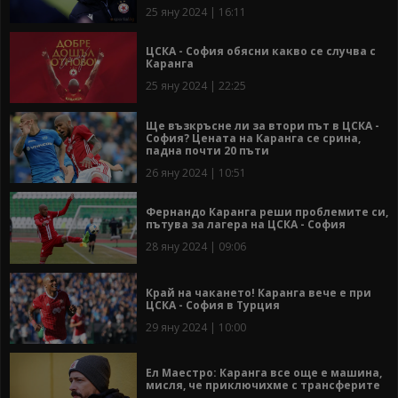
25 яну 2024 | 16:11
ЦСКА - София обясни какво се случва с
Каранга
25 яну 2024 | 22:25
Ще възкръсне ли за втори път в ЦСКА -
София? Цената на Каранга се срина,
падна почти 20 пъти
26 яну 2024 | 10:51
Фернандо Каранга реши проблемите си,
пътува за лагера на ЦСКА - София
28 яну 2024 | 09:06
Край на чакането! Каранга вече е при
ЦСКА - София в Турция
29 яну 2024 | 10:00
Ел Маестро: Каранга все още е машина,
мисля, че приключихме с трансферите