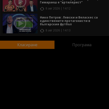
Гимараеш е “артилерист”
8 авг 2026 | 14:12
Нико Петров: Левски и Веласкес са
единствените протагонисти в
българския футбол
8 авг 2026 | 14:13
Класиране
Програма