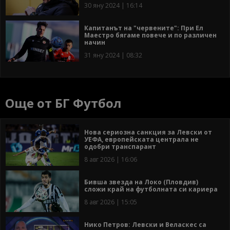
30 яну 2024 | 16:14
Капитанът на "червените": При Ел
Маестро бягаме повече и по различен
начин
31 яну 2024 | 08:32
Още от БГ Футбол
Нова сериозна санкция за Левски от
УЕФА, европейската централа не
одобри транспарант
8 авг 2026 | 16:06
Бивша звезда на Локо (Пловдив)
сложи край на футболната си кариера
8 авг 2026 | 15:05
Нико Петров: Левски и Веласкес са