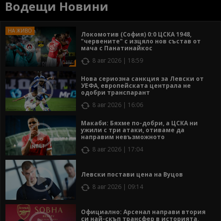
Водещи Новини
Локомотив (София) 0:0 ЦСКА 1948,
"червените" с изцяло нов състав от
мача с Панатинайкос
8 авг 2026 | 18:59
Нова сериозна санкция за Левски от
УЕФА, европейската централа не
одобри транспарант
8 авг 2026 | 16:06
Макаби: Бяхме по-добри, а ЦСКА ни
ужили с три атаки, отиваме да
направим невъзможното
8 авг 2026 | 17:04
Левски постави цена на Вуцов
8 авг 2026 | 09:14
Официално: Арсенал направи втория
си най-скъп трансфер в историята,