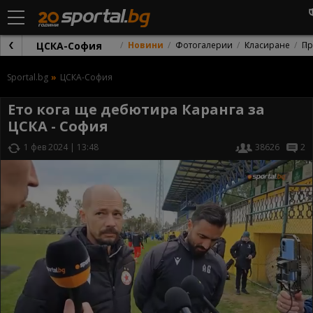
ЦСКА-София
Новини
Фотогалерии
Класиране
Пр
Sportal.bg
ЦСКА-София
Ето кога ще дебютира Каранга за
ЦСКА - София
1 фев 2024 | 13:48
38626
2