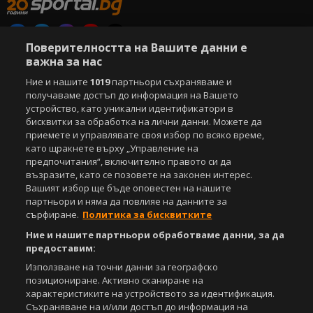
Поверителността на Вашите данни е
Copyright © 2007-2026 Агенция Спортал. Всички права запазени.
важна за нас
Този уебсайт е собственост на
Sportal Media Group
Ние и нашите
1019
партньори съхраняваме и
получаваме достъп до информация на Вашето
За нас
Екип
За рекламa
Общи условия
устройство, като уникални идентификатори в
Етични правила на НСС
Лични данни
бисквитки за обработка на лични данни. Можете да
Управление на предпочитания
приемете и управлявате своя избор по всяко време,
като щракнете върху „Управление на
Съдържанието на този уеб сайт и технологиите, използвани в него, са
предпочитания“, включително правото си да
под закрила на Закона за авторското право и сродните му права.
възразите, като се позовете на законен интерес.
Всички статии, репортажи, интервюта и други текстови, графични и
Вашият избор ще бъде оповестен на нашите
видео материали, публикувани в сайта, са собственост на Агенция
партньори и няма да повлияе на данните за
Спортал, освен ако изрично е посочено друго. Допуска се
сърфиране.
Политика за бисквитките
публикуване на текстови материали само след писмено съгласие на
Агенция Спортал, посочване на източника и добавяне на линк към
Ние и нашите партньори обработваме данни, за да
www.sportal.bg. Използването на графични и видео материали,
предоставим:
публикувани в сайта, е строго забранено. Нарушителите ще бъдат
Използване на точни данни за географско
санкционирани с цялата строгост на закона.
позициониране. Активно сканиране на
характеристиките на устройството за идентификация.
Свали
БЕЗПЛАТНОТО
приложение за:
Съхраняване на и/или достъп до информация на