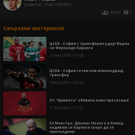
редактор - отдел "Футбол"
38626
2
Свързани материали
ЦСКА - София с трансферен удар! Върна
си Фернандо Каранга
16 яну 2024 | 17:08
ЦСКА - София готви нов изненадващ
трансфер
16 яну 2024 | 20:28
От "Армията" обявиха ново пресаташе
17 яну 2024 | 17:27
Ел Маестро: Дюкенс Назон е в Кипър,
надявам се Каранга скоро да се
присъедини