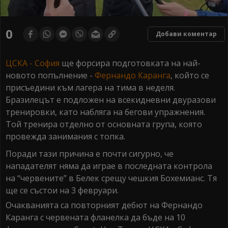
0
seconds
0
Добави коментар
of
0
seconds
ЦСКА - София
ще форсира подготовката на най-
новото попълнение -
Фернандо Каранга
, който се
присъедини към лагера на тима в неделя.
Бразилецът е подложен на всекидневни двуразови
тренировки, като набляга на бегови упражнения.
Той тренира отделно от основната група, която
провежда занимания с топка.
Поради тази причина е почти сигурно, че
нападателят няма да играе в последната контрола
на “червените” в Белек срещу чешкия Бохемианс. Тя
ще се състои на 3 февруари.
Очакванията са повторният дебют на Фернандо
Каранга с червената фланелка да бъде на 10