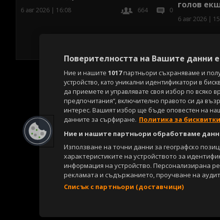
голов ек
6 авг 2026 | 16:08
664
0
6 авг 2026 | 15
Поверителността на Вашите данни е 
Ние и нашите
1017
партньори съхраняваме и пол
устройство, като уникални идентификатори в биск
да приемете и управлявате своя избор по всяко в
предпочитания“, включително правото си да възра
интерес. Вашият избор ще бъде оповестен на на
данните за сърфиране.
Политика за бисквитк
Ние и нашите партньори обработваме данни
Използване на точни данни за географско пози
характеристиките на устройството за идентифи
информация на устройство. Персонализирана р
рекламата и съдържанието, проучване на аудит
Списък с партньори (доставчици)