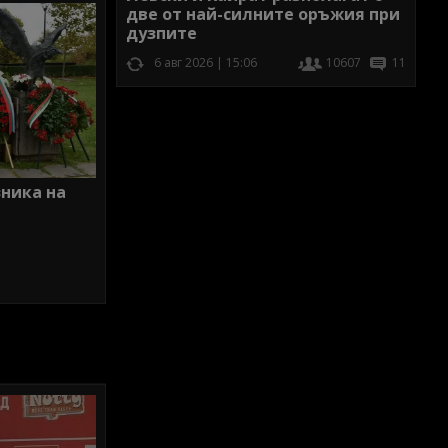
две от най-силните оръжия при
дузпите
6 авг 2026 | 15:06
10607
11
зника на