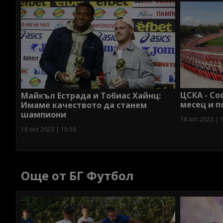
ЦСКА - Со
Майкъл Естрада и Тобиас Хайнц:
месец и 
Имаме качеството да станем
шампиони
18 окт 2023 | 
18 окт 2023 | 15:58
Още от БГ Футбол