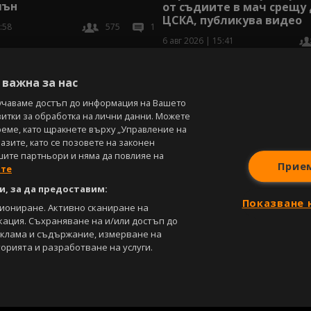
шън
от съдиите в мач срещу
ЦСКА, публикува видео
:58
575
1
6 авг 2026 | 15:41
В
важна за нас
учаваме достъп до информация на Вашето
витки за обработка на лични данни. Можете
реме, като щракнете върху „Управление на
зите, като се позовете на законен
шите партньори и няма да повлияе на
Прие
ите
, за да предоставим:
Показване 
циониране. Активно сканиране на
кация. Съхраняване на и/или достъп до
еклама и съдържание, измерване на
орията и разработване на услуги.