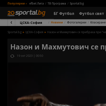
Популярни
»
efbet Лига
ТВ Програма
Sportal.bg
БГ Футбол
Футбол свят
ЦСКА-София
Новини
Фотогалерии
Класиране
Sportal.bg
ЦСКА-София
Назон и Махмутович се прибраха при “ч
Назон и Махмутович се п
19 окт 2023 | 00:50