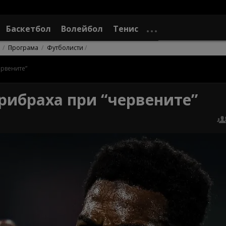
Баскетбол
Волейбол
Тенис
Програма
Футболисти
ервените”
рибраха при “червените”