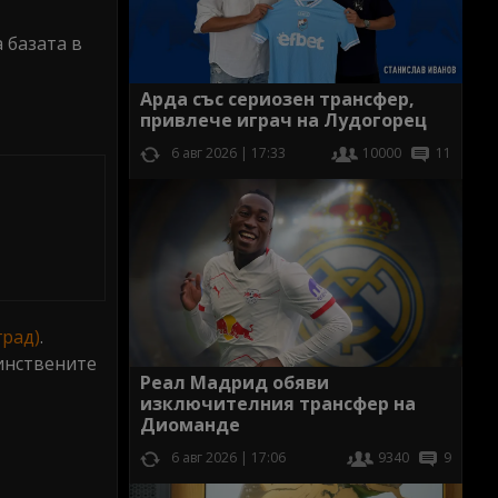
 базата в
Арда със сериозен трансфер,
привлече играч на Лудогорец
6 авг 2026 | 17:33
10000
11
град)
.
динствените
Реал Мадрид обяви
изключителния трансфер на
Диоманде
6 авг 2026 | 17:06
9340
9