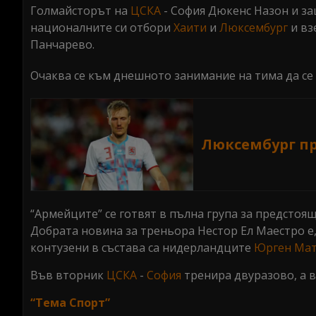
Голмайсторът на
ЦСКА
- София Дюкенс Назон и 
националните си отбори
Хаити
и
Люксембург
и вз
Панчарево.
Очаква се към днешното занимание на тима да с
Люксембург п
“Армейците” се готвят в пълна група за предстоящ
Добрата новина за треньора Нестор Ел Маестро е,
контузени в състава са нидерландците
Юрген Ма
Във вторник
ЦСКА
-
София
тренира двуразово, а 
“Тема Спорт”