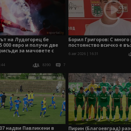
ът на Лудогорец бе
Борил Григоров: С много
65 000 евро и получи две
постоянство всичко е в
рисъди за мачовете с
6 авг 2026 | 16:31
:44
8390
7
07 надви Павликени в
Пирин (Благоевград) ра