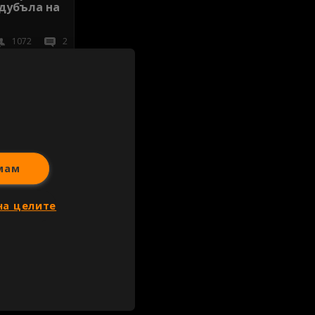
 дубъла на
1072
2
иж всички
мам
на целите