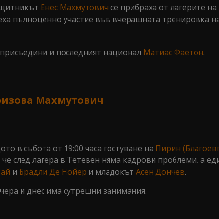
защитникът
Енес Махмутович
се прибраха от лагерите на
еха пълноценно участие във вчерашната тренировка на
е присъедини и последният национал
Матиас Фаетон
.
ризова Махмутович
ото в събота от 19:00 часа гостуване на
Пирин (Благоев
 че след лагера в Тетевен няма кадрови проблеми, а е
тай
и
Брадли Де Нойер
и младокът
Асен Дончев
.
вчера и днес има сутрешни занимания.