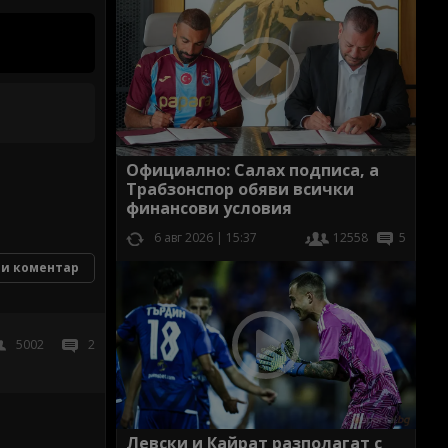
Официално: Салах подписа, а
Трабзонспор обяви всички
финансови условия
6 авг 2026 | 15:37
12558
5
и коментар
5002
2
Левски и Кайрат разполагат с