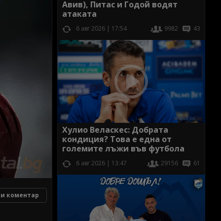
Авив), Питас и Годой водят
атаката
6 авг 2026 | 17:54
9982
43
Хулио Веласкес: Добрата
кондиция? Това е една от
големите лъжи във футбола
6 авг 2026 | 13:47
29156
61
и коментар