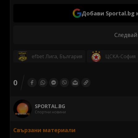
Добави Sportal.bg
Следвай
efbet Лига, България
ЦСКА-София
0
SPORTAL.BG
Спортни новини
Свързани материали