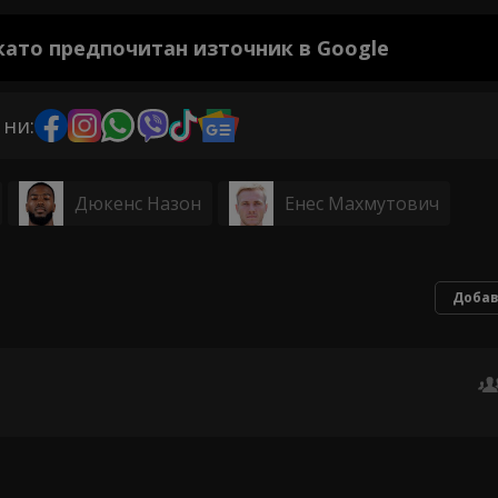
 като предпочитан източник в Google
 ни:
Дюкенс Назон
Енес Махмутович
Добав