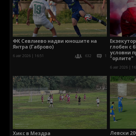
ФК Севлиево надви юношите на
Екзекутор
Янтра (Габрово)
глобен с 
условни п
6 авг 2026 | 16:51
632
1
"орлите"
6 авг 2026 | 16
Левски 20
Хикс в Мездра