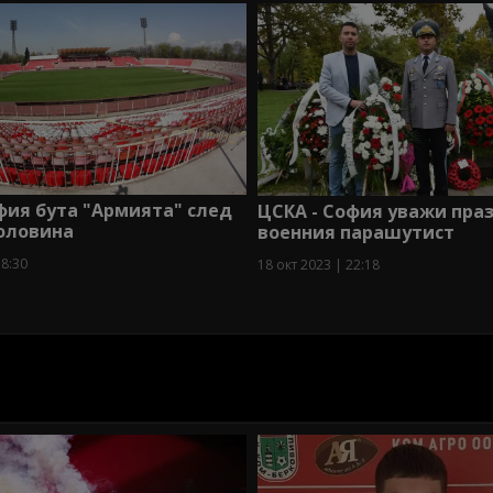
фия бута "Армията" след
ЦСКА - София уважи пра
половина
военния парашутист
18:30
18 окт 2023 | 22:18