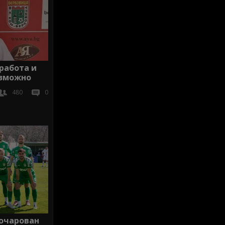
 работа и
ъзможно
480
0
зочарован