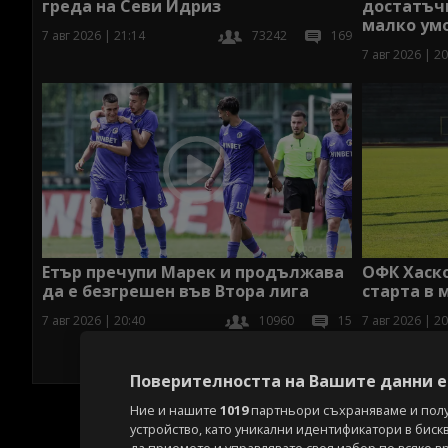
греда на Севи Идриз
достатъчн
малко ум
7 авг 2026 | 21:14
73242
169
7 авг 2026 | 20
Етър пречупи Марек и продължава
ОФК Хаско
да е безгрешен във Втора лига
старта в 
7 авг 2026 | 20:40
10960
15
7 авг 2026 | 20
Поверителността на Вашите данни е 
Ние и нашите
1019
партньори съхраняваме и пол
устройство, като уникални идентификатори в биск