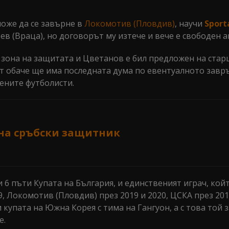
оже да се завърне в
Локомотив (Пловдив)
, научи
Sport
в (Враца), но договорът му изтече и вече е свободен а
 зона на защитата и Цветанов е бил предложен на ста
 обаче ще има последната дума по евентуалното завр
ените футболисти.
на сръбски защитник
 6 пъти Купата на България, и единственият играч, кой
09, Локомотив (Пловдив) през 2019 и 2020, ЦСКА през 20
купата на Южна Корея с тима на Гангуон, а с това той 
е.