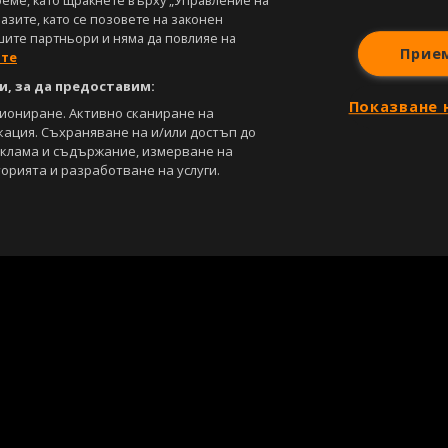
реме, като щракнете върху „Управление на
зите, като се позовете на законен
шите партньори и няма да повлияе на
Прие
ите
, за да предоставим:
Показване 
циониране. Активно сканиране на
кация. Съхраняване на и/или достъп до
еклама и съдържание, измерване на
орията и разработване на услуги.
С
Лични данни
Управление на предпочитания