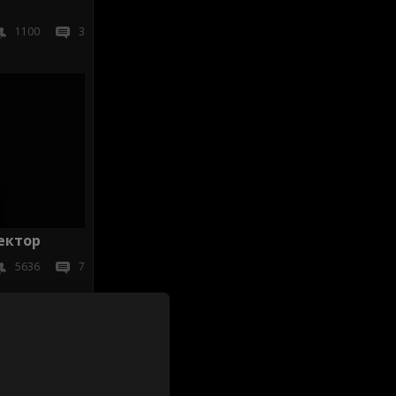
1100
3
ектор
5636
7
иж всички