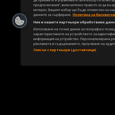
да приемете и управлявате своя избор по всяко в
предпочитания“, включително правото си да възра
интерес. Вашият избор ще бъде оповестен на на
данните за сърфиране.
Политика за бисквитк
Ние и нашите партньори обработваме данни
Използване на точни данни за географско пози
характеристиките на устройството за идентифи
информация на устройство. Персонализирана р
рекламата и съдържанието, проучване на аудит
Списък с партньори (доставчици)
Copyright © 2007-2026 Агенция Спортал. Всички права запазени.
Този уебсайт е собственост на
Sportal Media Group
За нас
Екип
За рекламa
Общи условия
Етични правила на НС