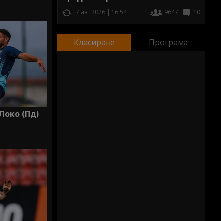
7 авг 2026 | 16:54
9647
10
Класиране
Програма
Локо (Пд)