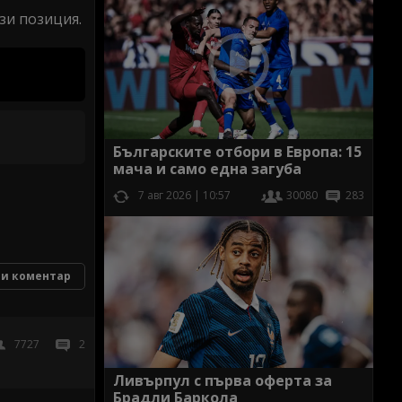
зи позиция.
Българските отбори в Европа: 15
мача и само една загуба
7 авг 2026 | 10:57
30080
283
и коментар
7727
2
Ливърпул с първа оферта за
Брадли Баркола