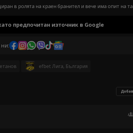
ран в ролята на краен бранител и вече има опит на та
 като предпочитан източник в Google
 ни:
етанов
efbet Лига, България
Добав