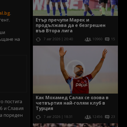
al.bg
.
гент.
Етър пречупи Марек и
продължава да е безгрешен
във Втора лига
рши
ъщане на
7 авг 2026 | 20:40
10960
15
Как Мохамед Салах се озова в
то постига
четвъртия най-голям клуб в
16 и Славия
Турция
за пореден
7 авг 2026 | 18:31
12456
23