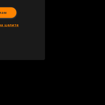
мам
на целите