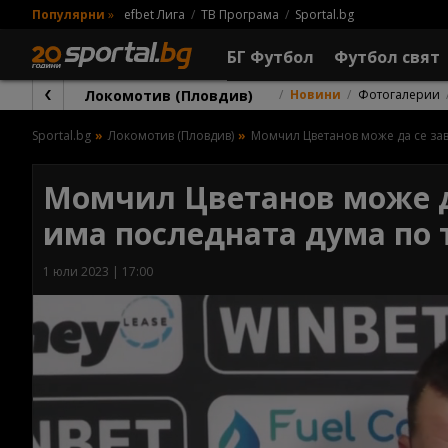
Популярни
»
efbet Лига
ТВ Програма
Sportal.bg
БГ Футбол
Футбол свят
Локомотив (Пловдив)
Новини
Фотогалерии
Sportal.bg
Локомотив (Пловдив)
Момчил Цветанов може да се зав
Момчил Цветанов може да
има последната дума по 
1 юли 2023 | 17:00