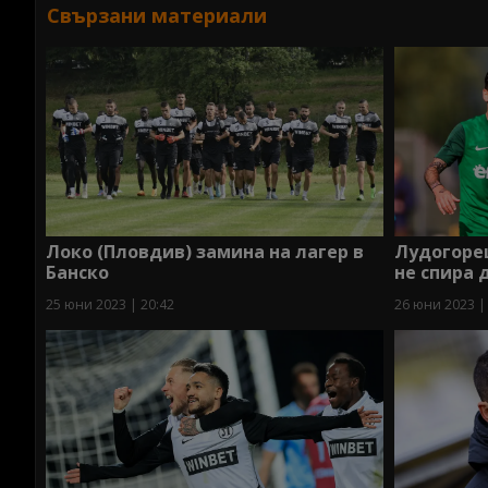
Свързани материали
Локо (Пловдив) замина на лагер в
Лудогорец
Банско
не спира 
25 юни 2023 | 20:42
26 юни 2023 |