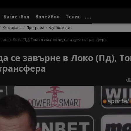
Баскетбол
Волейбол
Тенис
Класиране
Програма
Футболисти
ърне в Локо (Пд), Томаш има последната дума по трансфера
 се завърне в Локо (Пд), Т
трансфера