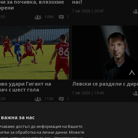
нас!
и за почивка, влязохме
орени
7 авг 2026 | 20:47
:55
1096
1
во удари Гигант на
Левски се раздели с дир
мач с шест гола
7 авг 2026 | 19:40
:09
1106
1
В
важна за нас
учаваме достъп до информация на Вашето
витки за обработка на лични данни. Можете