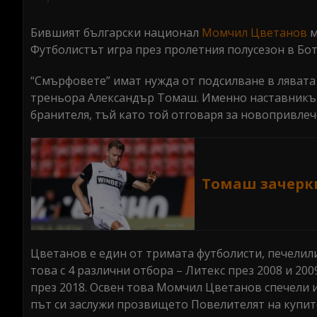
seconds
Volume
0%
Бившият български национал
Момчил Цветанов
м
Футболистът игра през пролетния полусезон в Боте
“Смърфовете” имат нужда от подсилване в лявата
треньора Александър Томаш. Именно наставникът
бранителя, тъй като той отговаря за новопривлеч
Томаш зачерк
Цветанов е един от тримата футболисти, печелили
това с 4 различни отбора – Литекс през 2008 и 20
през 2018. Освен това Момчил Цветанов спечели и 
път си заслужи прозвището Повелителят на купит