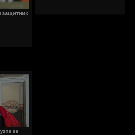
и защитник
узпа за