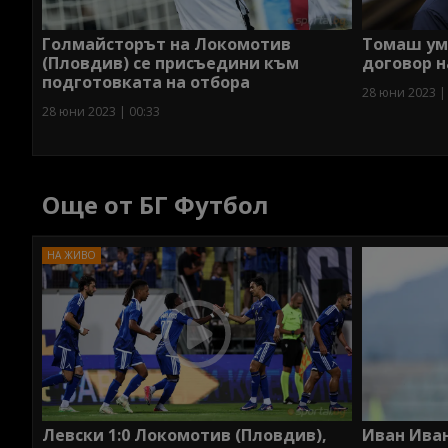
Голмайсторът на Локомотив
Томаш ум
(Пловдив) се присъедини към
договор 
подготовката на отбора
28 юни 2023 |
28 юни 2023 | 00:33
Още от БГ Футбол
Левски 1:0 Локомотив (Пловдив),
Иван Иван