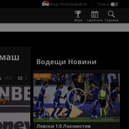
Вход / Регистрирай се
Игри
LiveScore
Търсене
омаш
Водещи Новини
7727
2
Левски 1:0 Локомотив