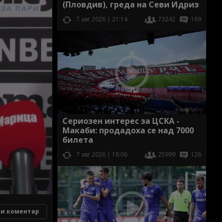
(Пловдив), греда на Севи Идриз
7 авг 2026 | 21:14
73242
169
Сериозен интерес за ЦСКА -
Макаби: продадоха се над 7000
билета
7 авг 2026 | 18:06
25999
126
и коментар