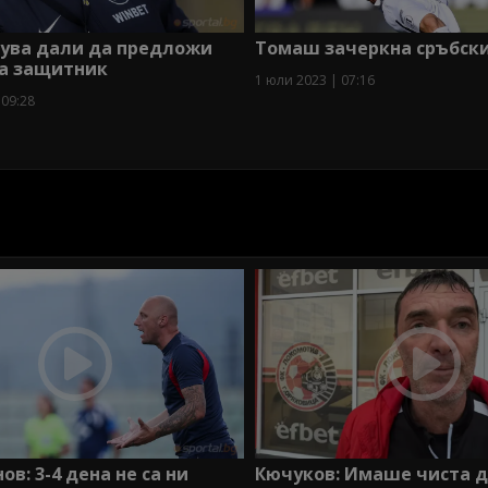
ува дали да предложи
Томаш зачеркна сръбск
на защитник
1 юли 2023 | 07:16
 09:28
Кючуков: Имаше чиста д
ов: 3-4 дена не са ни