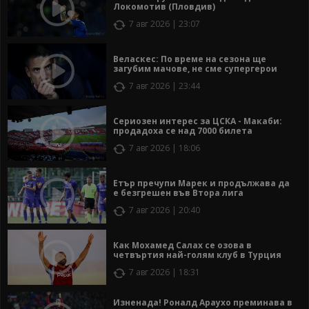
Локомотив (Пловдив)
7 авг 2026 | 23:07
Веласкес: По време на сезона ще
загубим мачове, не сме супергерои
7 авг 2026 | 23:44
Сериозен интерес за ЦСКА - Макаби:
продадоха се над 7000 билета
7 авг 2026 | 18:06
Етър пречупи Марек и продължава да
е безгрешен във Втора лига
7 авг 2026 | 20:40
Как Мохамед Салах се озова в
четвъртия най-голям клуб в Турция
7 авг 2026 | 18:31
Изненада! Роналд Араухо преминава в