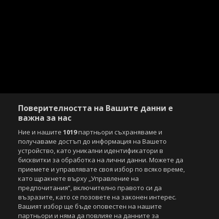
Поверителността на Вашите данни е
важна за нас
Ние и нашите
1019
партньори съхраняваме и
получаваме достъп до информация на Вашето
устройство, като уникални идентификатори в
бисквитки за обработка на лични данни. Можете да
приемете и управлявате своя избор по всяко време,
като щракнете върху „Управление на
предпочитания“, включително правото си да
възразите, като се позовете на законен интерес.
Copyright © 2007-2026 Агенция Спортал. Всички права запазени.
Вашият избор ще бъде оповестен на нашите
Този уебсайт е собственост на
Sportal Media Group
партньори и няма да повлияе на данните за