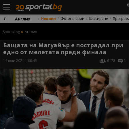
Англия
Новини
Фотогалерии
Класиране
Програм
Sportal.bg
Англия
Бащата на Магуайър е пострадал при
едно от мелетата преди финала
14 юли 2021 | 08:43
6178
1