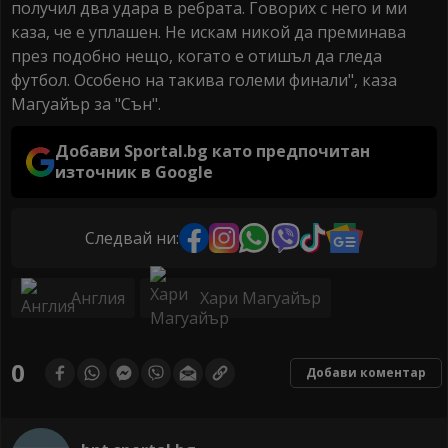
получил два удара в ребрата. Говорих с него и ми
каза, че е уплашен. Не искам никой да преминава
през подобно нещо, когато е отишъл да гледа
футбол. Особено на такива големи финали", каза
Магуайър за "Сън".
Добави Sportal.bg като предпочитан
източник в Google
Следвай ни:
Англия
Хари Магуайър
0
Добави коментар