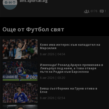
bnt.sportal.bg
6178
1
Още от Футбол свят
Комо има интерес към нападател на
Марсилия
8 авг 2026 | 04:04
Изненада! Роналд Араухо преминава в
Ливърпул под наем, а това отваря
пътя на Родри към Барселона
8 авг 2026 | 03:20
Бивш съотборник на Груев отива в
Елче
8 авг 2026 | 02:54