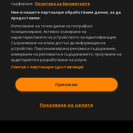
сърфиране.
Политика за бисквитките
За нас
Екип
За рекламa
Общи условия
Етични правила на НСС
Лични данни
Ние и нашите партньори обработваме данни, за да
Управление на предпочитания
предоставим:
Използване на точни данни за географско
Съдържанието на този уеб сайт и технологиите, използвани в него, са
позициониране. Активно сканиране на
под закрила на Закона за авторското право и сродните му права.
характеристиките на устройството за идентификация.
Всички статии, репортажи, интервюта и други текстови, графични и
Съхраняване на и/или достъп до информация на
видео материали, публикувани в сайта, са собственост на Агенция
устройство. Персонализирана реклама и съдържание,
Спортал, освен ако изрично е посочено друго. Допуска се
измерване на рекламата и съдържанието, проучване на
публикуване на текстови материали само след писмено съгласие на
аудиторията и разработване на услуги.
Агенция Спортал, посочване на източника и добавяне на линк към
www.sportal.bg. Използването на графични и видео материали,
Списък с партньори (доставчици)
публикувани в сайта, е строго забранено. Нарушителите ще бъдат
санкционирани с цялата строгост на закона.
Приемам
Свали
БЕЗПЛАТНОТО
приложение за:
iOS
Android
Показване на целите
Powered by: