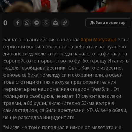
0
Добави коментар
Бащата на английския национал
Хари Магуайър
е със
сериозни болки в областта на ребрата и затруднено
дишане след мелетата преди началото на финала на
Европейското първенство по футбол срещу Италия в
неделя, съобщава вестник "Сън". Както е известно,
фенове се биха помежду си и с охранители, а освен
това стотици от тях нахлуха през охранителния
периметър на националния стадион "Уембли". От
полицията съобщиха, че имат 19 служители с леки
травми, а 86 души, включително 53-ма вътре в
самия стадион, са били арестувани. УЕФА вече обяви,
че ще разследва инцидентите.
"Мисля, че той е попаднал в някое от мелетата и е