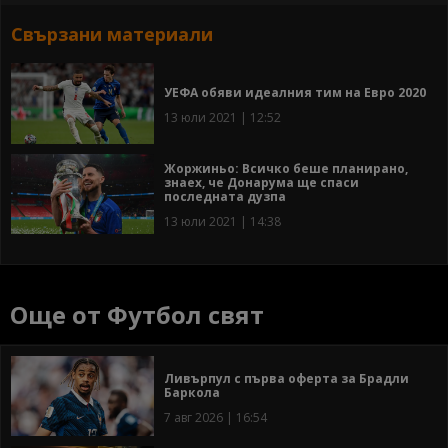
Свързани материали
УЕФА обяви идеалния тим на Евро 2020
13 юли 2021 | 12:52
Жоржиньо: Всичко беше планирано,
знаех, че Донарума ще спаси
последната дузпа
13 юли 2021 | 14:38
Още от Футбол свят
Ливърпул с първа оферта за Брадли
Баркола
7 авг 2026 | 16:54