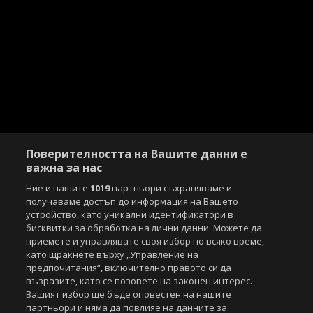
Поверителността на Вашите данни е
важна за нас
Ние и нашите
1019
партньори съхраняваме и
получаваме достъп до информация на Вашето
устройство, като уникални идентификатори в
бисквитки за обработка на лични данни. Можете да
приемете и управлявате своя избор по всяко време,
като щракнете върху „Управление на
предпочитания“, включително правото си да
възразите, като се позовете на законен интерес.
Вашият избор ще бъде оповестен на нашите
партньори и няма да повлияе на данните за