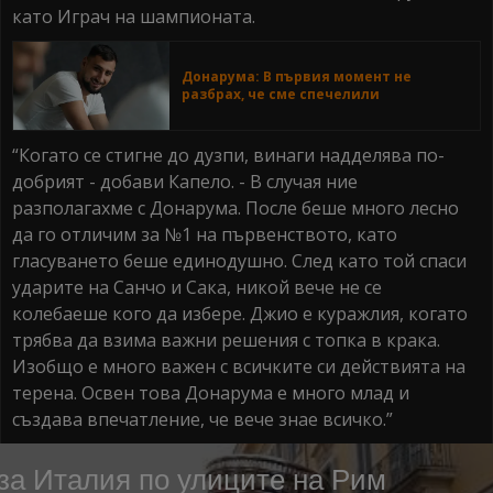
като Играч на шампионата.
Донарума: В първия момент не
разбрах, че сме спечелили
“Когато се стигне до дузпи, винаги надделява по-
добрият - добави Капело. - В случая ние
разполагахме с Донарума. После беше много лесно
да го отличим за №1 на първенството, като
гласуването беше единодушно. След като той спаси
ударите на Санчо и Сака, никой вече не се
колебаеше кого да избере. Джио е куражлия, когато
трябва да взима важни решения с топка в крака.
Изобщо е много важен с всичките си действията на
терена. Освен това Донарума е много млад и
създава впечатление, че вече знае всичко.”