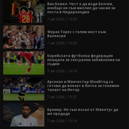
Ван Бомел: Чест е да водя Белгия,
изобщо не съм мислил да чакам за
поста в Нидерландия
7 авг 2026 | 16:30
Феран Торес с голям жест към
Валенсия
7 авг 2026 | 16:28
Корейската футболна федерация
плащала за сексуални забавления на
съдии
7 авг 2026 | 16:18
Арсенал и Манчестър Юнайтед са
готови да влязат в битка за големия
талант на Интер
7 авг 2026 | 15:37
Бремер: Не съм искал от Ювентус да
ме продаде
7 авг 2026 | 15:18