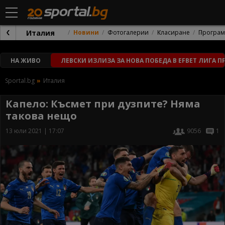
Италия
Новини
Фотогалерии
Класиране
Програм
НА ЖИВО
ЛЕВСКИ ИЗЛИЗА ЗА НОВА ПОБЕДА В EFBET ЛИГА П
Sportal.bg
Италия
Капело: Късмет при дузпите? Няма
такова нещо
13 юли 2021 | 17:07
9056
1