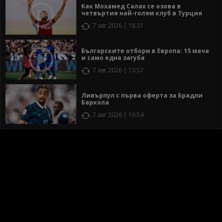
Как Мохамед Салах се озова в
четвъртия най-голям клуб в Турция
7 авг 2026 | 18:31
Българските отбори в Европа: 15 мача
и само една загуба
7 авг 2026 | 10:57
Ливърпул с първа оферта за Брадли
Баркола
7 авг 2026 | 16:54