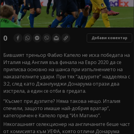
0
Добави коментар
Бившият треньор Фабио Капело не иска победата на
Италия над Англия във финала на Евро 2020 да се
приписва основно на шанса при изпълнението на
наказателните удари. При тях “адзурите” надделяха с
3:2, след като Джанлуиджи Донарума отрази два
изстрела, а един се отби в гредата.
“Късмет при дузпите? Няма такова нещо. Италия
спечели, защото имаше най-добрия вратар”,
категоричен е Капело пред “Ил Матино”.
Някогашният селекционер на англичаните беше част
от комисията към УЕФА, която отличи Донарума