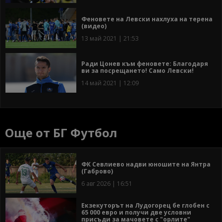
Феновете на Левски нахлуха на терена
(видео)
13 май 2021 | 21:53
Ради Цонев към феновете: Благодаря
ви за посрещането! Само Левски!
14 май 2021 | 12:09
Още от БГ Футбол
ФК Севлиево надви юношите на Янтра
(Габрово)
6 авг 2026 | 16:51
Екзекуторът на Лудогорец бе глобен с
65 000 евро и получи две условни
присъди за мачовете с "орлите"