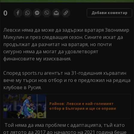
0
seconds
0
Добави коментар
of
0
seconds
Левски няма да може да задържи вратаря Звонимир
Микулич и през следващия сезон. Сините искат да
продължат да разчитат на вратаря, но почти
сигурно няма да могат да удовлетворят
финансовите му изисквания.
Според sports.ru агентът на 31-годишния хърватин
вече му търси нов отбор и го е предложил на редица
клубове в Русия.
Райнов: Левски е най-големият
отбор в България и ще се оправи
Той няма да има проблем с адаптацията, тъй като
от лятото да 2017 до началото на 2021 година беше