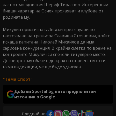
част от молдовския Шериф Тираспол. Интерес към
бивши явратар на Осиек проявяват и клубове от
родината му.
Микулич пристигна в Левски през януари по
настояване на треньора Славиша Стоянович, който
искаше капитана Николай Михайлов да има
сериозна конкуренция. В крайна сметка по време на
контролите Микулич си спечели титулярно място.
Договорът му обаче е до края на първенството и
няма индикации, че ще бъде удължен.
"Тема Спорт"
Добави Sportal.bg като предпочитан
източник в Google
Следвай ни: