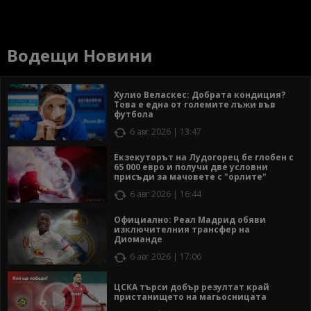
Водещи Новини
Хулио Веласкес: Добрата кондиция?
Това е една от големите лъжи във
футбола
6 авг 2026 | 13:47
Екзекуторът на Лудогорец бе глобен с
65 000 евро и получи две условни
присъди за мачовете с "орлите"
6 авг 2026 | 16:44
Официално: Реал Мадрид обяви
изключителния трансфер на
Диоманде
6 авг 2026 | 17:06
ЦСКА търси добър резултат край
пристанището на магьосницата