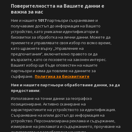
Поверителността на Вашите данни е
важна за нас
Ние и нашите
1017
партньори съхраняваме и
получаваме достъп до информация на Вашето
Copyright © 2007-2026 Агенция Спортал. Всички права запазени.
устройство, като уникални идентификатори в
Този уебсайт е собственост на
Sportal Media Group
бисквитки за обработка на лични данни. Можете да
приемете и управлявате своя избор по всяко време,
За нас
Екип
За рекламa
Общи условия
като щракнете върху „Управление на
предпочитания“, включително правото си да
Етични правила на НСС
Лични данни
възразите, като се позовете на законен интерес.
Управление на предпочитания
Вашият избор ще бъде оповестен на нашите
партньори и няма да повлияе на данните за
Съдържанието на този уеб сайт и технологиите, използвани в него, са
сърфиране.
Политика за бисквитките
под закрила на Закона за авторското право и сродните му права.
Всички статии, репортажи, интервюта и други текстови, графични и
Ние и нашите партньори обработваме данни, за да
видео материали, публикувани в сайта, са собственост на Агенция
предоставим:
Спортал, освен ако изрично е посочено друго. Допуска се
Използване на точни данни за географско
публикуване на текстови материали само след писмено съгласие на
позициониране. Активно сканиране на
Агенция Спортал, посочване на източника и добавяне на линк към
www.sportal.bg. Използването на графични и видео материали,
характеристиките на устройството за идентификация.
публикувани в сайта, е строго забранено. Нарушителите ще бъдат
Съхраняване на и/или достъп до информация на
санкционирани с цялата строгост на закона.
устройство. Персонализирана реклама и съдържание,
измерване на рекламата и съдържанието, проучване на
Свали
БЕЗПЛАТНОТО
приложение за: