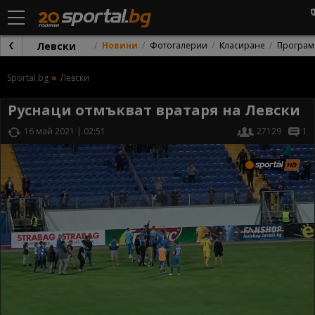
Левски
Новини
Фотогалерии
Класиране
Програм
Sportal.bg
Левски
Руснаци отмъкват вратаря на Левски
16 май 2021 | 02:51
27129
1