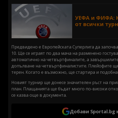
УЕФА и ФИФА: 
от всички тур
Предвидено е Европейската Суперлига да започва 
10. Ще се играят по два мача на разменено гостув
автоматично на четвъртфиналите, а завършилите 
допълване на четвъртфиналистите. Плейофите ще с
терен. Когато е възможно, ще стартира и подобна
Новият турнир ще донесе значителен ръст на при
план. Плащанията ще бъдат много по-високи отко
се казва още в документа.
Добави Sportal.bg