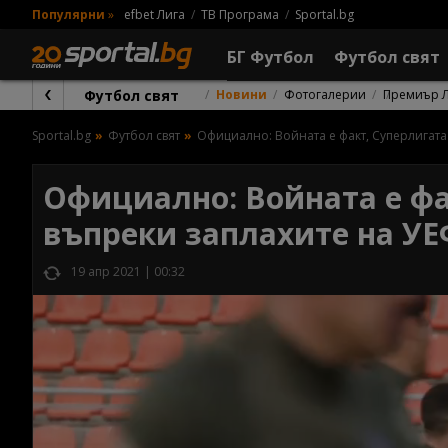
Популярни
»
efbet Лига
ТВ Програма
Sportal.bg
БГ Футбол
Футбол свят
Футбол свят
Новини
Фотогалерии
Премиър 
Sportal.bg
Футбол свят
Официално: Войната е факт, Суперлигата
Официално: Войната е фа
въпреки заплахите на У
19 апр 2021 | 00:32