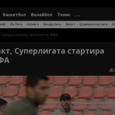
Баскетбол
Волейбол
Тенис
Лийг
Ла Лига
Серия А
Бундеслига
Лига 1
Шампионска лига
Л
 стартира въпреки заплахите на УЕФА
кт, Суперлигата стартира
ЕФА