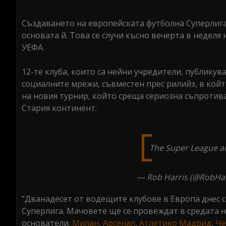
seconds
Volume
0%
Създаването на европейската футболна Суперлига
основата й. Това се случи късно вечерта в неделя
УЕФА.
12-те клуба, които са нейни учредители, публику
социалните мрежи, съвместен прес рилийз, в кой
на новия турнир, който среща сериозна съпротива
Стария континент.
The Super League 
— Rob Harris (@RobHar
"Дванадесет от водещите клубове в Европа днес с
Суперлига. Мачовете ще се провеждат в средата 
основатели.
Милан
,
Арсенал
,
Атлетико Мадрид
,
Че