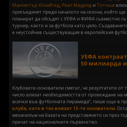
Манчестър Юнайтед
,
Реал Мадрид
и
Тотнъм
влиза
присъединят преди началото на сезона, който ще 
планират да обсъдят с УЕФА и ФИФА съвместно съ
турнир, както и за футбола като цяло. Създаване
е неустойчив съществуващия в европейския футбо
УЕФА контраат
50 милиарда 
Клубовете-основатели смятат, че резултатите от 
число влизат необходимостта от провеждане на м
всички във футболната пирамида", пише още в пре
клуба, като в тях влизат 15-те основатели
. Ос
механизъм на базата на представянето си през го
пречат на националните първенство.