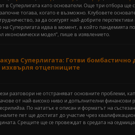
т в Суперлигата като основатели. Още три отбора ще с
започне тогава, когато е възможно. Клубовете основат
трудничество, за да осигурят най-добрите перспективи
то на Суперлигата идва в момент, в който пандемията п
л икономически модел", пише в изявлението.
акува Суперлигата: Готви бомбастично 
и изхвърля отцепниците
тези разговори не отстраняват основните проблеми, кат
ачове от най-високо ниво и допълнителни финансови р
срилийза. По нататък е описан и форматът на състезан
таналите пет ще достигат до участие чрез квалификацио
дината. Срещите ще се провеждат в средата на седмицат