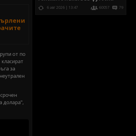
6 авг 2026 | 13:47
60057
79
върлени
рачите
рупи от по
е класират
ъга за
 неутрален
осрочен
а долара",