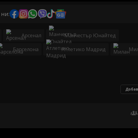
 ни:
Арсенал
Манчестър Юнайтед
Барселона
Атлетико Мадрид
Ми
Добав