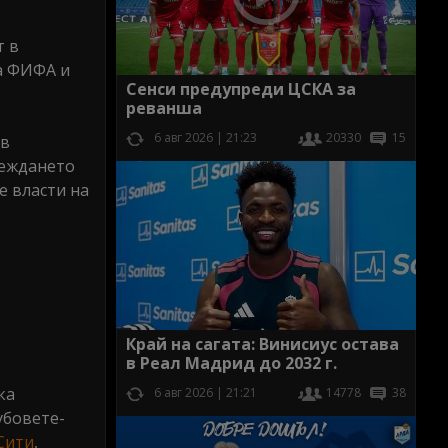
т в
на ФИФА и
Сенси предупреди ЦСКА за
реванша
6 авг 2026 | 21:23
20330
15
 в
веждането
е власти на
Край на сагата: Винисиус остава
в Реал Мадрид до 2032 г.
ка
6 авг 2026 | 21:21
14778
38
убовете-
Сити
,