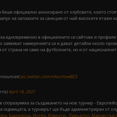
 беше официално анонсирано от клубовете, които стоя
 напук на заплахите за санкции от най-високите етажи 
ваха едновременно в официалните си сайтове и профили
то заявяват намеренията си и дават детайли около про
 от страна не само на футболните, но и от националнит
announced
pic.twitter.com/nAooYowBZ3
ris)
April 18, 2021
е споразумяха за създаването на нов турнир - Европейс
на седмицата, а турнирът ще бъде администриран от кл
лси
,
Барселона
,
Интер
,
Ювентус
,
Ливърпул
,
Манчестър 