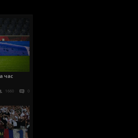
а час
1660
0