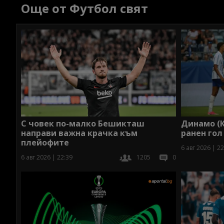
Още от Футбол свят
Динамо (К
С човек по-малко Бешикташ
ранен гол
направи важна крачка към
плейофите
6 авг 2026 | 22
6 авг 2026 | 22:39
1205
0