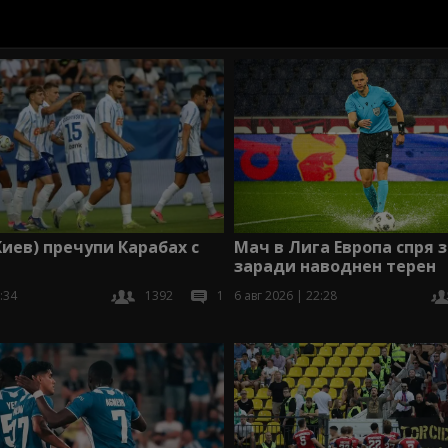
иев) пречупи Карабах с
Мач в Лига Европа спря з
заради наводнен терен
:34
1392
1
6 авг 2026 | 22:28