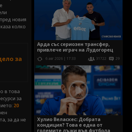
е
ели
 пред новия
оказа колко
Арда със сериозен трансфер,
привлече играч на Лудогорец
дело за
6 авг 2026 | 17:33
31722
29
о в това
есурси за
ието:
20
нен
Хулио Веласкес: Добрата
а, за да не
кондиция? Това е една от
големите лъжи във футбола