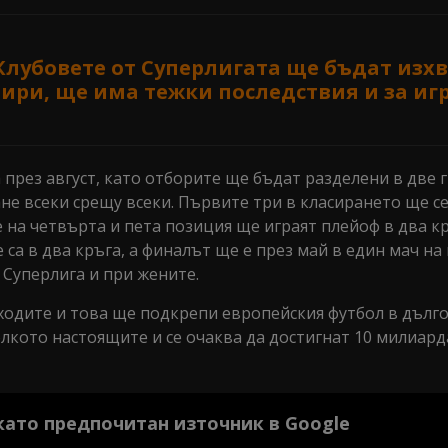
Клубовете от Суперлигата ще бъдат изх
нири, ще има тежки последствия и за иг
през август, като отборите ще бъдат разделени в две г
ане всеки срещу всеки. Първите три в класирането ще с
на четвърта и пета позиция ще играят плейоф в два кр
а в два кръга, а финалът ще е през май в един мач на
 Суперлига и при жените.
ходите и това ще подкрепи европейския футбол в дълг
лкото настоящите и се очаква да достигнат 10 милиард
 като предпочитан източник в Google