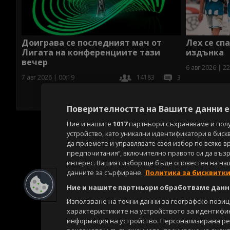
Доиграва се последният мач от
Лех се сп
Лигата на конференциите тази
издънка
вечер
6 авг 2026 | 22
7 авг 2026 | 00:19
14183
3
Поверителността на Вашите данни е 
Ние и нашите
1017
партньори съхраняваме и пол
устройство, като уникални идентификатори в биск
да приемете и управлявате своя избор по всяко в
предпочитания“, включително правото си да възра
интерес. Вашият избор ще бъде оповестен на на
данните за сърфиране.
Политика за бисквитк
Ние и нашите партньори обработваме данни
Използване на точни данни за географско пози
характеристиките на устройството за идентифи
информация на устройство. Персонализирана р