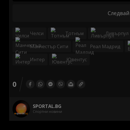
Следвай
Челси
Тотнъм
Ливърпул
Манчестър Сити
Реал Мадрид
Интер
Ювентус
0
SPORTAL.BG
Спортни новини