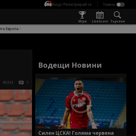
Вход / Регистрирай се
Игри
LiveScore
Търсене
ига Европа
Водещи Новини
95333
1
Силен ЦСКА! Голяма червена