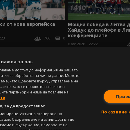
аси от нова европейска
Мощна победа в Литва 
Хайдук до плейофа в Ли
конференциите
:23
766
0
6 авг 2026 | 22:22
В
важна за нас
учаваме достъп до информация на Вашето
витки за обработка на лични данни. Можете
реме, като щракнете върху „Управление на
зите, като се позовете на законен
шите партньори и няма да повлияе на
Прие
ите
, за да предоставим:
Показване 
циониране. Активно сканиране на
кация. Съхраняване на и/или достъп до
еклама и съдържание, измерване на