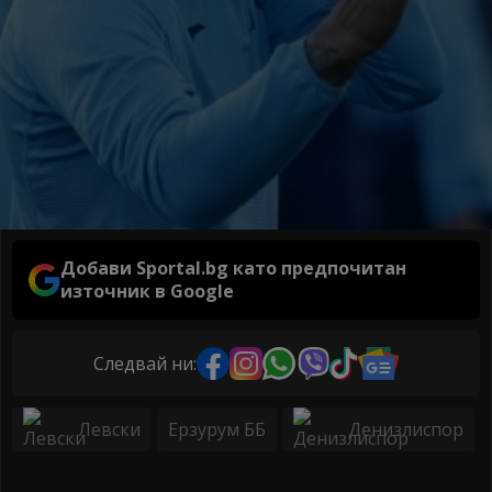
Добави Sportal.bg като предпочитан
източник в Google
Следвай ни:
Левски
Ерзурум ББ
Денизлиспор