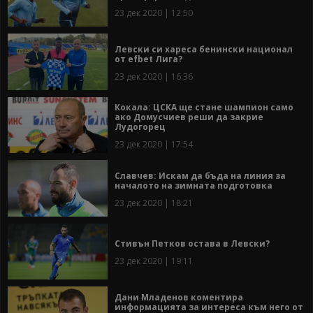
23 дек 2020 | 12:50
Левски си хареса бенински национал
от efbet Лига?
23 дек 2020 | 16:36
Кокала: ЦСКА ще стане шампион само
ако Домусчиев реши да закрие
Лудогорец
23 дек 2020 | 17:54
Славчев: Искам да бъда на линия за
началото на зимната подготовка
23 дек 2020 | 18:21
Стивън Петков остава в Левски?
23 дек 2020 | 19:11
Дани Младенов коментира
информацията за интереса към него от