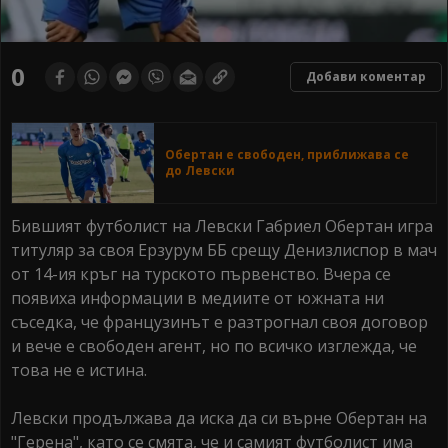
0
Добави коментар
Обертан е свободен, приближава се
до Левски
Бившият футболист на Левски Габриел Обертан игра
титуляр за своя Ерзурум ББ срещу Денизлиспор в мач
от 14-ия кръг на турското първенство. Вчера се
появиха информации в медиите от южната ни
съседка, че французинът е разтрогнал своя договор
и вече е свободен агент, но по всичко изглежда, че
това не е истина.
Левски продължава да иска да си върне Обертан на
"Герена", като се смята, че и самият футболист има