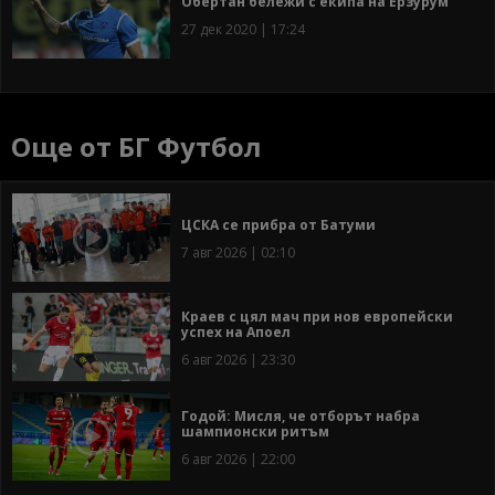
Обертан бележи с екипа на Ерзурум
27 дек 2020 | 17:24
Още от БГ Футбол
ЦСКА се прибра от Батуми
7 авг 2026 | 02:10
Краев с цял мач при нов европейски
успех на Апоел
6 авг 2026 | 23:30
Годой: Мисля, че отборът набра
шампионски ритъм
6 авг 2026 | 22:00