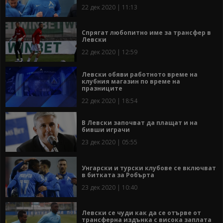
22 дек 2020 | 11:13
Спрягат любопитно име за трансфер в
Левски
22 дек 2020 | 12:59
Левски обяви работното време на
клубния магазин по време на
празниците
22 дек 2020 | 18:54
В Левски започват да плащат и на
бивши играчи
23 дек 2020 | 05:55
Унгарски и турски клубове се включват
в битката за Робърта
23 дек 2020 | 10:40
Левски се чуди как да се отърве от
трансферна издънка с висока заплата