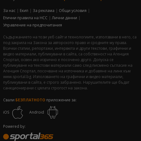
За нас
Екип
За рекламa
Общи условия
Етични правила на НСС
Лични данни
Управление на предпочитания
Съдържанието на този уеб сайт и технологиите, използвани в него, са
под закрила на Закона за авторското право и сродните му права.
Всички статии, репортажи, интервюта и други текстови, графични и
видео материали, публикувани в сайта, са собственост на Агенция
Спортал, освен ако изрично е посочено друго. Допуска се
публикуване на текстови материали само след писмено съгласие на
Агенция Спортал, посочване на източника и добавяне на линк към
www.sportal.bg. Използването на графични и видео материали,
публикувани в сайта, е строго забранено. Нарушителите ще бъдат
санкционирани с цялата строгост на закона.
Свали
БЕЗПЛАТНОТО
приложение за:
iOS
Android
Powered by: