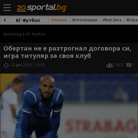
БГ Футбол
Новини
Фотогалерии
efbet Лига
Втора
Sportal.bg
БГ Футбол
Обертан не е разтрогнал договора си,
игра титуляр за своя клуб
23 дек 2020 | 15:55
7973
1