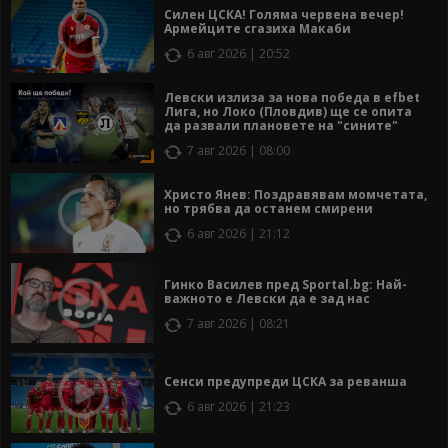
Силен ЦСКА! Голяма червена вечер!
Армейците сгазиха Макаби
6 авг 2026 | 20:52
Левски излиза за нова победа в efbet
Лига, но Локо (Пловдив) ще се опита
да развали плановете на "сините"
7 авг 2026 | 08:00
Христо Янев: Поздравявам момчетата,
но трябва да останем смирени
6 авг 2026 | 21:12
Гинко Василев пред Sportal.bg: Най-
важното е Левски да е зад нас
7 авг 2026 | 08:21
Сенси предупреди ЦСКА за реванша
6 авг 2026 | 21:23