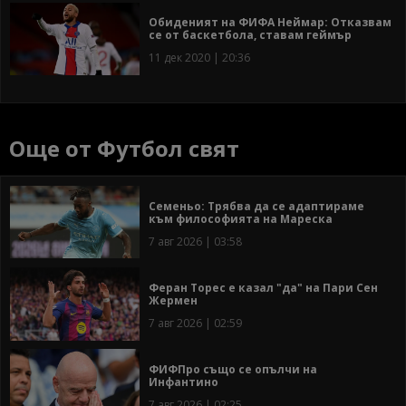
Обиденият на ФИФА Неймар: Отказвам
се от баскетбола, ставам геймър
11 дек 2020 | 20:36
Още от Футбол свят
Семеньо: Трябва да се адаптираме
към философията на Мареска
7 авг 2026 | 03:58
Феран Торес е казал "да" на Пари Сен
Жермен
7 авг 2026 | 02:59
ФИФПро също се опълчи на
Инфантино
7 авг 2026 | 02:25