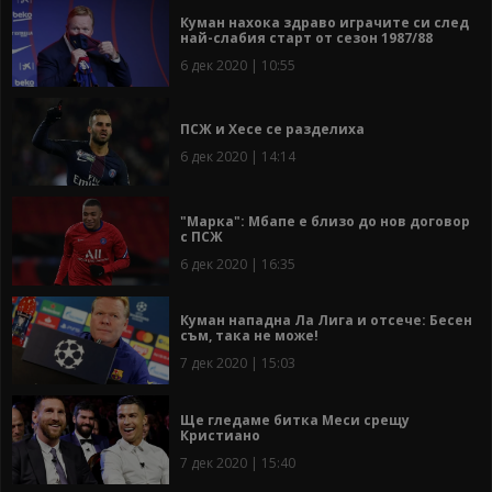
Куман нахока здраво играчите си след
най-слабия старт от сезон 1987/88
6 дек 2020 | 10:55
ПСЖ и Хесе се разделиха
6 дек 2020 | 14:14
"Марка": Мбапе е близо до нов договор
с ПСЖ
6 дек 2020 | 16:35
Куман нападна Ла Лига и отсече: Бесен
съм, така не може!
7 дек 2020 | 15:03
Ще гледаме битка Меси срещу
Кристиано
7 дек 2020 | 15:40