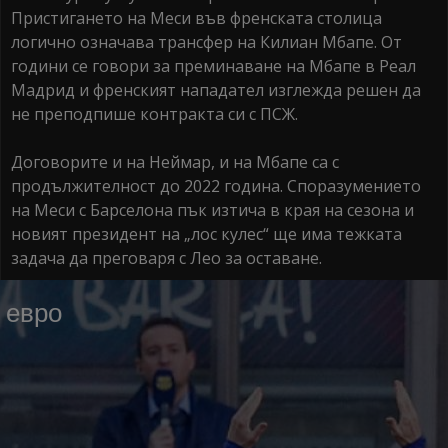
Пристигането на Меси във френската столица
логично означава трансфер на Килиан Мбапе. От
години се говори за преминаване на Мбапе в Реал
Мадрид и френският нападател изглежда решен да
не преподпише контракта си с ПСЖ.
Договорите и на Неймар, и на Мбапе са с
продължителност до 2022 година. Споразумението
на Меси с Барселона пък изтича в края на сезона и
новият президент на „лос кулес“ ще има тежката
задача да преговаря с Лео за оставане.