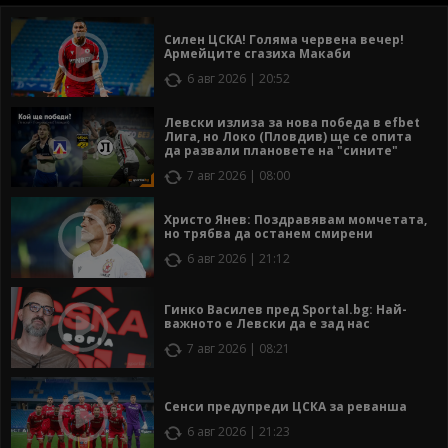
Силен ЦСКА! Голяма червена вечер!
Армейците сгазиха Макаби
6 авг 2026 | 20:52
Левски излиза за нова победа в efbet
Лига, но Локо (Пловдив) ще се опита
да развали плановете на "сините"
7 авг 2026 | 08:00
Христо Янев: Поздравявам момчетата,
но трябва да останем смирени
6 авг 2026 | 21:12
Гинко Василев пред Sportal.bg: Най-
важното е Левски да е зад нас
7 авг 2026 | 08:21
Сенси предупреди ЦСКА за реванша
6 авг 2026 | 21:23