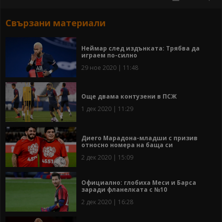
Свързани материали
Неймар след издънката: Трябва да
играем по-силно
29 ное 2020 | 11:48
Още двама контузени в ПСЖ
1 дек 2020 | 11:29
Диего Марадона-младши с призив
относно номера на баща си
2 дек 2020 | 15:09
Официално: глобиха Меси и Барса
заради фланелката с №10
2 дек 2020 | 16:28