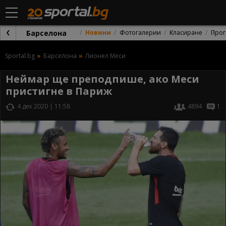
Барселона
Новини
Фотогалерии
Класиране
Прог
Sportal.bg
Барселона
Лионел Меси
Неймар ще преподпише, ако Меси
пристигне в Париж
4 дек 2020 | 11:58
4894
1