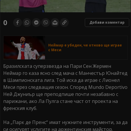
0
Добави коментар
Неймар е убеден, че отново ще играе
с Меси
Бразилската суперзвезда на Пари Сен Жермен
Неймар го каза ясно след мача с Манчестър Юнайтед
в Шампионската лига. Той иска да играе с Лионел
Меси през следващия сезон. Според Mundo Deportivo
Ней Джуниър ще преподпише почти незабавно с
парижани, ако Ла Пулга стане част от проекта на
френския клуб.
На „Парк де Пренс“ имат нужните инструменти, за да
си осигурят услугите на аржентинския майстор.