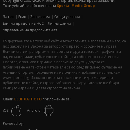
Copyright © 2007-2026 Агенция Спортал. Всички права запазени.
Този уебсайт е собственост на
Sportal Media Group
За нас
Екип
За рекламa
Общи условия
Етични правила на НСС
Лични данни
Управление на предпочитания
Съдържанието на този уеб сайт и технологиите, използвани в него, са
под закрила на Закона за авторското право и сродните му права.
Всички статии, репортажи, интервюта и други текстови, графични и
видео материали, публикувани в сайта, са собственост на Агенция
Спортал, освен ако изрично е посочено друго. Допуска се
публикуване на текстови материали само след писмено съгласие на
Агенция Спортал, посочване на източника и добавяне на линк към
www.sportal.bg. Използването на графични и видео материали,
публикувани в сайта, е строго забранено. Нарушителите ще бъдат
санкционирани с цялата строгост на закона.
Свали
БЕЗПЛАТНОТО
приложение за:
iOS
Android
Powered by: