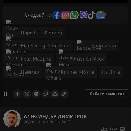
Следвай ни:
Пари Сен Жермен
Манчестър Юнайтед
Барселона
Реал Мадрид
Лионел Меси
Неймар
Килиан Мбапе
Ла Лига
0
Добави коментар
АЛЕКСАНДЪР ДИМИТРОВ
редактор - отдел "Футбол"
4894
1