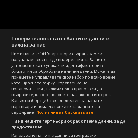
Поверителността на Вашите данни е
важна за нас
Ние и нашите
1019
партньори съхраняваме и
получаваме достъп до информация на Вашето
устройство, като уникални идентификатори в
бисквитки за обработка на лични данни. Можете да
приемете и управлявате своя избор по всяко време,
като щракнете върху „Управление на
предпочитания“, включително правото си да
възразите, като се позовете на законен интерес.
Вашият избор ще бъде оповестен на нашите
партньори и няма да повлияе на данните за
сърфиране.
Политика за бисквитките
Ние и нашите партньори обработваме данни, за да
предоставим:
Използване на точни данни за географско