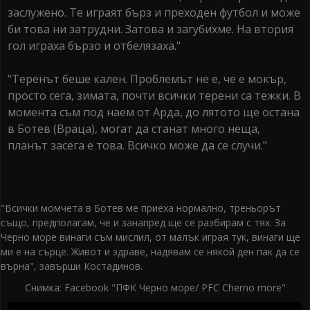
заслужено. Те играят бърз и преходен футбол и може
би това ни затрудни. Затова и загубихме. На втория
гол играха бързо и отбелязаха."
"Теренът беше кален. Проблемът не е, че е мокър,
просто сега, зимата, почти всички терени са тежки. В
момента съм под наем от Арда, до лятото ще остана
в Ботев (Враца), могат да станат много неща,
планът засега е това. Всичко може да се случи."
"Всички момчета в Ботев ме приеха нормално, треньорът
също, предполагам, че и занапред ще се разбирам с тях. За
Черно море винаги съм мислил, от малък играя тук, винаги ще
ми е на сърце. Живот и здраве, надявам се някой ден пак да се
върна", завърши Костадинов.
Снимка: Facebook "ПФК Черно море/ PFC Cherno more"