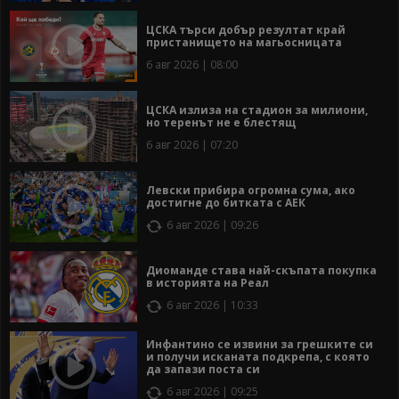
ЦСКА търси добър резултат край
пристанището на магьосницата
6 авг 2026 | 08:00
ЦСКА излиза на стадион за милиони,
но теренът не е блестящ
6 авг 2026 | 07:20
Левски прибира огромна сума, ако
достигне до битката с АЕК
6 авг 2026 | 09:26
Диоманде става най-скъпата покупка
в историята на Реал
6 авг 2026 | 10:33
Инфантино се извини за грешките си
и получи исканата подкрепа, с която
да запази поста си
6 авг 2026 | 09:25