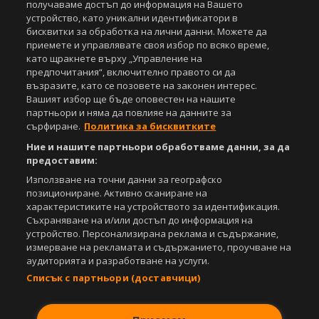
получаваме достъп до информация на Вашето
Управление на предпочитания
устройство, като уникални идентификатори в
бисквитки за обработка на лични данни. Можете да
Съдържанието на този уеб сайт и технологиите, използвани в него, са
приемете и управлявате своя избор по всяко време,
под закрила на Закона за авторското право и сродните му права.
като щракнете върху „Управление на
Всички статии, репортажи, интервюта и други текстови, графични и
видео материали, публикувани в сайта, са собственост на Агенция
предпочитания“, включително правото си да
Спортал, освен ако изрично е посочено друго. Допуска се
възразите, като се позовете на законен интерес.
публикуване на текстови материали само след писмено съгласие на
Вашият избор ще бъде оповестен на нашите
Агенция Спортал, посочване на източника и добавяне на линк към
партньори и няма да повлияе на данните за
www.sportal.bg. Използването на графични и видео материали,
сърфиране.
Политика за бисквитките
публикувани в сайта, е строго забранено. Нарушителите ще бъдат
Ние и нашите партньори обработваме данни, за да
санкционирани с цялата строгост на закона.
предоставим:
Свали
БЕЗПЛАТНОТО
приложение за:
Използване на точни данни за географско
позициониране. Активно сканиране на
iOS
Android
характеристиките на устройството за идентификация.
Съхраняване на и/или достъп до информация на
устройство. Персонализирана реклама и съдържание,
Powered by:
измерване на рекламата и съдържанието, проучване на
аудиторията и разработване на услуги.
Списък с партньори (доставчици)