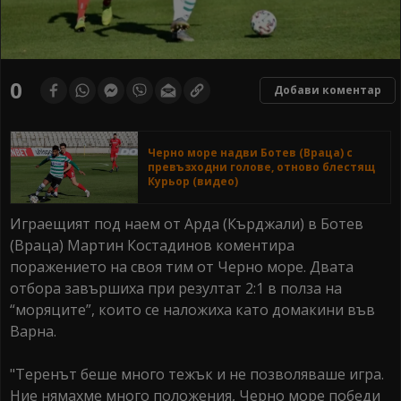
0
Добави коментар
Черно море надви Ботев (Враца) с
превъзходни голове, отново блестящ
Курьор (видео)
Играещият под наем от Арда (Кърджали) в Ботев
(Враца) Мартин Костадинов коментира
поражението на своя тим от Черно море. Двата
отбора завършиха при резултат 2:1 в полза на
“моряците”, които се наложиха като домакини във
Варна.
"Теренът беше много тежък и не позволяваше игра.
Ние нямахме много положения, Черно море победи