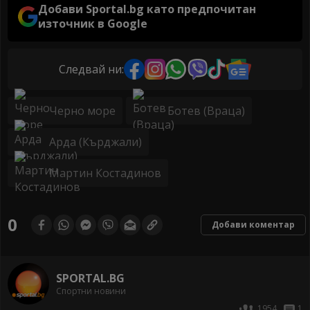
Добави Sportal.bg като предпочитан
източник в Google
Следвай ни:
Черно море
Ботев (Враца)
Арда (Кърджали)
Мартин Костадинов
0
Добави коментар
SPORTAL.BG
Спортни новини
1954
1