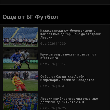
Още от БГ Футбол
Казахстански футболен експерт:
Кайрат има добър шанс да отстрани
Левски
6 авг 2026 | 10:39
Крумовград се похвали с играч от
efbet Лига
6 авг 2026 | 10:17
Отбор от Саудитска Арабия
изпревари Левски за нападател
6 авг 2026 | 09:43
Левски прибира огромна сума, ако
достигне до битката с АЕК
6 авг 2026 | 09:26