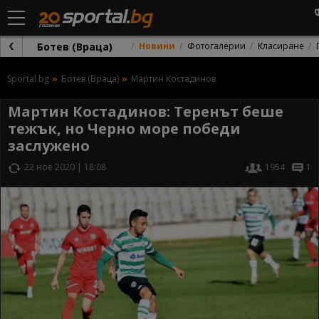
Ботев (Враца)
Новини
Фотогалерии
Класиране
Sportal.bg
Ботев (Враца)
Мартин Костадинов
Мартин Костадинов: Теренът беше
тежък, но Черно море победи
заслужено
22 ное 2020 | 18:08
1954
1