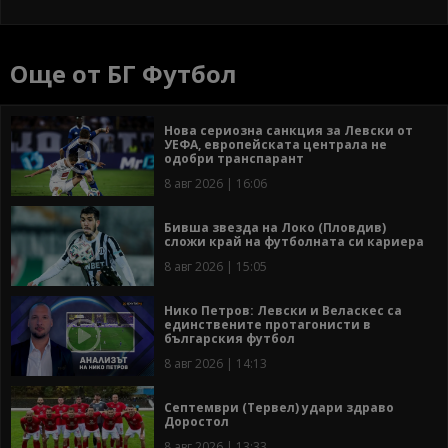
Още от БГ Футбол
Нова сериозна санкция за Левски от
УЕФА, европейската централа не
одобри транспарант
8 авг 2026 | 16:06
Бивша звезда на Локо (Пловдив)
сложи край на футболната си кариера
8 авг 2026 | 15:05
Нико Петров: Левски и Веласкес са
единствените протагонисти в
българския футбол
8 авг 2026 | 14:13
Септември (Тервел) удари здраво
Доростол
8 авг 2026 | 13:33