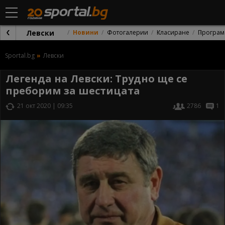
Левски
Новини
Фотогалерии
Класиране
Програм
Sportal.bg
Левски
Легенда на Левски: Трудно ще се
преборим за шестицата
21 окт 2020 | 09:35
2786
1