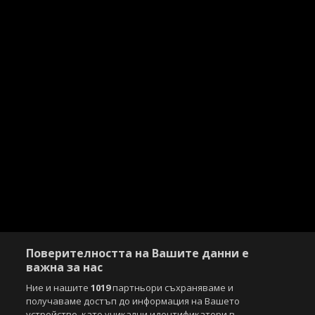
Поверителността на Вашите данни е
важна за нас
Ние и нашите
1019
партньори съхраняваме и
получаваме достъп до информация на Вашето
устройство, като уникални идентификатори в