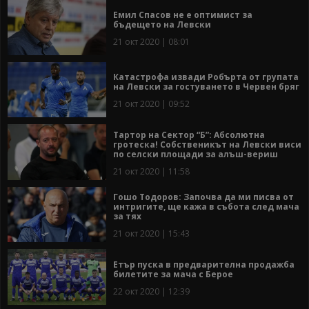
Емил Спасов не е оптимист за
бъдещето на Левски
21 окт 2020 | 08:01
Катастрофа извади Робърта от групата
на Левски за гостуването в Червен бряг
21 окт 2020 | 09:52
Тартор на Сектор “Б”: Абсолютна
гротеска! Собственикът на Левски виси
по селски площади за алъш-вериш
21 окт 2020 | 11:58
Гошо Тодоров: Започва да ми писва от
интригите, ще кажа в събота след мача
за тях
21 окт 2020 | 15:43
Етър пуска в предварителна продажба
билетите за мача с Берое
22 окт 2020 | 12:39