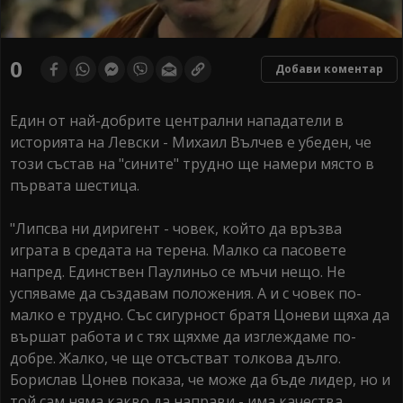
0
Добави коментар
Един от най-добрите централни нападатели в
историята на Левски - Михаил Вълчев е убеден, че
този състав на "сините" трудно ще намери място в
първата шестица.
"Липсва ни диригент - човек, който да връзва
играта в средата на терена. Малко са пасовете
напред. Единствен Паулиньо се мъчи нещо. Не
успяваме да създавам положения. А и с човек по-
малко е трудно. Със сигурност братя Цоневи щяха да
вършат работа и с тях щяхме да изглеждаме по-
добре. Жалко, че ще отсъстват толкова дълго.
Борислав Цонев показа, че може да бъде лидер, но и
той сам няма какво да направи - има качества,