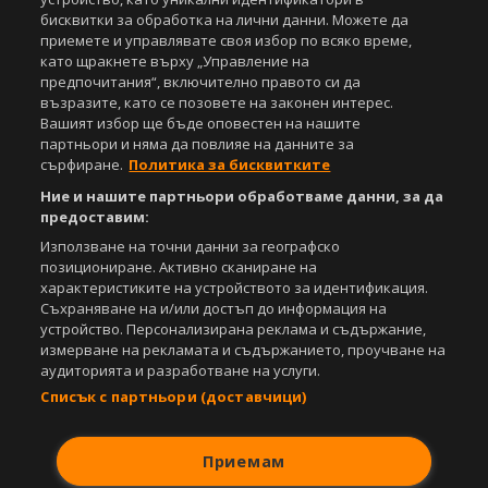
бисквитки за обработка на лични данни. Можете да
приемете и управлявате своя избор по всяко време,
като щракнете върху „Управление на
предпочитания“, включително правото си да
възразите, като се позовете на законен интерес.
Вашият избор ще бъде оповестен на нашите
партньори и няма да повлияе на данните за
сърфиране.
Политика за бисквитките
Ние и нашите партньори обработваме данни, за да
предоставим:
Използване на точни данни за географско
позициониране. Активно сканиране на
характеристиките на устройството за идентификация.
Съхраняване на и/или достъп до информация на
устройство. Персонализирана реклама и съдържание,
измерване на рекламата и съдържанието, проучване на
аудиторията и разработване на услуги.
Списък с партньори (доставчици)
Приемам