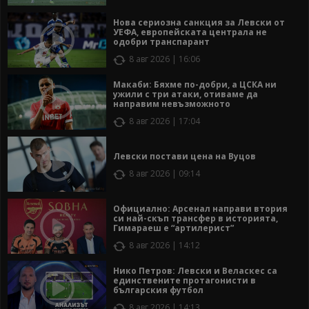
Нова сериозна санкция за Левски от
УЕФА, европейската централа не
одобри транспарант
8 авг 2026 | 16:06
Макаби: Бяхме по-добри, а ЦСКА ни
ужили с три атаки, отиваме да
направим невъзможното
8 авг 2026 | 17:04
Левски постави цена на Вуцов
8 авг 2026 | 09:14
Официално: Арсенал направи втория
си най-скъп трансфер в историята,
Гимараеш е “артилерист”
8 авг 2026 | 14:12
Нико Петров: Левски и Веласкес са
единствените протагонисти в
българския футбол
8 авг 2026 | 14:13