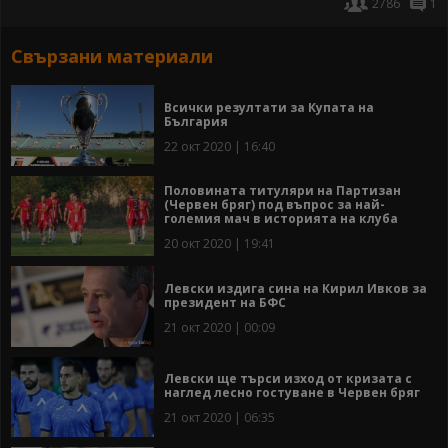
2786
1
Свързани материали
Всички резултати за Купата на
България
22 окт 2020 | 16:40
Половината титуляри на Партизан
(Червен бряг) под въпрос за най-
големия мач в историята на клуба
20 окт 2020 | 19:41
Левски издига сина на Кирил Ивков за
президент на БФС
21 окт 2020 | 00:09
Левски ще търси изход от кризата с
наглед лесно гостуване в Червен бряг
21 окт 2020 | 06:35