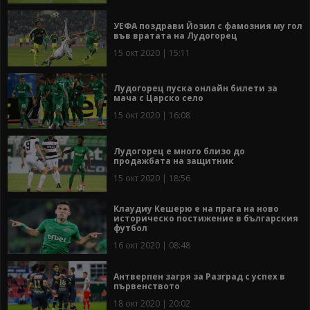
УЕФА поздрави Йозил с фамозния му гол
във вратата на Лудогорец
15 окт 2020 | 15:11
Лудогорец пуска онлайн билети за
мача с Царско село
15 окт 2020 | 16:08
Лудогорец е много близо до
продажбата на защитник
15 окт 2020 | 18:56
Клаудиу Кешерю е на прага на ново
историческо постижение в българския
футбол
16 окт 2020 | 08:48
Антверпен загря за Разград с успех в
първенството
18 окт 2020 | 20:02