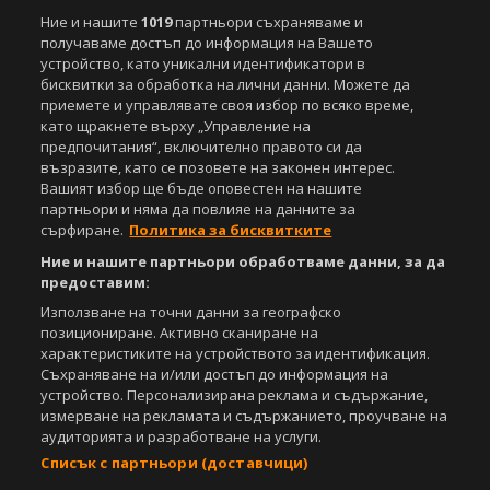
Етични правила на НСС
Лични данни
Ние и нашите
1019
партньори съхраняваме и
Управление на предпочитания
получаваме достъп до информация на Вашето
устройство, като уникални идентификатори в
Съдържанието на този уеб сайт и технологиите, използвани в него, са
бисквитки за обработка на лични данни. Можете да
под закрила на Закона за авторското право и сродните му права.
приемете и управлявате своя избор по всяко време,
Всички статии, репортажи, интервюта и други текстови, графични и
като щракнете върху „Управление на
видео материали, публикувани в сайта, са собственост на Агенция
предпочитания“, включително правото си да
Спортал, освен ако изрично е посочено друго. Допуска се
възразите, като се позовете на законен интерес.
публикуване на текстови материали само след писмено съгласие на
Вашият избор ще бъде оповестен на нашите
Агенция Спортал, посочване на източника и добавяне на линк към
партньори и няма да повлияе на данните за
www.sportal.bg. Използването на графични и видео материали,
сърфиране.
Политика за бисквитките
публикувани в сайта, е строго забранено. Нарушителите ще бъдат
санкционирани с цялата строгост на закона.
Ние и нашите партньори обработваме данни, за да
предоставим:
Свали
БЕЗПЛАТНОТО
приложение за:
Използване на точни данни за географско
позициониране. Активно сканиране на
iOS
Android
характеристиките на устройството за идентификация.
Съхраняване на и/или достъп до информация на
Powered by:
устройство. Персонализирана реклама и съдържание,
измерване на рекламата и съдържанието, проучване на
аудиторията и разработване на услуги.
Списък с партньори (доставчици)