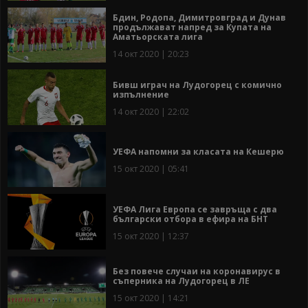
Бдин, Родопа, Димитровград и Дунав
продължават напред за Купата на
Аматьорската лига
14 окт 2020 | 20:23
Бивш играч на Лудогорец с комично
изпълнение
14 окт 2020 | 22:02
УЕФА напомни за класата на Кешерю
15 окт 2020 | 05:41
УЕФА Лига Европа се завръща с два
български отбора в ефира на БНТ
15 окт 2020 | 12:37
Без повече случаи на коронавирус в
съперника на Лудогорец в ЛЕ
15 окт 2020 | 14:21