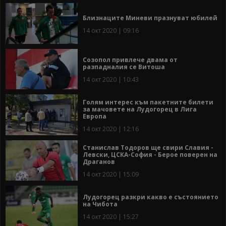
Близнаците Миневи празнуват юбилей
14 окт 2020 | 09:16
Созопол привлече двама от
разпадналия се Витоша
14 окт 2020 | 10:43
Голям интерес към пакетните билети
за мачовете на Лудогорец в Лига
Европа
14 окт 2020 | 12:16
Станислав Тодоров ще свири Славия -
Левски, ЦСКА-София - Берое поверен на
Драганов
14 окт 2020 | 15:09
Лудогорец разкри какво е състоянието
на Чибота
14 окт 2020 | 15:27