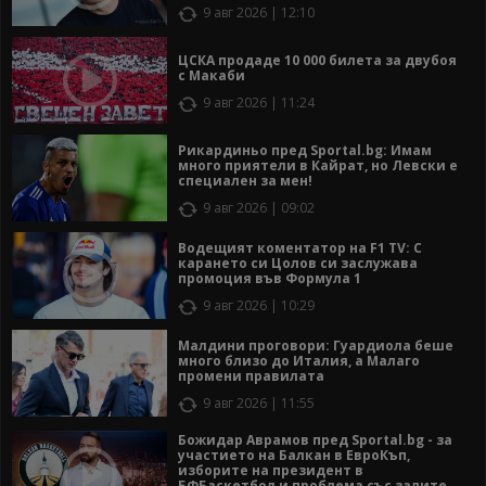
9 авг 2026 | 12:10
ЦСКА продаде 10 000 билета за двубоя
с Макаби
9 авг 2026 | 11:24
Рикардиньо пред Sportal.bg: Имам
много приятели в Кайрат, но Левски е
специален за мен!
9 авг 2026 | 09:02
Водещият коментатор на F1 TV: С
карането си Цолов си заслужава
промоция във Формула 1
9 авг 2026 | 10:29
Малдини проговори: Гуардиола беше
много близо до Италия, а Малаго
промени правилата
9 авг 2026 | 11:55
Божидар Аврамов пред Sportal.bg - за
участието на Балкан в ЕвроКъп,
изборите на президент в
БФБаскетбол и проблема със залите