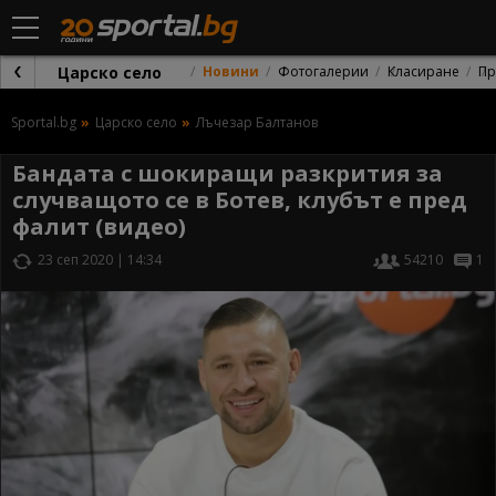
Царско село
Новини
Фотогалерии
Класиране
Пр
Sportal.bg
Царско село
Лъчезар Балтанов
Бандата с шокиращи разкрития за
случващото се в Ботев, клубът е пред
фалит (видео)
23 сеп 2020 | 14:34
54210
1