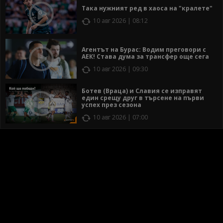
Така нужният ред в хаоса на "кралете"
10 авг 2026 | 08:12
Агентът на Бурас: Водим преговори с
АЕК! Става дума за трансфер още сега
10 авг 2026 | 09:30
Ботев (Враца) и Славия се изправят
един срещу друг в търсене на първи
успех през сезона
10 авг 2026 | 07:00