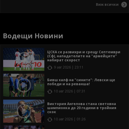
Виж всички
Водещи Новини
ЦСКА се развихри и срещу Септември
(Сф), нападателите на "армейците"
набират скорост
9 авг 2026 | 23:11
Бивш халф на "сините": Левски ще
победи и на реванша!
10 авг 2026 | 07:31
Виктория Ангелова стана световна
шампионка до 20 години в тройния
скок
10 авг 2026 | 01:26