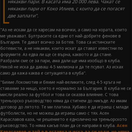
някакви пари. В касата има 20 000 лева. Чакат се
някакви пари от Коко Илиев, с които да се погасят
две заплати".
"Аз не искам да се харесам на всички, а само на хората, които
ме уважават. Бултрасите са едни от най-добрите фенове в
България. Те дават всичко за Ботев. Това са истинските
ботевисти, а не някакви, които искат да стават известни по
форумите. Аз едва ли ще се върна, каквото и да стане.
Разбрали сме се за пари, ама дали ще има изобщо в клуба.
Никой не иска да даваш 4-5 милиона и да те псуват. Аз исках
само да кажа каква е ситуацията в клуба".
"Бихме Локомотив и бяхме най-великите, след 4-5 кръга не
ставахме за нищо, което е нормално за България. В клуба не се
мисли реално за футбол и това си оказва влияние. С това
треньорско ръководство няма да стигнем до никъде. Аз имам
договор до лятото. Те ми платиха. Хубаво е да играеш с млади
футболисти, но не можеш да играеш само с тях. Асен
Караславов каза, че решението е еднолично на треньорското
ръководство. То няма какъв план да се направи в клуба.
Асен
Караславов и той е в оставка и иска да си ходи, но няма