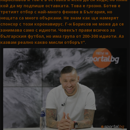
кой да му подпише оставката. Това е грозно. Ботев е
третият отбор с най-много фенове в България, но
нещата са много объркани. Не знам как ще намерят
спонсор с този коронавирус. Г-н Борисов не може да се
занимава само с идиоти. Човекът прави всичко за
българския футбол, но има група от 200-300 идиоти. Аз
казвам реално какво мисли отборът"
.