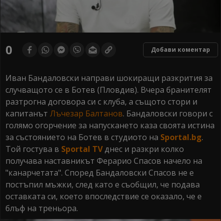
0
Добави коментар
Иван Бандаловски направи шокиращи разкрития за
случващото се в Ботев (Пловдив). Вчера бранителят
разтрогна договора си с клуба, а същото стори и
капитанът
Лъчезар Балтанов
. Бандаловски говори с
голямо огорчение за напускането каза своята истина
за състоянието на Ботев в студиото на
Sportal.bg
.
Той гостува в
Sportal TV
днес и разкри колко
получава наставникът Ферарио Спасов начело на
"канарчетата". Според Бандаловски Спасов не е
постъпил мъжки, след като е съобщил, че подава
оставката си, което впоследствие се оказало, че е
блъф на треньора.