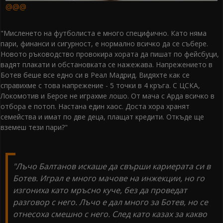
@@@
"Мисленето на футболиста е много специфично. Като няма
пари, финанси и сигурност, е нормално всичко да се събере.
Новото ръководство провокира хората да пишат по фейсбуци,
вадят плакати и обстановката се нажежава. Напрежението в
Ботев беше все едно си в Реал Мадрид. Видяхте как се
справихме с това напрежение - 5 точки в 4 кръга. С ЦСКА,
Локомотив и Берое не играхме лошо. От мача с Арда всичко в
отбора е потоп. Настана един хаос. Доста хора хранят
семейства и имат по две деца, плащат кредити. Откъде ще
вземеш тези пари?"
"Лъчо Балтанов искаше да свърши кариерата си в
Ботев. Играл е много мачове на инжекции, но го
изгониха като мръсно куче, без да проведат
разговор с него. Лъчо е дал много за Ботев, но се
отнесоха смешно с него. След като казах за какво