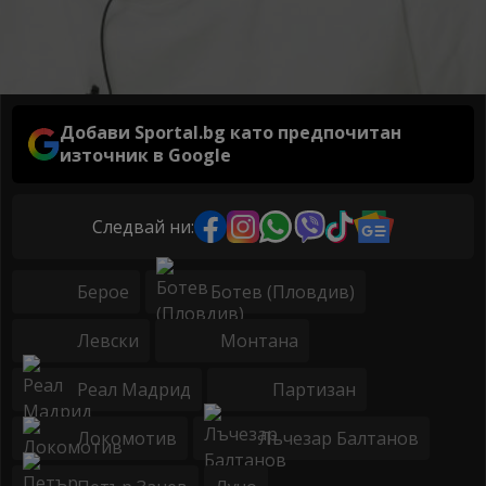
Добави Sportal.bg като предпочитан
източник в Google
Следвай ни:
Берое
Ботев (Пловдив)
Левски
Монтана
Реал Мадрид
Партизан
Локомотив
Лъчезар Балтанов