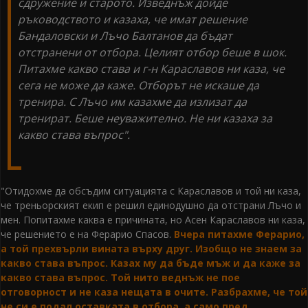
сдружение и старото. Изведнъж дойде
ръководството и казаха, че имат решение
Бандаловски и Лъчо Балтанов да бъдат
отстранени от отбора. Целият отбор беше в шок.
Питахме какво става и г-н Караславов ни каза, че
сега не може да каже. Отборът не искаше да
тренира. С Лъчо им казахме да излизат да
тренират. Беше неуважително. Не ни казаха за
какво става въпрос".
"Отидохме да обсъдим ситуацията с Караславов и той ни каза,
че треньорският екип е решил единодушно да отстрани Лъчо и
мен. Попитахме каква е причината, но Асен Караславов ни каза,
че решението е на Ферарио Спасов.
Вчера питахме Ферарио,
а той прехвърли вината върху друг. Изобщо не знаем за
какво става въпрос. Казах му да бъде мъж и да каже за
какво става въпрос. Той нито веднъж не пое
отговорност и не каза нещата в очите. Разбрахме, че той
не си е подал оставката в отбора, а само пред