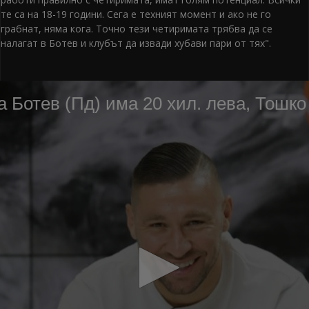
те са на 18-19 години. Сега е техният момент и ако не го
грабнат, няма кога. Точно тези четиримата трябва да се
налагат в Ботев и клубът да извади хубави пари от тях".