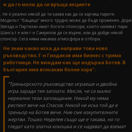
и да го моли да си връща акциите
. Не е реално някой да ти казва как да си харчиш парите.
Моделът "бащица" много трудно може да бъде променен. Дори
Звезда и Партизан имат богати спонсори, които наливат пари.
Шансът е или г-н Самуилов да се върне, или да дойде някой
спонсор. Сега няма никаква атмосфера в отбора.
Не знам какво иска да направи това ново
ръководство. Г-н Гиздаков има бизнес с трима
работници. Не виждам как ще издържа Ботев. В
България има всякакви болни хора".
"Треньорското ръководство играеше и двойна
игра заради тея заплати. Мисля, че са малко
нереални тези заплащания. Никой му няма
респект вече на Спасов. Никой не иска той да е
треньор на Ботев вече. Ние сме изкупителните
жертви. Тошко Неделев също ще е такава, но го
гледат като златна кокошка и се надяват да вземат