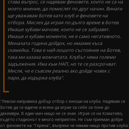
става въпрос, се надявам феновете, които не са на
моето мнение, да помислят по друг начин. Винаги
ще уважавам Ботев като клуб и феновете на
отбора. Мислех да играя по-дълго време в Ботев.
Имаше хубави мачове, които не се забравят.
Имаше и хубави моменти, не е само негативното.
Миналата година дойдох, но имахме къса
скамейка. Това е най-лошото състояние на Ботев,
така ми казаха момчетата. Клубът няма големи
задължения. Има към НАП, но те се разсрочват.
Мисля, че е съвсем реално ако дойде човек с
пари, да издържа клуба".
"Левски направиха добър отбор с юноши на клуба. Надявам се
Ботев да се вдигне и всеки да играе за себе си поне до
декември. В един мач нищо не се знае. Играе се на Коматево,
където стадионът е много неприятен. Не съм приеман добре
от феновете на "Герена", въпреки че нямам нищо против клуба.