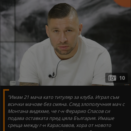
10
"Имам 21 мача като титуляр за клуба. Играл съм
всички мачове без смяна. След злополучния мач с
Монтана видяхме, че г-н Ферарио Спасов си
подава оставката пред цяла България. Имаше
среща между г-н Караславов, хора от новото