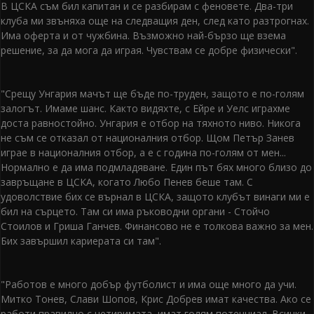
В ЦСКА съм бил капитан и се разбирам с феновете. Два-три
клуба ми звъняха още на следващия ден, след като разтрогнах.
Има оферта и от чужбина. Възможно най-бързо ще взема
решение, за да мога да играя. Чувствам се добре физически".
"Срещу Унгария мачът ще бъде по-труден, защото е по-голям
залогът. Имаме шанс. Както видяхте, с Ейре и Уелс играхме
доста равностойно. Унгария е отбор на тяхното ниво. Никога
не съм се отказал от националния отбор. Щом Петър Занев
играе в националния отбор, а е с година по-голям от мен...
Нормално е да има подмладяване. Един път бях много близо до
завръщане в ЦСКА, когато Любо Пенев беше там. С
удоволствие бих се върнал в ЦСКА, защото клубът винаги ми е
бил на сърцето. Там си има ръководни органи - Стойчо
Стоилов и Гриша Ганчев. Финансово не е толкова важно за мен.
Бих завършил кариерата си там".
"Работов е много добър футболист и има още много да учи.
Митко Тонев, Слави Шопов, Крис Добрев имат качества. Ако се
работи правилно с четиримата, имат голям потенциал. Всички