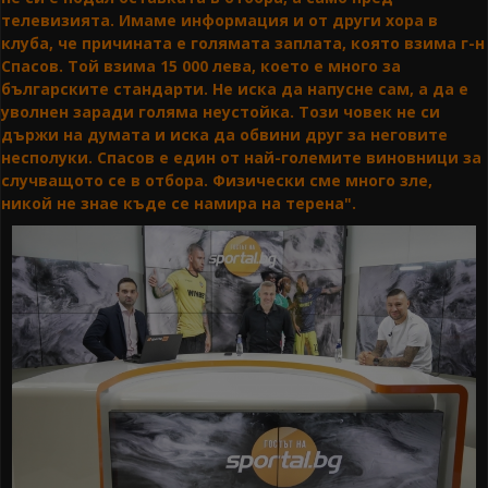
телевизията. Имаме информация и от други хора в
клуба, че причината е голямата заплата, която взима г-н
Спасов. Той взима 15 000 лева, което е много за
българските стандарти. Не иска да напусне сам, а да е
уволнен заради голяма неустойка. Този човек не си
държи на думата и иска да обвини друг за неговите
несполуки. Спасов е един от най-големите виновници за
случващото се в отбора. Физически сме много зле,
никой не знае къде се намира на терена".