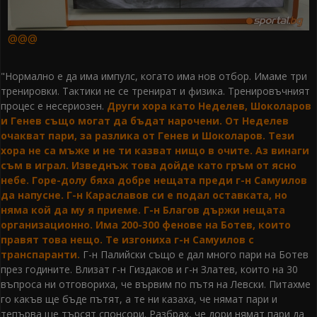
@@@
"Нормално е да има импулс, когато има нов отбор. Имаме три
тренировки. Тактики не се тренират и физика. Тренировъчният
процес е несериозен.
Други хора като Неделев, Шоколаров
и Генев също могат да бъдат нарочени. От Неделев
очакват пари, за разлика от Генев и Шоколаров. Тези
хора не са мъже и не ти казват нищо в очите. Аз винаги
съм в играл. Изведнъж това дойде като гръм от ясно
небе. Горе-долу бяха добре нещата преди г-н Самуилов
да напусне. Г-н Караславов си е подал оставката, но
няма кой да му я приеме. Г-н Благов държи нещата
организационно. Има 200-300 фенове на Ботев, които
правят това нещо. Те изгониха г-н Самуилов с
транспаранти.
Г-н Палийски също е дал много пари на Ботев
през годините. Влизат г-н Гиздаков и г-н Златев, които на 30
въпроса ни отговориха, че вървим по пътя на Левски. Питахме
го какъв ще бъде пътят, а те ни казаха, че нямат пари и
тепърва ще търсят спонсори. Разбрах, че дори нямат пари да