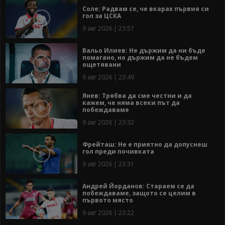
Соле: Радвам се, че вкарах първия си
гол за ЦСКА
9 авг 2026 | 23:57
Вальо Илиев: Не държим да ни бъде
помагано, но държим да не бъдем
ощетявани
9 авг 2026 | 23:49
Янев: Трябва да сме честни и да
кажем, че няма всеки път да
побеждаваме
9 авг 2026 | 23:32
Фрейташ: Не е приятно да допуснеш
гол преди почивката
9 авг 2026 | 23:31
Андрей Йорданов: Стараем се да
побеждаваме, защото се целим в
първото място
9 авг 2026 | 23:22