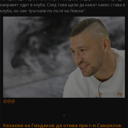
направят одит в клуба. След това щели да кажат какво става в
клуба, но сме тръгнали по пътя на Левски".
@@@
"
Казахме на Гиздаков да отива при г-н Самуилов