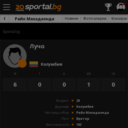
Райо Махадаонда
Новини
Фотогалерии
Класиран
Sportal.bg
Лучо
Колумбия
М
Г
А
ЖК
ЧК
6
0
0
1
0
Възраст
28
Държава
Колумбия
Настоящ отбор
Райо Махадаонда
Пост
Вратар
Височина (cm)
183