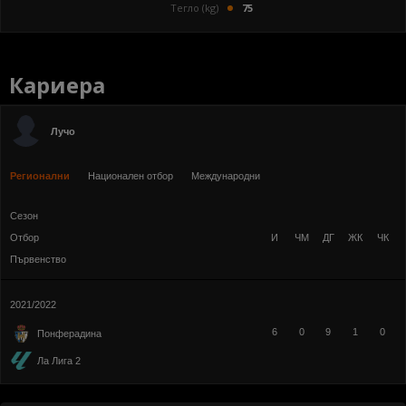
Тегло (kg)
75
Кариера
Лучо
Регионални
Национален отбор
Международни
Сезон
Отбор
И
ЧМ
ДГ
ЖК
ЧК
Първенство
2021/2022
6
0
9
1
0
Понферадина
Ла Лига 2