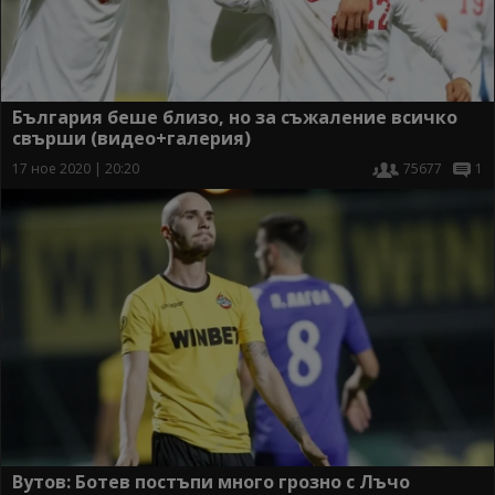
България беше близо, но за съжаление всичко
свърши (видео+галерия)
17 ное 2020 | 20:20
75677
1
Вутов: Ботев постъпи много грозно с Лъчо