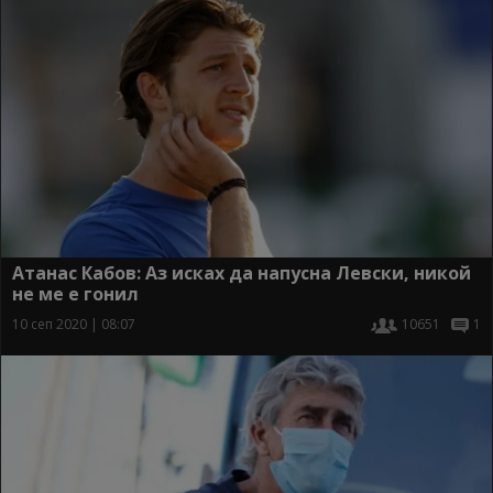
Атанас Кабов: Аз исках да напусна Левски, никой
не ме е гонил
10 сеп 2020 | 08:07
10651
1