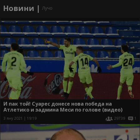
Новини |
Лучо
И пак той! Суарес донесе нова победа на
Атлетико и задмина Меси по голове (видео)
3 яну 2021 | 19:19
29739
1