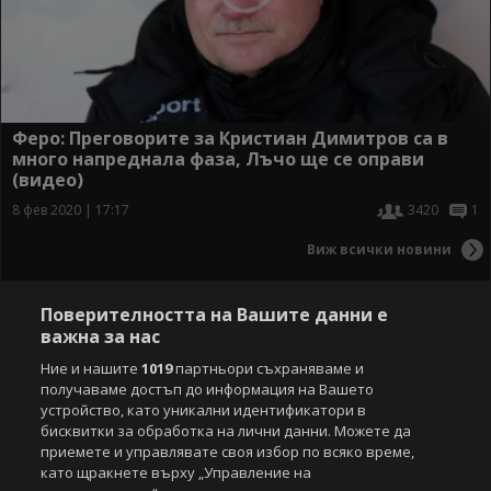
Феро: Преговорите за Кристиан Димитров са в
много напреднала фаза, Лъчо ще се оправи
(видео)
8 фев 2020 | 17:17
3420
1
Виж всички новини
Поверителността на Вашите данни е
важна за нас
Ние и нашите
1019
партньори съхраняваме и
получаваме достъп до информация на Вашето
устройство, като уникални идентификатори в
бисквитки за обработка на лични данни. Можете да
приемете и управлявате своя избор по всяко време,
като щракнете върху „Управление на