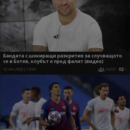
Бандата с шокиращи разкрития за случващото
се в Ботев, клубът е пред фалит (видео)
23 сеп 2020 | 14:34
54207
1