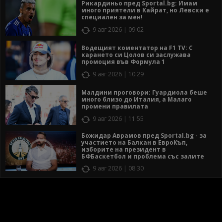
Рикардиньо пред Sportal.bg: Имам
много приятели в Кайрат, но Левски е
специален за мен!
9 авг 2026 | 09:02
Водещият коментатор на F1 TV: С
карането си Цолов си заслужава
промоция във Формула 1
9 авг 2026 | 10:29
Малдини проговори: Гуардиола беше
много близо до Италия, а Малаго
промени правилата
9 авг 2026 | 11:55
Божидар Аврамов пред Sportal.bg - за
участието на Балкан в ЕвроКъп,
изборите на президент в
БФБаскетбол и проблема със залите
9 авг 2026 | 08:30