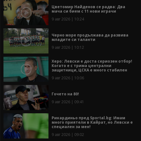
Цветомир Найденов се радва: Два
мача си бием с 11 нови играчи
9 авг 2026 | 10:24
Черно море продължава да развива
младите си таланти
9 авг 2026 | 10:12
Херо: Левски е доста сериозен отбор!
Когато е с трима централни
защитници, ЦСКА е много стабилен
9 авг 2026 | 10:06
Гочето на 80!
9 авг 2026 | 09:41
Рикардиньо пред Sportal.bg: Имам
много приятели в Кайрат, но Левски е
специален за мен!
9 авг 2026 | 09:02