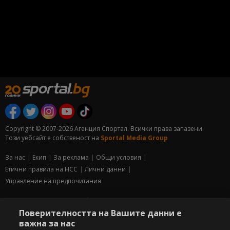
Copyright © 2007-2026 Агенция Спортал. Всички права запазени.
Този уебсайт е собственост на
Sportal Media Group
За нас
Екип
За рекламa
Общи условия
Етични правила на НСС
Лични данни
Управление на предпочитания
Съдържанието на този уеб сайт и технологиите, използвани в него, са
под закрила на Закона за авторското право и сродните му права.
Поверителността на Вашите данни е
Всички статии, репортажи, интервюта и други текстови, графични и
важна за нас
видео материали, публикувани в сайта, са собственост на Агенция