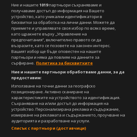
Спортал, освен ако изрично е посочено друго. Допуска се
Ние и нашите
1019
партньори съхраняваме и
публикуване на текстови материали само след писмено съгласие на
получаваме достъп до информация на Вашето
Агенция Спортал, посочване на източника и добавяне на линк към
устройство, като уникални идентификатори в
www.sportal.bg. Използването на графични и видео материали,
бисквитки за обработка на лични данни. Можете да
публикувани в сайта, е строго забранено. Нарушителите ще бъдат
приемете и управлявате своя избор по всяко време,
санкционирани с цялата строгост на закона.
като щракнете върху „Управление на
предпочитания“, включително правото си да
Свали
БЕЗПЛАТНОТО
приложение за:
възразите, като се позовете на законен интерес.
Вашият избор ще бъде оповестен на нашите
iOS
Android
партньори и няма да повлияе на данните за
сърфиране.
Политика за бисквитките
Powered by:
Ние и нашите партньори обработваме данни, за да
предоставим:
Използване на точни данни за географско
позициониране. Активно сканиране на
характеристиките на устройството за идентификация.
Съхраняване на и/или достъп до информация на
устройство. Персонализирана реклама и съдържание,
измерване на рекламата и съдържанието, проучване на
аудиторията и разработване на услуги.
Списък с партньори (доставчици)