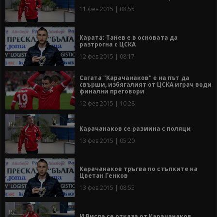
11 фев 2015 | 08:55
Карата: Танев е в основата да
разтрогна с ЦСКА
12 фев 2015 | 08:17
Сагата "Карачанаков" е на път да
свърши, избягалият от ЦСКА играч води
финални преговори
12 фев 2015 | 10:28
Карачанаков се размина с поляци
13 фев 2015 | 05:20
Карачанаков тръгва по стъпките на
Цветан Генков
13 фев 2015 | 08:55
И Висла се отказа от Карачанаков