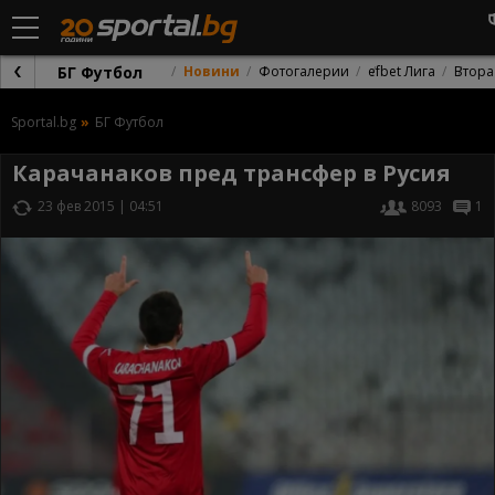
БГ Футбол
Новини
Фотогалерии
efbet Лига
Втора
Sportal.bg
БГ Футбол
Карачанаков пред трансфер в Русия
23 фев 2015 | 04:51
8093
1