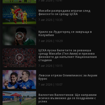
7 авг 2026 | 10:41
Макаби разпродава играчи след
фиаското си срещу ЦСКА
7 авг 2026 | 10:35
Крило на Лудогорец се завръща в
Колумбия
7 авг 2026 | 10:29
ЦСКА пусна билетите за реванша
срещу Макаби (Тел Авив) и призова
феновете да напълнят Националния
стадион
7 авг 2026 | 10:15
Левски отряза Олимпиакос за Акрам
Бурас
7 авг 2026 | 10:07
Валентин Валентинов: Ще направим
всичко възможно да се поздравим с
успех