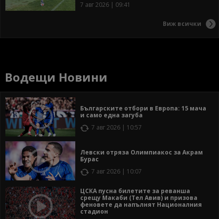
7 авг 2026 | 09:41
Виж всички
Водещи Новини
Българските отбори в Европа: 15 мача
и само една загуба
7 авг 2026 | 10:57
Левски отряза Олимпиакос за Акрам
Бурас
7 авг 2026 | 10:07
ЦСКА пусна билетите за реванша
срещу Макаби (Тел Авив) и призова
феновете да напълнят Националния
стадион