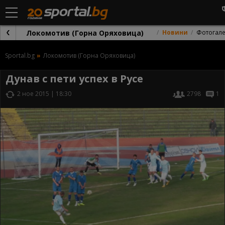
Локомотив (Горна Оряховица)
Новини
Фотогал
Sportal.bg
Локомотив (Горна Оряховица)
Дунав с пети успех в Русе
2 ное 2015 | 18:30
2798
1