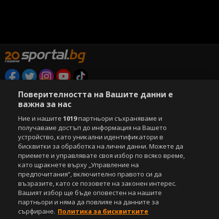
Copyright © 2007-2026 Агенция Спортал. Всички права запазени.
Поверителността на Вашите данни е
Този уебсайт е собственост на
Sportal Media Group
важна за нас
Ние и нашите
1019
партньори съхраняваме и
За нас
Екип
За рекламa
Общи условия
получаваме достъп до информация на Вашето
Етични правила на НСС
Лични данни
устройство, като уникални идентификатори в
Управление на предпочитания
бисквитки за обработка на лични данни. Можете да
приемете и управлявате своя избор по всяко време,
Съдържанието на този уеб сайт и технологиите, използвани в него, са
като щракнете върху „Управление на
под закрила на Закона за авторското право и сродните му права.
предпочитания“, включително правото си да
Всички статии, репортажи, интервюта и други текстови, графични и
възразите, като се позовете на законен интерес.
видео материали, публикувани в сайта, са собственост на Агенция
Вашият избор ще бъде оповестен на нашите
Спортал, освен ако изрично е посочено друго. Допуска се
партньори и няма да повлияе на данните за
публикуване на текстови материали само след писмено съгласие на
сърфиране.
Политика за бисквитките
Агенция Спортал, посочване на източника и добавяне на линк към