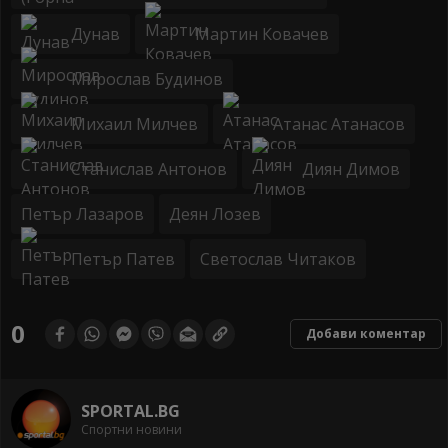
Дунав
Мартин Ковачев
Мирослав Будинов
Михаил Милчев
Атанас Атанасов
Станислав Антонов
Диян Димов
Петър Лазаров
Деян Лозев
Петър Патев
Светослав Читаков
0
Добави коментар
SPORTAL.BG
Спортни новини