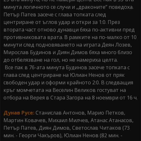
минута логичното се случи и „драконите“ поведоха.
Петър Патев засече с глава топката след
центриране от ъглов удар и откри за 1:0. През
втората част отново дунавци бяха по-активни пред
противниковата врата. В рамките на по-малко от 10
минути след подновяването на играта Деян Лозев,
Мирослав Будинов и Диян Димов бяха много близо
до отбелязване на гол, но не намериха целта.
Все пак в 76-ата минута Будинов засече топката с
глава след центриране на Юлиан Ненов от пряк
свободен удар и оформи крайното 2:0. В следващия
кръг момчетата на Веселин Великов гостуват на
отбора на Верея в Стара Загора на 8 ноември от 16 ч.
Дунав Русе:
Станислав Антонов, Марио Петков,
Мартин Ковачев, Михаил Милчев, Атанас Атанасов,
Петър Патев, Диян Димов, Светослав Читаков (73
мин. - Георги Чакъров), Юлиан Ненов (82 мин. -