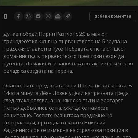
0
Добави коментар
Дунав победи Пирин Разглог с 2:0 в мач от
тринадесетия кръг на първенството на Б група на
Градския стадион в Русе. Победата е пета от шест
домакинства в първенството през този сезон да
русенци. Домакините започнаха по-активно и бързо
овладяха средата на терена.
Опасностите пред вратата на Пирин не закъсняха. В
14-ата минута Деян Лозев уцели напречната греда
след атака отляво, а на няколко пъти и вратарят
Петър Дебърлиев се наложи да се намесва
решително. Гостите разчитаха предимно на
контраатаки, при една от които Николай
Хаджиниколов се измъкна на стрелкова позиция в
25-ата минута, но не намери целта. Все пак в 35-ата