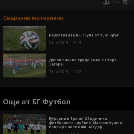
2798
1
Свързани материали
Резултатите в Б група от 13-и кръг
2 ное 2015 | 16:45
Дунав очаква труден мач в Стара
Загора
7 ное 2015 | 14:38
Още от БГ Футбол
Еуфория в Троян! Обединиха
футболните клубове, Мартин Кушев
повежда новия ФК Чавдар