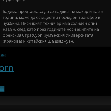
Бадема продължава да се надява, че макар и на 35
години, може да осъществи последен трансфер в
чужбина. Нисичкият техничар има солиден опит
навън, след като през годините носи екипите на
френския Страсбург, румънския Университатя
(Крайова) и китайския Шъдзяджуан.