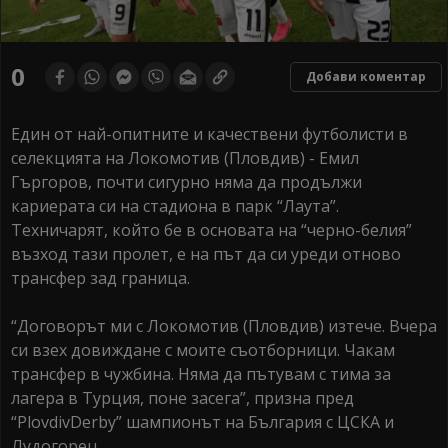
0
Добави коментар
Един от най-опитните и качествени футболисти в
селекцията на Локомотив (Пловдив) - Емил
Гъргоров, почти сигурно няма да продължи
кариерата си на стадиона в парк “Лаута”.
Техничарят, който бе в основата на “черно-белия”
възход тази пролет, е на път да си уреди отново
трансфер зад граница.
“Договорът ми с Локомотив (Пловдив) изтече. Вчера
си взех довиждане с моите съотборници. Чакам
трансфер в чужбина. Няма да пътувам с тима за
лагера в Турция, поне засега”, призна пред
“PlovdivDerby” шампионът на България с ЦСКА и
Лудогорец.