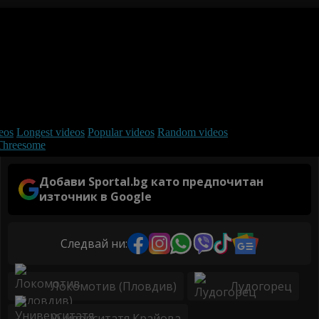
Добави Sportal.bg като предпочитан
източник в Google
Следвай ни:
Локомотив (Пловдив)
Лудогорец
Университатя Крайова