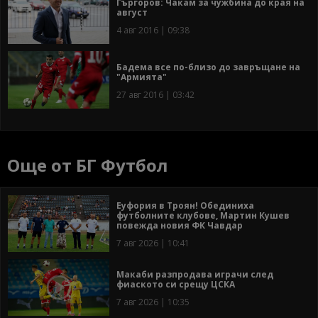
Гъргоров: Чакам за чужбина до края на
август
4 авг 2016 | 09:38
Бадема все по-близо до завръщане на
"Армията"
27 авг 2016 | 03:42
Още от БГ Футбол
Еуфория в Троян! Обединиха
футболните клубове, Мартин Кушев
повежда новия ФК Чавдар
7 авг 2026 | 10:41
Макаби разпродава играчи след
фиаското си срещу ЦСКА
7 авг 2026 | 10:35