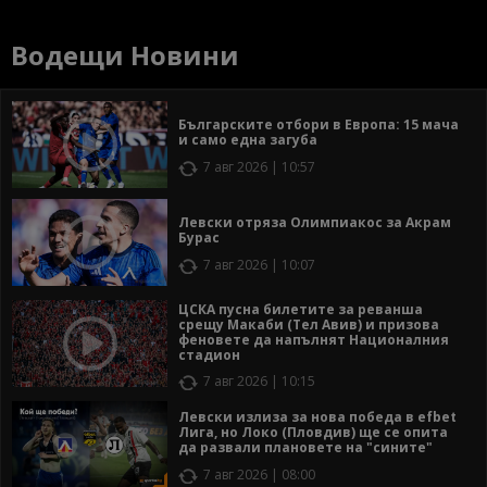
Водещи Новини
Българските отбори в Европа: 15 мача
и само една загуба
7 авг 2026 | 10:57
Левски отряза Олимпиакос за Акрам
Бурас
7 авг 2026 | 10:07
ЦСКА пусна билетите за реванша
срещу Макаби (Тел Авив) и призова
феновете да напълнят Националния
стадион
7 авг 2026 | 10:15
Левски излиза за нова победа в efbet
Лига, но Локо (Пловдив) ще се опита
да развали плановете на "сините"
7 авг 2026 | 08:00