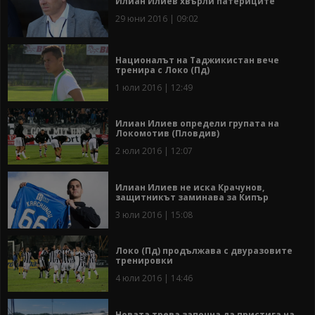
Илиан Илиев хвърли патериците
29 юни 2016 | 09:02
Националът на Таджикистан вече
тренира с Локо (Пд)
1 юли 2016 | 12:49
Илиан Илиев определи групата на
Локомотив (Пловдив)
2 юли 2016 | 12:07
Илиан Илиев не иска Крачунов,
защитникът заминава за Кипър
3 юли 2016 | 15:08
Локо (Пд) продължава с двуразовите
тренировки
4 юли 2016 | 14:46
Новата трева започна да пристига на