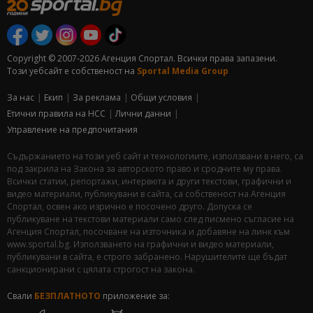
Copyright © 2007-2026 Агенция Спортал. Всички права запазени.
Този уебсайт е собственост на
Sportal Media Group
За нас
Екип
За рекламa
Общи условия
Етични правила на НСС
Лични данни
Управление на предпочитания
Съдържанието на този уеб сайт и технологиите, използвани в него, са
под закрила на Закона за авторското право и сродните му права.
Всички статии, репортажи, интервюта и други текстови, графични и
видео материали, публикувани в сайта, са собственост на Агенция
Спортал, освен ако изрично е посочено друго. Допуска се
публикуване на текстови материали само след писмено съгласие на
Агенция Спортал, посочване на източника и добавяне на линк към
www.sportal.bg. Използването на графични и видео материали,
публикувани в сайта, е строго забранено. Нарушителите ще бъдат
санкционирани с цялата строгост на закона.
Свали
БЕЗПЛАТНОТО
приложение за: