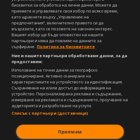
бисквитки за обработка на лични данни. Можете да
приемете и управлявате своя избор по всяко време,
като щракнете върху „Управление на
предпочитания“, включително правото си да
възразите, като се позовете на законен интерес.
Вашият избор ще бъде оповестен на нашите
партньори и няма да повлияе на данните за
сърфиране.
Политика за бисквитките
Ние и нашите партньори обработваме данни, за да
предоставим:
Използване на точни данни за географско
позициониране. Активно сканиране на
характеристиките на устройството за идентификация.
Съхраняване на и/или достъп до информация на
устройство. Персонализирана реклама и съдържание,
измерване на рекламата и съдържанието, проучване на
аудиторията и разработване на услуги.
Списък с партньори (доставчици)
Приемам