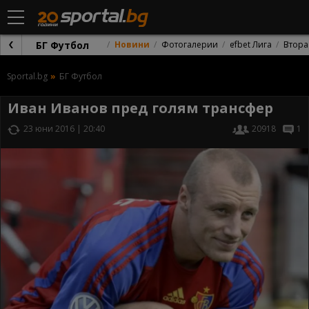
БГ Футбол
Новини
Фотогалерии
efbet Лига
Втора
Sportal.bg
БГ Футбол
Иван Иванов пред голям трансфер
23 юни 2016 | 20:40
20918
1