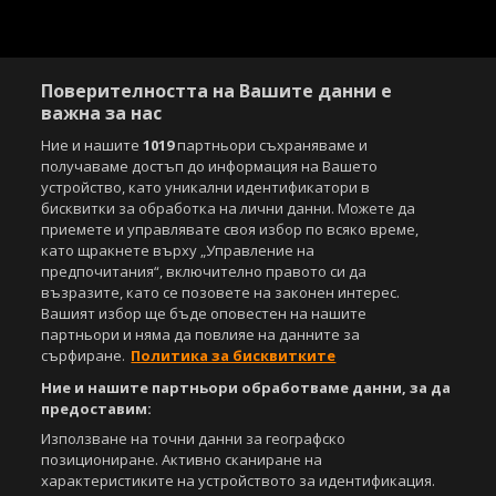
Поверителността на Вашите данни е
важна за нас
Ние и нашите
1019
партньори съхраняваме и
получаваме достъп до информация на Вашето
устройство, като уникални идентификатори в
бисквитки за обработка на лични данни. Можете да
приемете и управлявате своя избор по всяко време,
като щракнете върху „Управление на
предпочитания“, включително правото си да
възразите, като се позовете на законен интерес.
Вашият избор ще бъде оповестен на нашите
партньори и няма да повлияе на данните за
сърфиране.
Политика за бисквитките
Ние и нашите партньори обработваме данни, за да
предоставим:
Използване на точни данни за географско
позициониране. Активно сканиране на
характеристиките на устройството за идентификация.