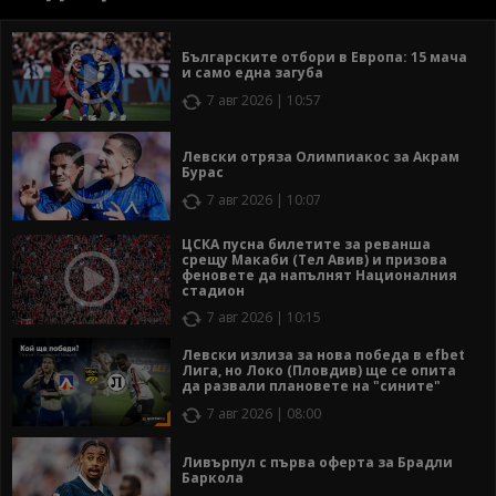
Българските отбори в Европа: 15 мача
и само една загуба
7 авг 2026 | 10:57
Левски отряза Олимпиакос за Акрам
Бурас
7 авг 2026 | 10:07
ЦСКА пусна билетите за реванша
срещу Макаби (Тел Авив) и призова
феновете да напълнят Националния
стадион
7 авг 2026 | 10:15
Левски излиза за нова победа в efbet
Лига, но Локо (Пловдив) ще се опита
да развали плановете на "сините"
7 авг 2026 | 08:00
Ливърпул с първа оферта за Брадли
Баркола