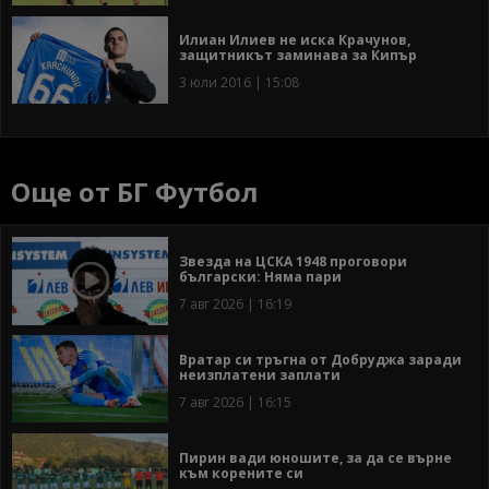
Илиан Илиев не иска Крачунов,
защитникът заминава за Кипър
3 юли 2016 | 15:08
Още от БГ Футбол
Звезда на ЦСКА 1948 проговори
български: Няма пари
7 авг 2026 | 16:19
Вратар си тръгна от Добруджа заради
неизплатени заплати
7 авг 2026 | 16:15
Пирин вади юношите, за да се върне
към корените си