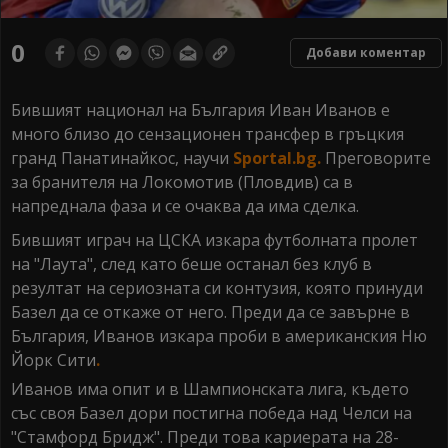
0
Добави коментар
Бившият национал на България Иван Иванов е
много близо до сензационен трансфер в гръцкия
гранд Панатинайкос, научи
Sportal.bg.
Преговорите
за бранителя на Локомотив (Пловдив) са в
напреднала фаза и се очаква да има сделка.
Бившият играч на ЦСКА изкара футболната пролет
на "Лаута", след като беше останал без клуб в
резултат на сериозната си контузия, която принуди
Базел да се откаже от него. Преди да се завърне в
България, Иванов изкара проби в американския Ню
Йорк Сити
.
Иванов има опит и в Шампионската лига, където
със своя Базел дори постигна победа над Челси на
"Стамфорд Бридж". Преди това кариерата на 28-