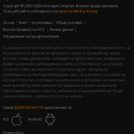
Copyright © 2007-2026 Агенция Спортал. Всички права запазени.
Този уебсайт е собственост на
Sportal Media Group
За нас
Екип
За рекламa
Общи условия
Етични правила на НСС
Лични данни
Управление на предпочитания
Съдържанието на този уеб сайт и технологиите, използвани в него, са
под закрила на Закона за авторското право и сродните му права.
Всички статии, репортажи, интервюта и други текстови, графични и
видео материали, публикувани в сайта, са собственост на Агенция
Спортал, освен ако изрично е посочено друго. Допуска се
публикуване на текстови материали само след писмено съгласие на
Агенция Спортал, посочване на източника и добавяне на линк към
www.sportal.bg. Използването на графични и видео материали,
публикувани в сайта, е строго забранено. Нарушителите ще бъдат
санкционирани с цялата строгост на закона.
Свали
БЕЗПЛАТНОТО
приложение за:
iOS
Android
Powered by: