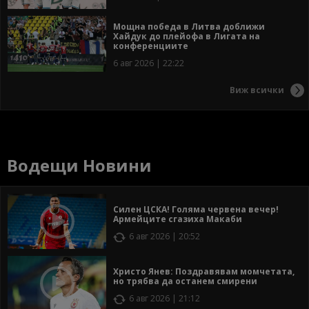
Мощна победа в Литва доближи
Хайдук до плейофа в Лигата на
конференциите
6 авг 2026 | 22:22
Виж всички
Водещи Новини
Силен ЦСКА! Голяма червена вечер!
Армейците сгазиха Макаби
6 авг 2026 | 20:52
Христо Янев: Поздравявам момчетата,
но трябва да останем смирени
6 авг 2026 | 21:12