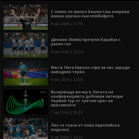
С човек по-малко Бешикташ направи
важна крачка към плейофите
6 авг 2026 | 22:39
Динамо (Киев) пречупи Карабах с
ранен гол
6 авг 2026 | 22:34
Мач в Лига Европа спря за час заради
наводнен терен
6 авг 2026 | 22:28
Вълнуваща вечер в Лигата на
конференциите доближи затвори
първия тур от третия кръг на
пресявките
7 авг 2026 | 01:20
Лех се спаси от нова европейска
издънка
6 авг 2026 | 22:23