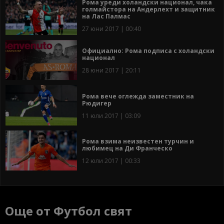
Рома уреди холандски национал, чака
голмайстора на Андерлехт и защитник
на Лас Палмас
27 юни 2017 | 00:40
Официално: Рома подписа с холандски
национал
28 юни 2017 | 20:11
Рома вече оглежда заместник на
Рюдигер
11 юли 2017 | 03:09
Рома взима неизвестен турчин и
любимец на Ди Франческо
12 юли 2017 | 00:33
Още от Футбол свят