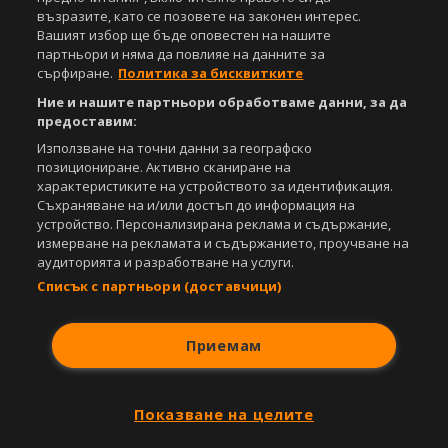
видео материали, публикувани в сайта, са собственост на Агенция
възразите, като се позовете на законен интерес.
Спортал, освен ако изрично е посочено друго. Допуска се
Вашият избор ще бъде оповестен на нашите
публикуване на текстови материали само след писмено съгласие на
партньори и няма да повлияе на данните за
Агенция Спортал, посочване на източника и добавяне на линк към
сърфиране.
Политика за бисквитките
www.sportal.bg. Използването на графични и видео материали,
публикувани в сайта, е строго забранено. Нарушителите ще бъдат
Ние и нашите партньори обработваме данни, за да
санкционирани с цялата строгост на закона.
предоставим:
Използване на точни данни за географско
Свали
БЕЗПЛАТНОТО
приложение за:
позициониране. Активно сканиране на
характеристиките на устройството за идентификация.
iOS
Android
Съхраняване на и/или достъп до информация на
устройство. Персонализирана реклама и съдържание,
Powered by:
измерване на рекламата и съдържанието, проучване на
аудиторията и разработване на услуги.
Списък с партньори (доставчици)
Приемам
Показване на целите