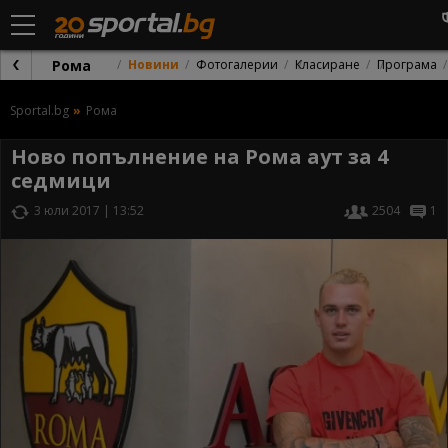
Рома
Новини
Фотогалерии
Класиране
Програма
Sportal.bg
Рома
Ново попълнение на Рома аут за 4
седмици
3 юли 2017 | 13:52
2504
1