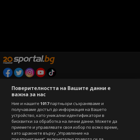
Copyright © 2007-2026 Агенция Спортал. Всички права запазени.
Поверителността на Вашите данни е
Този уебсайт е собственост на
Sportal Media Group
важна за нас
За нас
Екип
За рекламa
Общи условия
Ние и нашите
1017
партньори съхраняваме и
Етични правила на НСС
Лични данни
получаваме достъп до информация на Вашето
Управление на предпочитания
устройство, като уникални идентификатори в
бисквитки за обработка на лични данни. Можете да
Съдържанието на този уеб сайт и технологиите, използвани в него, са
приемете и управлявате своя избор по всяко време,
под закрила на Закона за авторското право и сродните му права.
като щракнете върху „Управление на
Всички статии, репортажи, интервюта и други текстови, графични и
предпочитания“, включително правото си да