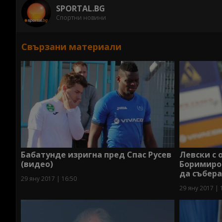
SPORTAL.BG
Спортни новини
Свързани материали
Бабатунде изригна пред Спас Русев
Левски с 
(видео)
Боримиро
да събера
29 яну 2017 | 16:50
29 яну 2017 | 