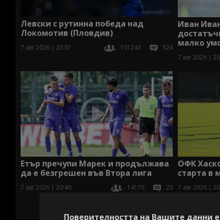
Левски с рутинна победа над
Иван Иван
Локомотив (Пловдив)
достатъчн
малко ум
7 авг 2026 | 23:07
101243
324
7 авг 2026 | 20
Етър пречупи Марек и продължава
ОФК Хаско
да е безгрешен във Втора лига
старта в 
7 авг 2026 | 20:40
14176
20
7 авг 2026 | 20
Поверителността на Вашите данни е 