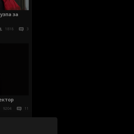
узпа за
1818
3
ектор
9204
11
иж всички