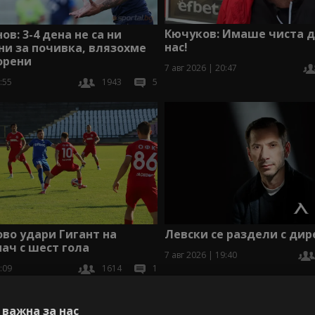
Кючуков: Имаше чиста д
ов: 3-4 дена не са ни
нас!
и за почивка, влязохме
орени
7 авг 2026 | 20:47
:55
1943
5
во удари Гигант на
Левски се раздели с дир
мач с шест гола
7 авг 2026 | 19:40
:09
1614
1
В
важна за нас