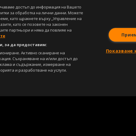
учаваме достъп до информация на Вашето
витки за обработка на лични данни. Можете
реме, като щракнете върху „Управление на
зите, като се позовете на законен
шите партньори и няма да повлияе на
Прие
ите
, за да предоставим:
Показване 
циониране. Активно сканиране на
кация. Съхраняване на и/или достъп до
еклама и съдържание, измерване на
орията и разработване на услуги.