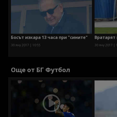
Босът изкара 13 часа при "сините"
Вратарят 
30 яну 2017 | 10:55
30 яну 2017 | 
Още от БГ Футбол