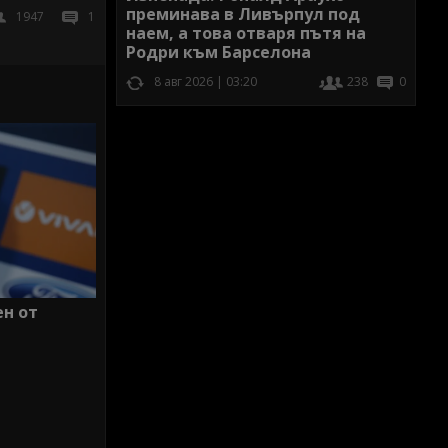
преминава в Ливърпул под
1947
1
наем, а това отваря пътя на
Родри към Барселона
8 авг 2026 | 03:20
238
0
ен от