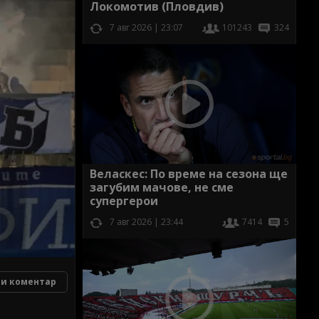
Локомотив (Пловдив)
7 авг 2026 | 23:07
101243
324
Веласкес: По време на сезона ще
загубим мачове, не сме
супергерои
7 авг 2026 | 23:44
7414
5
и коментар