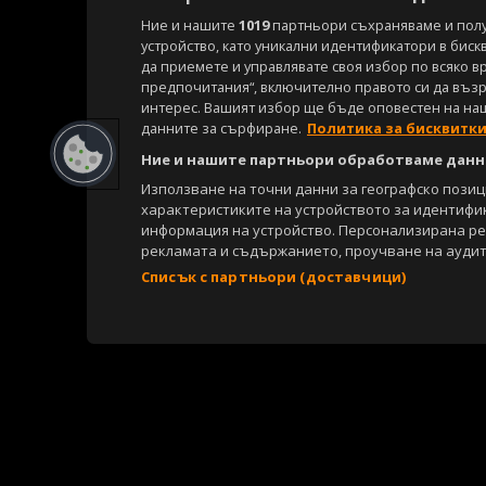
Ние и нашите
1019
партньори съхраняваме и пол
устройство, като уникални идентификатори в биск
да приемете и управлявате своя избор по всяко в
предпочитания“, включително правото си да възра
интерес. Вашият избор ще бъде оповестен на на
данните за сърфиране.
Политика за бисквитк
Ние и нашите партньори обработваме данни
Използване на точни данни за географско пози
характеристиките на устройството за идентифи
информация на устройство. Персонализирана р
рекламата и съдържанието, проучване на аудит
Списък с партньори (доставчици)
Copyright © 2007-2026 Агенция Спортал. Всички права запазени.
Този уебсайт е собственост на
Sportal Media Group