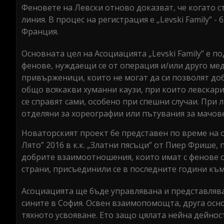
Феновете на Левски отново доказват, че когато с
линия. В процес на регистрация е „Levski Family” 
Франция.
Основната цел на Асоциацията „Levski Family” е 
фенове, нуждаещи се от операция и/или друго м
привърженици, които не могат да си позволят доб
общо всякакви хуманни каузи, при които левскари
се справят сами, особено при спешни случаи. При 
отделяни за хореографии или пътувания за мачове 
Новаторският проект бе представен по време на
Лято” 2016 в к.к. „Златни пясъци” от Пиер Фрише
добрите взаимоотношения, които имат с фенове от
страни, присъединили се в последните години къ
Асоциацията ще бъде управлявана и представлява
сините в София. Освен взаимопомощта, друга осно
тяхното усвояване. Ето защо цялата нейна дейнос