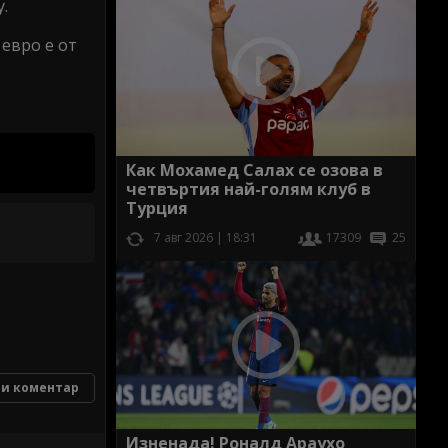
y.
 евро е от
Как Мохамед Салах се озова в
четвъртия най-голям клуб в
Турция
7 авг 2026 | 18:31
17309
25
и коментар
Изненада! Роналд Араухо