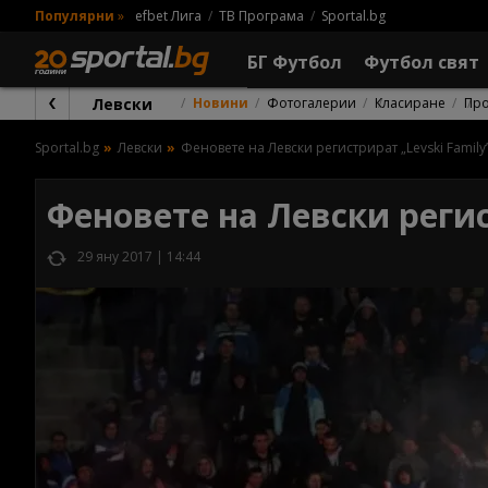
Популярни
»
efbet Лига
ТВ Програма
Sportal.bg
БГ Футбол
Футбол свят
Левски
Новини
Фотогалерии
Класиране
Пр
Sportal.bg
Левски
Феновете на Левски регистрират „Levski Family
Феновете на Левски регис
29 яну 2017 | 14:44