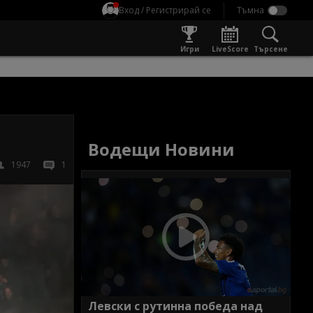
Вход / Регистрирай се
Игри
LiveScore
Търсене
Водещи Новини
1947
1
Левски с рутинна победа над