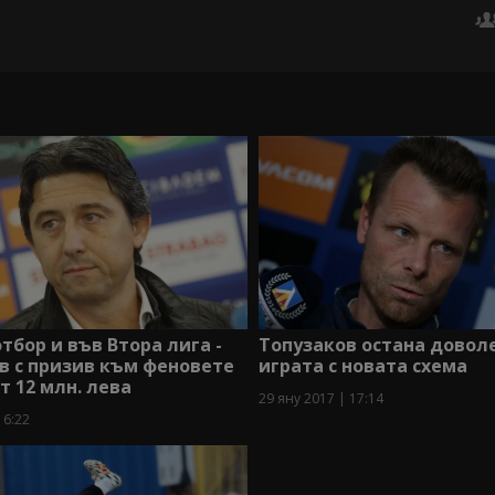
отбор и във Втора лига -
Топузаков остана довол
в с призив към феновете
играта с новата схема
т 12 млн. лева
29 яну 2017 | 17:14
16:22