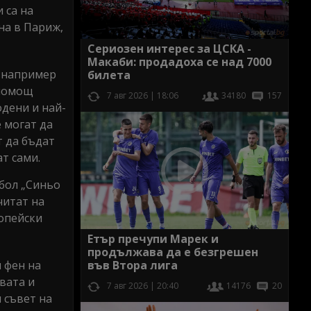
 са на
ена в Париж,
Сериозен интерес за ЦСКА -
Макаби: продадоха се над 7000
о например
билета
 помощ
7 авг 2026 | 18:06
34180
157
одени и най-
 могат да
т да бъдат
т сами.
бол „Синьо
читат на
ропейски
Етър пречупи Марек и
продължава да е безгрешен
във Втора лига
 фен на
вата и
7 авг 2026 | 20:40
14176
20
 съвет на