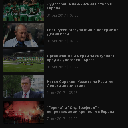
Лудогорец е най-ниският отбор в
Европа
31 окт 2017 | 07:35
Спас Русев гласува пълно доверие на
Делио Роси
31 окт 2017 | 07:52
Организация и мерки за сигурност
преди Лудогорец - Брага
31 окт 2017 | 13:27
Наско Сираков: Кажете на Роси, че
Левски значи атака
1 ное 2017 | 05:15
"Герена" и "Олд Трафорд" -
непревземаеми крепости в Европа
7 ное 2017 | 11:33