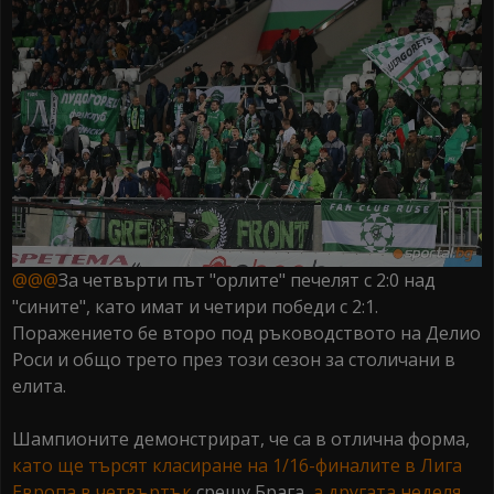
@@@
За четвърти път "орлите" печелят с 2:0 над
"сините", като имат и четири победи с 2:1.
Поражението бе второ под ръководството на Делио
Роси и общо трето през този сезон за столичани в
елита.
Шампионите демонстрират, че са в отлична форма,
като ще търсят класиране на 1/16-финалите в Лига
Европа в четвъртък
срещу Брага,
а другата неделя