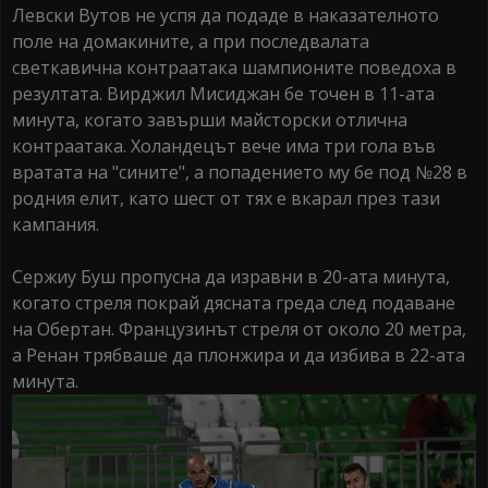
Левски Вутов не успя да подаде в наказателното
поле на домакините, а при последвалата
светкавична контраатака шампионите поведоха в
резултата. Вирджил Мисиджан бе точен в 11-ата
минута, когато завърши майсторски отлична
контраатака. Холандецът вече има три гола във
вратата на "сините", а попадението му бе под №28 в
родния елит, като шест от тях е вкарал през тази
кампания.
Сержиу Буш пропусна да изравни в 20-ата минута,
когато стреля покрай дясната греда след подаване
на Обертан. Французинът стреля от около 20 метра,
а Ренан трябваше да плонжира и да избива в 22-ата
минута.