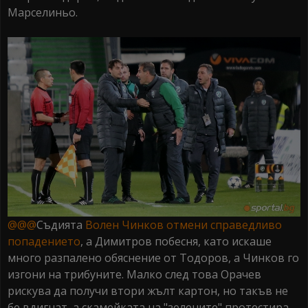
Марселиньо.
@@@
Съдията
Волен Чинков отмени справедливо
попадението
, а Димитров побесня, като искаше
много разпалено обяснение от Тодоров, а Чинков го
изгони на трибуните. Малко след това Орачев
рискува да получи втори жълт картон, но такъв не
бе вдигнат, а скамейката на "зелените" протестира.