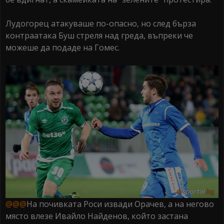
Лудогорец атакуваше по-опасно, но след бърза
контраатака Буш стреля над греда, въпреки че
можеше да подаде на Гомес.
@@@
На почивката Роси извади Орачев, а на негово
място влезе Ивайло Найденов, който застана