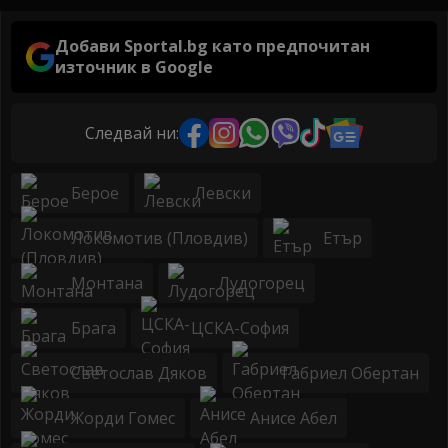
Добави Sportal.bg като предпочитан
източник в Google
Следвай ни:
Берое
Левски
Локомотив (Пловдив)
Етър
Монтана
Лудогорец
Брага
ЦСКА-София
Светослав Дяков
Габриел Обертан
Жорди Гомес
Анисе Абел