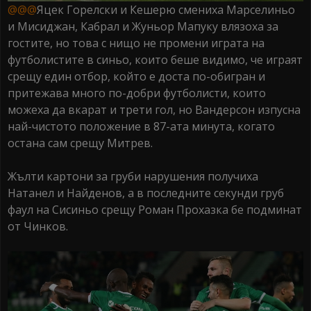
@@@
Яцек Горелски и Кешерю смениха Марселиньо
и Мисиджан, Кабрал и Жуньор Мапуку влязоха за
гостите, но това с нищо не промени играта на
футболистите в синьо, които беше видимо, че играят
срещу един отбор, който е доста по-обигран и
притежава много по-добри футболисти, които
можеха да вкарат и трети гол, но Вандерсон изпусна
най-чистото положение в 87-ата минута, когато
остана сам срещу Митрев.
Жълти картони за груби нарушения получиха
Натанел и Найденов, а в последните секунди груб
фаул на Сисиньо срещу Роман Прохазка бе подминат
от Чинков.