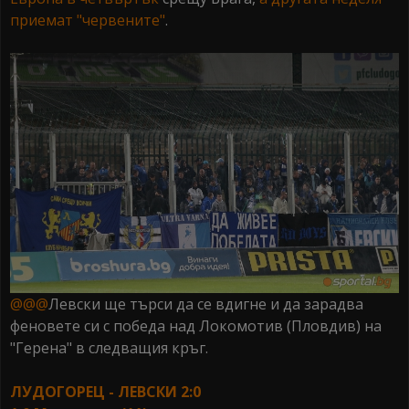
приемат "червените"
.
@@@
Левски ще търси да се вдигне и да зарадва
феновете си с победа над Локомотив (Пловдив) на
"Герена" в следващия кръг.
ЛУДОГОРЕЦ - ЛЕВСКИ 2:0