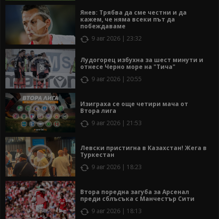
Янев: Трябва да сме честни и да
кажем, че няма всеки път да
побеждаваме
9 авг 2026 | 23:32
Лудогорец избухна за шест минути и
отнесе Черно море на "Тича"
9 авг 2026 | 20:55
Изиграха се още четири мача от
Втора лига
9 авг 2026 | 21:53
Левски пристигна в Казахстан! Жега в
Туркестан
9 авг 2026 | 18:23
Втора поредна загуба за Арсенал
преди сблъсъка с Манчестър Сити
9 авг 2026 | 18:13