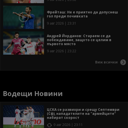
Фрейташ: Не е приятно да допуснеш
гол преди почивката
9 авг 2026 | 23:31
Андрей Йорданов: Стараем се да
побеждаваме, защото се целим в
първото място
9 авг 2026 | 23:22
Виж всички
Водещи Новини
ЦСКА се развихри и срещу Септември
(Сф), нападателите на "армейците"
набират скорост
9 авг 2026 | 23:11