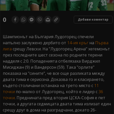
0
Добави коментар
Шампионът на България Лудогорец спечели
напълно заслужено дербито от
14-ия кръг
на
Първа
лига
срещу Левски. На "Лудогорец Арена" хегемонът
през последните шест сезона по родните терени
надделя с 2:0. Попаденията отбелязаха Вирджил
Мисиджан (9) и Вандерсон (59). Така "орлите"
показаха на "сините", че все още разликата между
двата тима е сериозна. Доказва го и класирането,
където столичани останаха на трето място с
11
точки
по-малко от Лудогорец, който е лидер с
36
точки
. Преднината пред втория ЦСКА-София е пет
точки, а другата седмицата двата тима излизат един
срещу друг в дома на разградчани, докато 26-