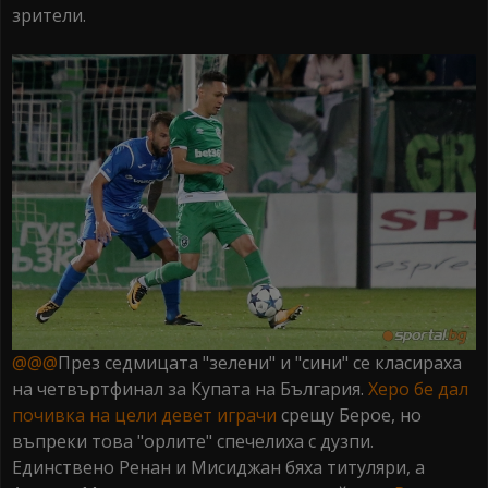
зрители.
@@@
През седмицата "зелени" и "сини" се класираха
на четвъртфинал за Купата на България.
Херо бе дал
почивка на цели девет играчи
срещу Берое, но
въпреки това "орлите" спечелиха с дузпи.
Единствено Ренан и Мисиджан бяха титуляри, а