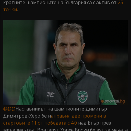
кратните шампионите на България са с актив от
25
точки
.
@@@
Наставникът на шампионите Димитър
Димитров-Херо бе н
аправил две промени в
стартовите 11 от победата с 4:0
над Етър през
миналия кръг. Вратарят Хорхе Броун бе аут за мача, а