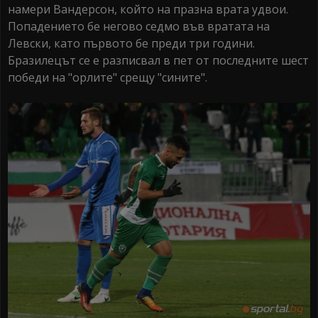
намери Вандерсон, който на празна врата удвои.
Попадението бе негово седмо във вратата на
Левски, като първото бе преди три години.
Бразилецът се е разписвал в пет от последните шест
победи на "орлите" срещу "сините".