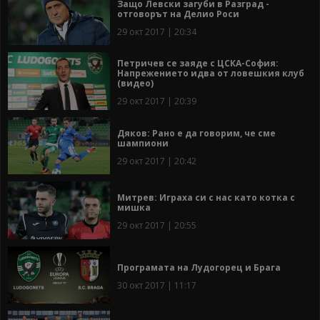
Защо Левски загуби в Разград -
отговорът на Делио Роси
29 окт 2017 | 20:34
Петричев се заяде с ЦСКА-София:
Напрежението идва от ловешкия клуб
(видео)
29 окт 2017 | 20:39
Дяков: Рано е да говорим, че сме
шампиони
29 окт 2017 | 20:42
Митрев: Играха си с нас като котка с
мишка
29 окт 2017 | 20:55
Програмата на Лудогорец и Брага
30 окт 2017 | 11:17