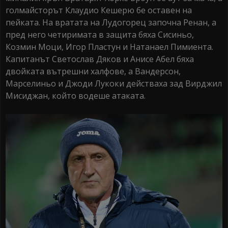
голмайсторът Клаудио Кешерю бе оставен на
пейката. На вратата на Лудогорец започна Ренан, а
пред него четиримата в защита бяха Сисиньо,
Козмин Моци, Игор Пластун и Натанаел Пимиента.
Капитанът Светослав Дяков и Анисе Абел бяха
двойката вътрешни халфове, а Вандерсон,
Марселиньо и Джоди Лукоки действаха зад Вирджил
Мисиджан, който водеше атаката.