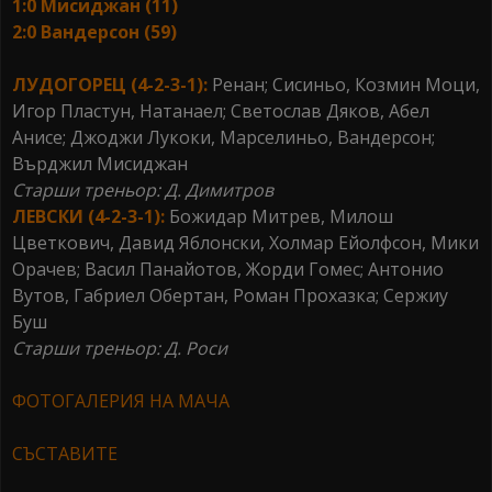
1:0 Мисиджан (11)
2:0 Вандерсон (59)
ЛУДОГОРЕЦ (4-2-3-1):
Ренан; Сисиньо, Козмин Моци,
Игор Пластун, Натанаел; Светослав Дяков, Абел
Анисе; Джоджи Лукоки, Марселиньо, Вандерсон;
Върджил Мисиджан
Старши треньор: Д. Димитров
ЛЕВСКИ (4-2-3-1):
Божидар Митрев, Милош
Цветкович, Давид Яблонски, Холмар Ейолфсон, Мики
Орачев; Васил Панайотов, Жорди Гомес; Антонио
Вутов, Габриел Обертан, Роман Прохазка; Сержиу
Буш
Старши треньор: Д. Роси
ФОТОГАЛЕРИЯ НА МАЧА
СЪСТАВИТЕ