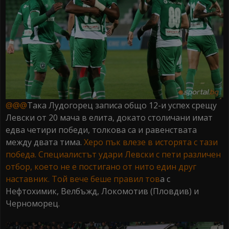
@@@
Така Лудогорец записа общо 12-и успех срещу
Левски от 20 мача в елита, докато столичани имат
едва четири победи, толкова са и равенствата
между двата тима.
Херо пък влезе в исторята с тази
победа. Специалистът удари Левски с пети различен
отбор, което не е постигано от нито един друг
наставник. Той вече беше правил тов
а с
Нефтохимик, Велбъжд, Локомотив (Пловдив) и
Черноморец.