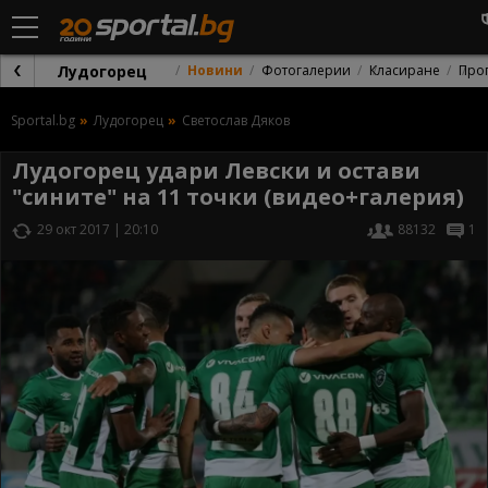
Лудогорец
Новини
Фотогалерии
Класиране
Про
Sportal.bg
Лудогорец
Светослав Дяков
Лудогорец удари Левски и остави
"сините" на 11 точки (видео+галерия)
29 окт 2017 | 20:10
88132
1