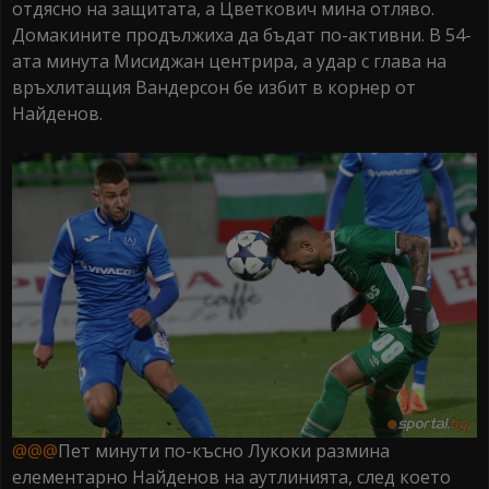
отдясно на защитата, а Цветкович мина отляво.
Домакините продължиха да бъдат по-активни. В 54-
ата минута Мисиджан центрира, а удар с глава на
връхлитащия Вандерсон бе избит в корнер от
Найденов.
@@@
Пет минути по-късно Лукоки размина
елементарно Найденов на аутлинията, след което