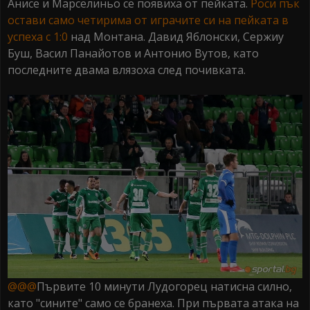
Анисе и Марселиньо се появиха от пейката.
Роси пък
остави само четирима от играчите си на пейката в
успеха с 1:0
над Монтана. Давид Яблонски, Сержиу
Буш, Васил Панайотов и Антонио Вутов, като
последните двама влязоха след почивката.
@@@
Първите 10 минути Лудогорец натисна силно,
като "сините" само се бранеха. При първата атака на