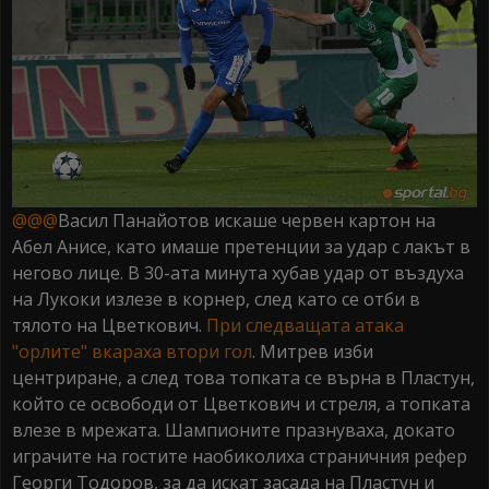
@@@
Васил Панайотов искаше червен картон на
Абел Анисе, като имаше претенции за удар с лакът в
негово лице. В 30-ата минута хубав удар от въздуха
на Лукоки излезе в корнер, след като се отби в
тялото на Цветкович.
При следващата атака
"орлите" вкараха втори гол
. Митрев изби
центриране, а след това топката се върна в Пластун,
който се освободи от Цветкович и стреля, а топката
влезе в мрежата. Шампионите празнуваха, докато
играчите на гостите наобиколиха страничния рефер
Георги Тодоров, за да искат засада на Пластун и