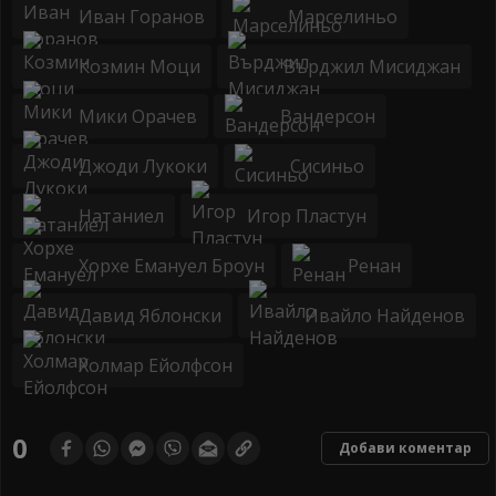
Иван Горанов
Марселиньо
Козмин Моци
Върджил Мисиджан
Мики Орачев
Вандерсон
Джоди Лукоки
Сисиньо
Натаниел
Игор Пластун
Хорхе Емануел Броун
Ренан
Давид Яблонски
Ивайло Найденов
Холмар Ейолфсон
0
Добави коментар