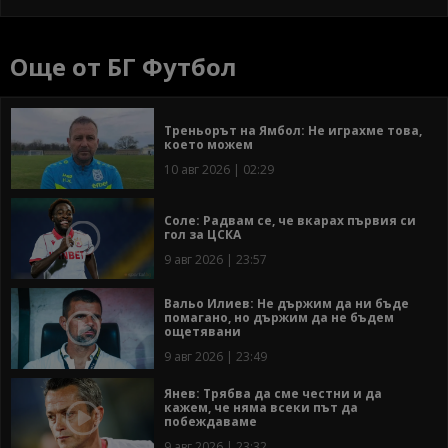
Още от БГ Футбол
Треньорът на Ямбол: Не играхме това,
което можем
10 авг 2026 | 02:29
Соле: Радвам се, че вкарах първия си
гол за ЦСКА
9 авг 2026 | 23:57
Вальо Илиев: Не държим да ни бъде
помагано, но държим да не бъдем
ощетявани
9 авг 2026 | 23:49
Янев: Трябва да сме честни и да
кажем, че няма всеки път да
побеждаваме
9 авг 2026 | 23:32