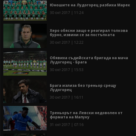
Юношите на Лудогорец разбиха Марек
30 окт 2017 | 11:24
Херо обясни защо е реагирал толкова
бурно, извини се за постъпката
30 окт 2017 | 12:22
Обявиха съдийската бригада на мача
Лудогорец - Брага
30 окт 2017 | 15:53
Брага излиза без треньор срещу
Лудогорец
30 окт 2017 | 16:11
Треньорът на Левски недоволен от
формата на Мапуку
31 окт 2017 | 07:16