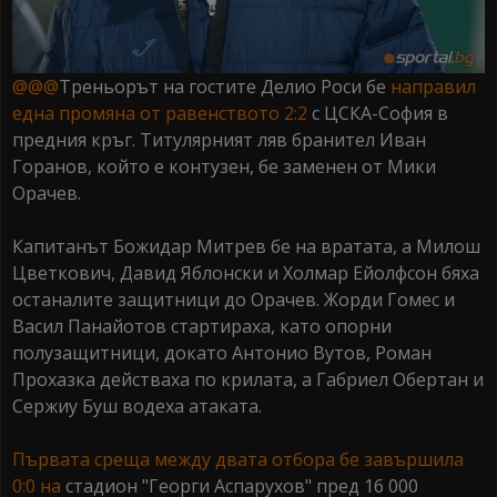
@@@
Треньорът на гостите Делио Роси бе
направил
една промяна от равенството 2:2
с ЦСКА-София в
предния кръг. Титулярният ляв бранител Иван
Горанов, който е контузен, бе заменен от Мики
Орачев.
Капитанът Божидар Митрев бе на вратата, а Милош
Цветкович, Давид Яблонски и Холмар Ейолфсон бяха
останалите защитници до Орачев. Жорди Гомес и
Васил Панайотов стартираха, като опорни
полузащитници, докато Антонио Вутов, Роман
Прохазка действаха по крилата, а Габриел Обертан и
Сержиу Буш водеха атаката.
Първата среща между двата отбора бе завършила
0:0 на
стадион "Георги Аспарухов" пред 16 000