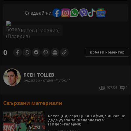
Следвай ни:
Ботев (Пловдив)
0
Добави коментар
ЯСЕН ТОШЕВ
редактор - отдел "Футбол"
97334
1
Свързани материали
Ботев (Пд) спря ЦСКА-София, Чинков не
даде дузпа за "канарчетата"
(видео+галерия)