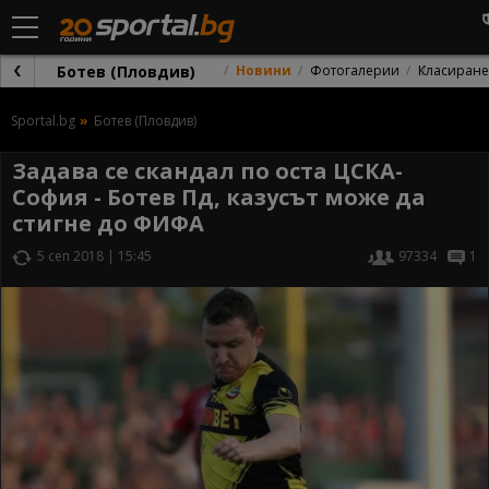
Ботев (Пловдив)
Новини
Фотогалерии
Класиране
Sportal.bg
Ботев (Пловдив)
Задава се скандал по оста ЦСКА-
София - Ботев Пд, казусът може да
стигне до ФИФА
5 сеп 2018 | 15:45
97334
1