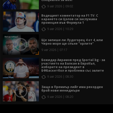
9 авг 2026 | 09:02
Водещият коментатор на F1 TV: С
карането си Цолов си заслужава
промоция във Формула 1
9 авг 2026 | 10:29
Ще запише ли Лудогорец 4 от 4, или
Черно море ще спъне "орлите"
9 авг 2026 | 07:17
Божидар Аврамов пред Sportal.bg - за
участието на Балкан в ЕвроКъп,
изборите на президент в
БФБаскетбол и проблема със залите
9 авг 2026 | 08:30
Защо в Премиър лийг има рекорден
брой нови мениджъри
9 авг 2026 | 08:20