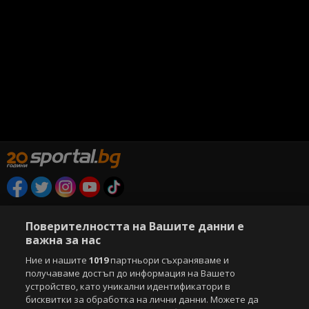
Copyright © 2007-2026 Агенция Спортал. Всички права запазени.
Този уебсайт е собственост на
Sportal Media Group
Поверителността на Вашите данни е
важна за нас
За нас
Екип
За рекламa
Общи условия
Ние и нашите
1019
партньори съхраняваме и
Етични правила на НСС
Лични данни
получаваме достъп до информация на Вашето
Управление на предпочитания
устройство, като уникални идентификатори в
бисквитки за обработка на лични данни. Можете да
Съдържанието на този уеб сайт и технологиите, използвани в него, са