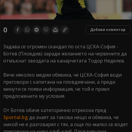
0
Добави коментар
Задава се огромен скандал по оста ЦСКА-София -
Ботев (Пловдив) заради желанието на червените да
отмъкнат звездата на канарчетата Тодор Неделев.
Вече няколко медии обявиха, че ЦСКА-София води
преговори с капитана на пловдивчани, а преди
минути се появи информация, че той е приел
предложените му условия.
От Ботев обаче категорично отрекоха пред
Sportal.bg
да знаят за такова нещо и обявиха, че
никой не е разговарял с тях, а още по-малко се водят
преговори на ниво клуб-клуб. Пловдивчани