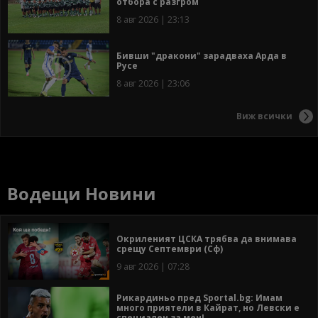
отбора с разгром
8 авг 2026 | 23:13
Бивши "дракони" зарадваха Арда в
Русе
8 авг 2026 | 23:06
Виж всички
Водещи Новини
Окриленият ЦСКА трябва да внимава
срещу Септември (Сф)
9 авг 2026 | 07:28
Рикардиньо пред Sportal.bg: Имам
много приятели в Кайрат, но Левски е
специален за мен!