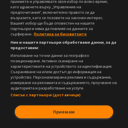
приемете и управлявате своя избор по всяко време,
под закрила на Закона за авторското право и сродните му права.
като щракнете върху „Управление на
Всички статии, репортажи, интервюта и други текстови, графични и
предпочитания“, включително правото си да
видео материали, публикувани в сайта, са собственост на Агенция
възразите, като се позовете на законен интерес.
Спортал, освен ако изрично е посочено друго. Допуска се
Вашият избор ще бъде оповестен на нашите
публикуване на текстови материали само след писмено съгласие на
партньори и няма да повлияе на данните за
Агенция Спортал, посочване на източника и добавяне на линк към
сърфиране.
Политика за бисквитките
www.sportal.bg. Използването на графични и видео материали,
публикувани в сайта, е строго забранено. Нарушителите ще бъдат
Ние и нашите партньори обработваме данни, за да
санкционирани с цялата строгост на закона.
предоставим:
Използване на точни данни за географско
Свали
БЕЗПЛАТНОТО
приложение за:
позициониране. Активно сканиране на
характеристиките на устройството за идентификация.
iOS
Android
Съхраняване на и/или достъп до информация на
устройство. Персонализирана реклама и съдържание,
Powered by:
измерване на рекламата и съдържанието, проучване на
аудиторията и разработване на услуги.
Списък с партньори (доставчици)
Приемам