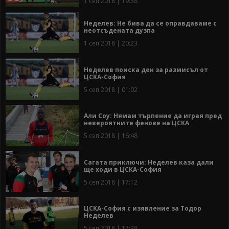
1 сеп 2018 | 19:38
Неделев: Не бива да се оправдаваме с
неотсъдената дузпа
1 сеп 2018 | 20:23
Неделев поиска ден за размисъл от
ЦСКА-София
5 сеп 2018 | 01:02
Али Соу: Нямам търпение да играя пред
невероятните фенове на ЦСКА
5 сеп 2018 | 16:48
Сагата приключи: Неделев каза дали
ще ходи в ЦСКА-София
5 сеп 2018 | 17:12
ЦСКА-София с изявление за Тодор
Неделев
5 сеп 2018 | 17:38