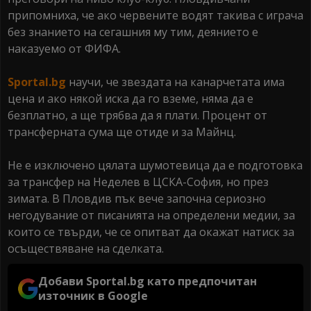
припомниха, че ако червените водят такива с играча
без знанието на сегашния му тим, деянието е
наказуемо от ФИФА.
Sportal.bg
научи, че звездата на канарчетата има
цена и ако някой иска да го вземе, няма да е
безплатно, а ще трябва да я плати. Процент от
трансферната сума ще отиде и за Майнц.
Не е изключено цялата шумотевица да е подготовка
за трансфер на Неделев в ЦСКА-София, но през
зимата. В Пловдив пък вече започна сериозно
негодувание от писанията на определени медии, за
които се твърди, че се опитват да окажат натиск за
осъществяване на сделката.
Добави Sportal.bg като предпочитан
източник в Google