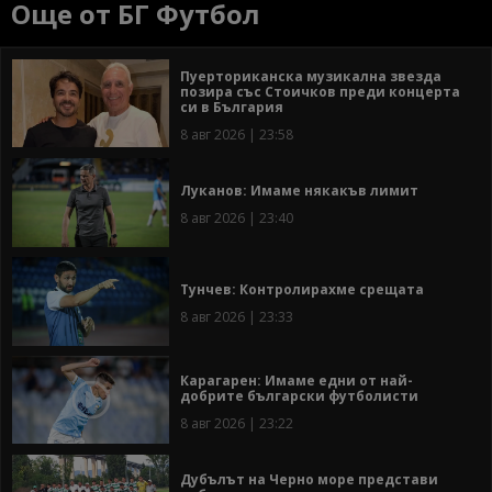
Още от БГ Футбол
Пуерториканска музикална звезда
позира със Стоичков преди концерта
си в България
8 авг 2026 | 23:58
Луканов: Имаме някакъв лимит
8 авг 2026 | 23:40
Тунчев: Контролирахме срещата
8 авг 2026 | 23:33
Карагарен: Имаме едни от най-
добрите български футболисти
8 авг 2026 | 23:22
Дубълът на Черно море представи