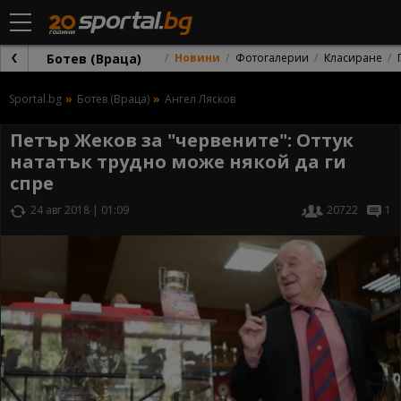
Ботев (Враца)
Новини
Фотогалерии
Класиране
Sportal.bg
Ботев (Враца)
Ангел Лясков
Петър Жеков за "червените": Оттук
нататък трудно може някой да ги
спре
24 авг 2018 | 01:09
20722
1