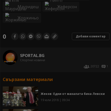
Мауридеш
Жеферсон
Жоржиньо
0
Добави коментар
SPORTAL.BG
Спортни новини
20722
1
Свързани материали
Жеков: Едни от махалата биха Левски
19 юли 2018 | 09:34