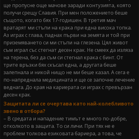
ще пропусне още мачове заради контузията, която
получи срещу Славия. При мен положението беше
същото, когато бях 17-годишен. В третия мач
вратарят ми стъпи на крака при една висока топка.
Аз играх с глава, паднах първи на земята и той при
приземяването си ми стъпи на глезена. Цял живот
съм играл със стегнат десен крак. Не смеех да изляза
на терена, без да съм си стегнал крака с бинт. От
трите връзки бях скъсал една, а другата беше
залепнала и никой нищо не ми беше казал. А сега е
по-напреднала медицината и ще се започне лечение
веднага. До края на кариерата си играх с превързан
десен крак.
Защитата ли се очертава като най-колебливото
звено в отбора?
– В средата и нападение тимът е много по-добре,
отколкото в защита. То си личи. При тях не е
проблем толкова езиковата бариера, а това, че