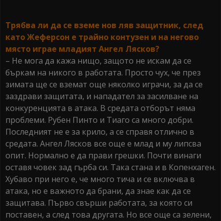
Трябва ли да се вземе нов ляв защитник, след
като Жеферсон е трайно контузен и на негово
място играе младият Ангел Лясков?
– Не мога да кажа нищо, защото не искам да се
бъркам на никого в работата. Просто чух, че през
зимата ще се вземат още няколко играчи, за да се
заздрави защитата, и нападател за засилване на
конкуренцията в атака. В средата отборът няма
проблеми. Рубен Пинто и Тиаго са много добри.
Последният не е за крило, а се справя отлично в
средата. Ангел Лясков все още е млад и му липсва
опит. Нормално е да прави грешки. Почти винаги
оставя човек зад гърба си. Така стана и в Копенхаген.
Хубаво при него е, че много тича и се включва в
атака, но е важното да брани, да знае как да се
защитава. Първо свърши работата, за която си
поставен, а след това другата. Но все още са зелени,