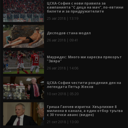
ЦСКА-София с нови правила за
кампанията "С деца на мач", по-евтини
билети и за придружителите
25 авг 2018 | 13:19
Десподов стана модел
26 авг 2018 | 09:41
Мауридес: Много ми харесва прякорът
"Звяра"
26 авг 2018 | 14:06
ЦСКА-София честити рождения ден на
легендата Петър Жеков
10 окт 2018 | 05:20
Гриша Ганчев изригна: Хвърлихме 8
милиона в канала, а един отбор тръгва
с 30 точки аванс (видео)
21 окт 2018 | 13:00