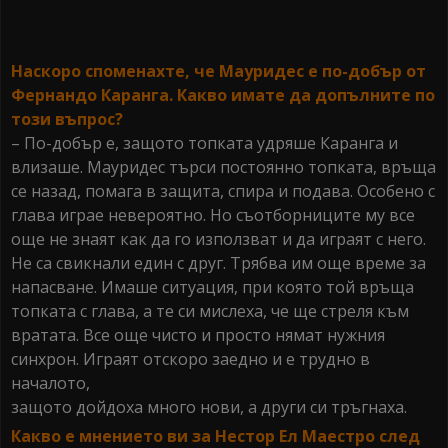
Наскоро споменахте, че Мауридес е по-добър от
Фернандо Каранга. Какво имате да допълните по
този въпрос?
– По-добър е, защото топката удряше Каранга и
влизаше. Мауридес търси постоянно топката, връща
се назад, помага в защита, спира и подава. Особено с
глава играе невероятно. Но съотборниците му все
още не знаят как да го използват и да играят с него.
Не са свикнали един с друг. Трябва им още време за
напасване. Имаше ситуация, при която той връща
топката с глава, а те си мислеха, че ще стреля към
вратата. Все още чисто и просто нямат нужния
синхрон. Играят отскоро заедно и е трудно в
началото,
защото дойдоха много нови, а други си тръгнаха.
Какво е мнението ви за Нестор Ел Маестро след