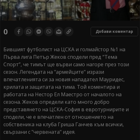
0
Добави коментар
Бившият футболист на ЦСКА и голмайстор №1 на
Първа лига Петър Жеков сподели пред “Тема
Спорт”, че тимът ще върви само нагоре през този
сезон. Легендата на "армейците" изрази
впечатленията си за новия нападател Мауридес,
крилата и защитата на тима. Той коментира и
работата на Нестор Ел Маестро от началото на
сезона. Жеков определи като много добро
представянето на ЦСКА-София в евротурнирите и
сподели, че е впечатлен от отношението на
собственика на клуба Гриша Ганчев към всички,
свързани с "червената" идея.