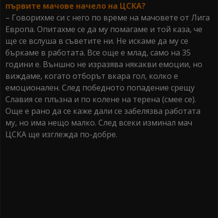
първите мачове начело на ЦСКА?
– Говорихме си с него по време на мачовете от Лига
Европа. Опитахме се да му помагаме и той каза, че
ще се вслуша в съветите ни. Не искаме да му се
бъркаме в работата. Все още е млад, само на 35
години е. Външно не изразява някакви емоции, но
виждаме, когато отборът вкара гол, колко е
емоционален. След победното попадение срещу
Славия се плъзна и по колене на терена (смее се).
Още е рано да се каже дали се забелязва работата
му, но има нещо малко. След всеки изминал мач
ЦСКА ще изглежда по-добре.