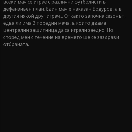
всеки мач се играе с различни футболисти в
дефанзивен план. Един мач е наказан Бодуров, а в
другия някой друг играч… Откакто започна сезонът,
едва ли има 3 поредни мача, в които двама
централни защитница да са играли заедно. Но
според мен с течение на времето ще се заздрави
отбраната.