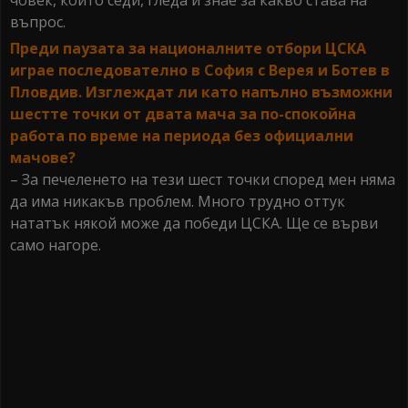
човек, който седи, гледа и знае за какво става на
въпрос.
Преди паузата за националните отбори ЦСКА
играе последователно в София с Верея и Ботев в
Пловдив. Изглеждат ли като напълно възможни
шестте точки от двата мача за по-спокойна
работа по време на периода без официални
мачове?
– За печеленето на тези шест точки според мен няма
да има никакъв проблем. Много трудно оттук
нататък някой може да победи ЦСКА. Ще се върви
само нагоре.