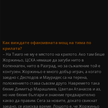
Как виждате офанзивната мощ на тима по
крилата?
– На Тиаго не му е мястото на крилото. Ако там беше
Жоржиньо, ЦСКА нямаше да загуби нито в
Копенхаген, нито в Разград, но за съжаление той е
контузен. Жоржиньо е много добър играч, а когато
заедно с Десподов и Мауридес са на терена,
положението става съвсем друго. Навремето така
бяхме Димитър Марашлиев, Цветан Атанасов и аз,
но ние бяхме българи и знаехме предварително
какво да правим. Сега за новите, докато свикнат
заедно, се изисква време. Лошото е, че Жоржиньо