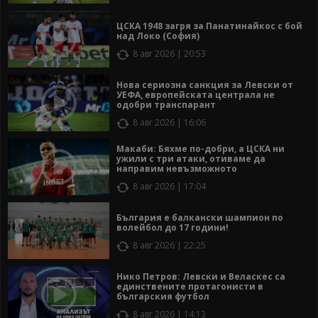
ЦСКА 1948 загря за Панатинайкос с бой
над Локо (София)
8 авг 2026 | 20:53
Нова сериозна санкция за Левски от
УЕФА, европейската централа не
одобри транспарант
8 авг 2026 | 16:06
Макаби: Бяхме по-добри, а ЦСКА ни
ужили с три атаки, отиваме да
направим невъзможното
8 авг 2026 | 17:04
България е балкански шампион по
волейбол до 17 години!
8 авг 2026 | 22:25
Нико Петров: Левски и Веласкес са
единствените протагонисти в
българския футбол
8 авг 2026 | 14:13