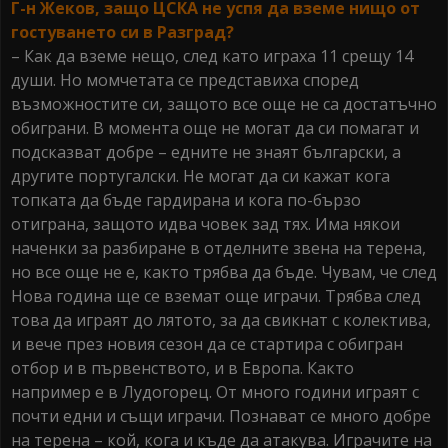
Г-н Жеков, защо ЦСКА не успя да вземе нищо от
гостуването си в Разград?
– Как да вземе нещо, след като играха 11 срещу 14
души. Но момчетата се представиха според
възможностите си, защото все още не са достатъчно
обиграни. В момента още не могат да си помагат и
подсказват добре – едните не знаят български, а
другите португалски. Не могат да си кажат кога
топката да бъде гардирана и кога по-бързо
отиграна, защото идва човек зад тях. Има някои
наченки за разбиране в отделните звена на терена,
но все още не е, както трябва да бъде. Чувам, че след
Нова година ще се вземат още играчи. Трябва след
това да играят до лятото, за да свикнат с колектива,
и вече през новия сезон да се стартира с обигран
отбор и в първенството, и в Европа. Както
например е в Лудогорец. От много години играят с
почти едни и същи играчи. Познават се много добре
на терена – кой, кога и къде да атакува. Играчите на