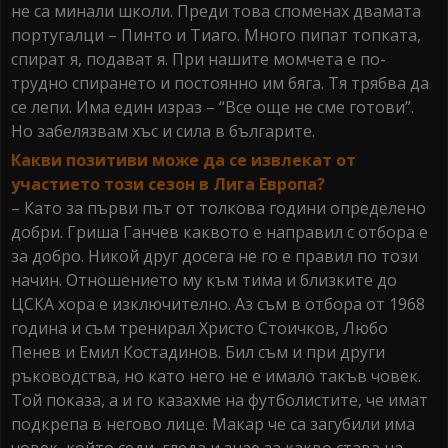
не са минали школи. Преди това споменах двамата
португалци – Пинто и Тиаго. Много пипат топката,
спират я, подават я. При нашите момчета е по-
трудно спирането и постоянно им бяга. Тя трябва да
се лепи. Има един израз – “Все още не сме готови”.
Но забелязвам хъс и сила в българите.
Какви позитиви може да се извлекат от
участието този сезон в Лига Европа?
– Като за първи път от толкова години определено
добри. Гриша Ганчев каквото е направил с отбора е
за добро. Никой друг досега не го е правил по този
начин. Отношението му към тима и близките до
ЦСКА хора е изключително. Аз съм в отбора от 1968
година и съм тренирал Христо Стоичков, Любо
Пенев и Емил Костадинов. Бил съм и при други
ръководства, но като него не е имало такъв човек.
Той показа, а и го казахме на футболистите, че имат
подкрепа в негово лице. Макар че са загубили има