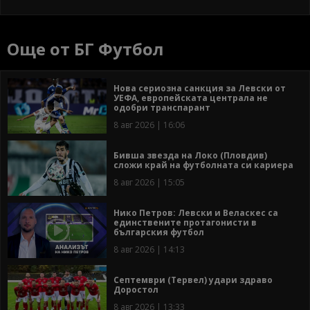
Още от БГ Футбол
Нова сериозна санкция за Левски от
УЕФА, европейската централа не
одобри транспарант
8 авг 2026 | 16:06
Бивша звезда на Локо (Пловдив)
сложи край на футболната си кариера
8 авг 2026 | 15:05
Нико Петров: Левски и Веласкес са
единствените протагонисти в
българския футбол
8 авг 2026 | 14:13
Септември (Тервел) удари здраво
Доростол
8 авг 2026 | 13:33