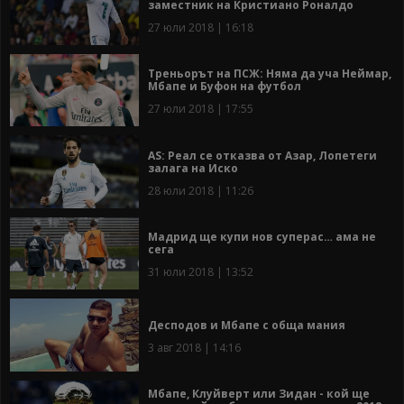
заместник на Кристиано Роналдо
27 юли 2018 | 16:18
Треньорът на ПСЖ: Няма да уча Неймар,
Мбапе и Буфон на футбол
27 юли 2018 | 17:55
AS: Реал се отказва от Азар, Лопетеги
залага на Иско
28 юли 2018 | 11:26
Мадрид ще купи нов суперас… ама не
сега
31 юли 2018 | 13:52
Десподов и Мбапе с обща мания
3 авг 2018 | 14:16
Мбапе, Клуйверт или Зидан - кой ще