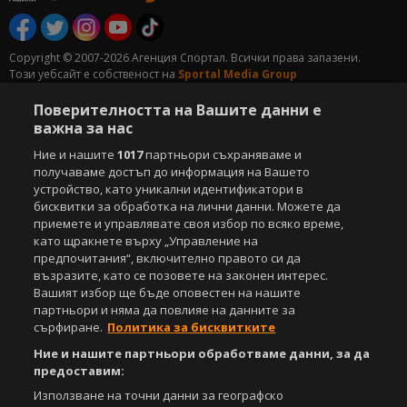
Copyright © 2007-2026 Агенция Спортал. Всички права запазени.
Този уебсайт е собственост на
Sportal Media Group
Поверителността на Вашите данни е
За нас
Екип
За рекламa
Общи условия
важна за нас
Етични правила на НСС
Лични данни
Управление на предпочитания
Ние и нашите
1017
партньори съхраняваме и
получаваме достъп до информация на Вашето
Съдържанието на този уеб сайт и технологиите, използвани в него, са
устройство, като уникални идентификатори в
под закрила на Закона за авторското право и сродните му права.
бисквитки за обработка на лични данни. Можете да
Всички статии, репортажи, интервюта и други текстови, графични и
приемете и управлявате своя избор по всяко време,
видео материали, публикувани в сайта, са собственост на Агенция
като щракнете върху „Управление на
Спортал, освен ако изрично е посочено друго. Допуска се
предпочитания“, включително правото си да
публикуване на текстови материали само след писмено съгласие на
възразите, като се позовете на законен интерес.
Агенция Спортал, посочване на източника и добавяне на линк към
Вашият избор ще бъде оповестен на нашите
www.sportal.bg. Използването на графични и видео материали,
партньори и няма да повлияе на данните за
публикувани в сайта, е строго забранено. Нарушителите ще бъдат
сърфиране.
Политика за бисквитките
санкционирани с цялата строгост на закона.
Ние и нашите партньори обработваме данни, за да
Свали
БЕЗПЛАТНОТО
приложение за:
предоставим:
Използване на точни данни за географско
iOS
Android