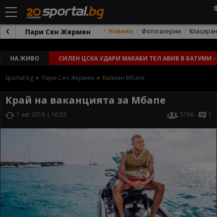
Пари Сен Жермен
Новини
Фотогалерии
Класира
НА ЖИВО
СИЛЕН ЦСКА УДАРИ МАКАБИ ТЕЛ АВИВ В БАТУМИ -
Sportal.bg
Пари Сен Жермен
Килиан Мбапе
Край на ваканцията за Мбапе
1 авг 2018 | 16:23
5156
1