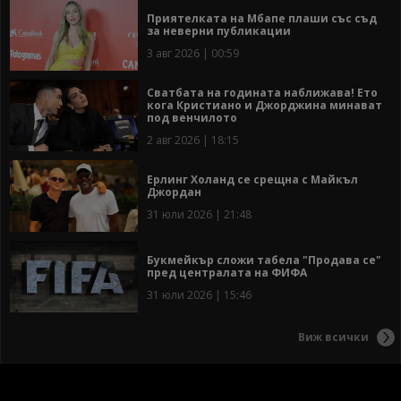
Приятелката на Мбапе плаши със съд
за неверни публикации
3 авг 2026 | 00:59
Сватбата на годината наближава! Ето
кога Кристиано и Джорджина минават
под венчилото
2 авг 2026 | 18:15
Ерлинг Холанд се срещна с Майкъл
Джордан
31 юли 2026 | 21:48
Букмейкър сложи табела "Продава се"
пред централата на ФИФА
31 юли 2026 | 15:46
Виж всички