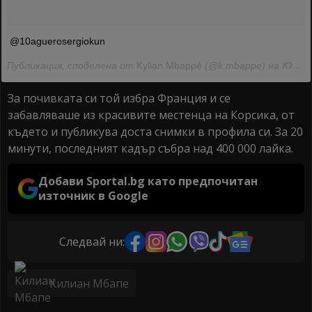
@10aguerosergiokun
Публикация, споделена от
Kylian Mbappé
(@k.mbappe) на Юли 26, 2018 в 11:13 PDT
За почивката си той избра Франция и се
забавляваше из красивите местенца на Корсика, от
където и публикува доста снимки в профила си. За 20
минути, последният кадър събра над 400 000 лайка.
Добави Sportal.bg като предпочитан
източник в Google
Следвай ни:
Килиан Мбапе