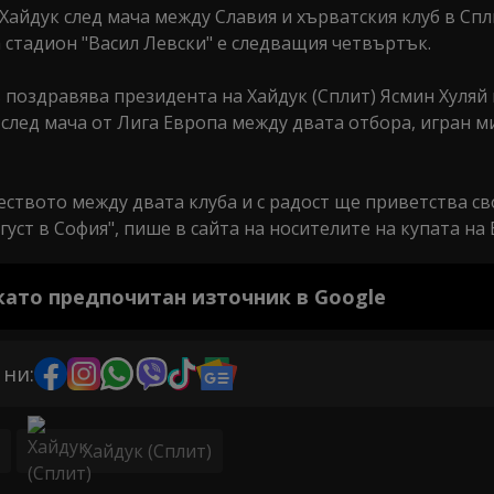
айдук след мача между Славия и хърватския клуб в Спл
на стадион "Васил Левски" е следващия четвъртък.
поздравява президента на Хайдук (Сплит) Ясмин Хуляй 
след мача от Лига Европа между двата отбора, игран м
еството между двата клуба и с радост ще приветства св
уст в София", пише в сайта на носителите на купата на 
 като предпочитан източник в Google
 ни:
Хайдук (Сплит)