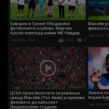
Макаби р
Еуфория в Троян! Обединиха
фиаското
футболните клубове, Мартин
Кушев повежда новия ФК Чавдар
7 авг 2026 | 10
7 авг 2026 | 10:41
2756
5
Левски о
ЦСКА пусна билетите за реванша
Акрам Бур
срещу Макаби (Тел Авив) и призова
феновете да напълнят
7 авг 2026 | 10
Националния стадион