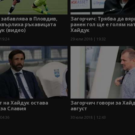
 забавлява в Пловдив,
Загорчич: Трябва да вяр
 хвърлиха ръкавицата
ранен гол ще е голям на
к (видео)
Хайдук
 19:24
29 юли 2018 | 19:32
 на Хайдук остава
Загорчич говори за Хайд
 за Славия
август
 04:36
30 юли 2018 | 12:43