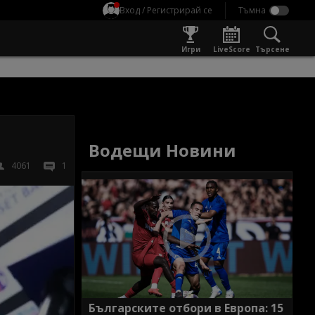
Вход / Регистрирай се
Игри
LiveScore
Търсене
Водещи Новини
4061
1
Българските отбори в Европа: 15