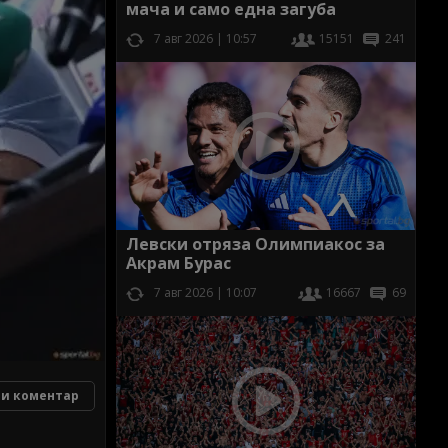
мача и само една загуба
7 авг 2026 | 10:57
15151
241
Левски отряза Олимпиакос за
Акрам Бурас
7 авг 2026 | 10:07
16667
69
и коментар