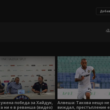
Добав
лужена победа за Хайдук,
Алвеша: Такова нещо не
 ни е в реванша (видео)
виждал, престъпление е