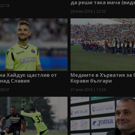
да реши така мача (вид
 22:18
26 юли 2018 | 22:32
на Хайдук щастлив от
Медиите в Хърватия за 
 над Славия
Корави българи
 06:07
27 юли 2018 | 12:59