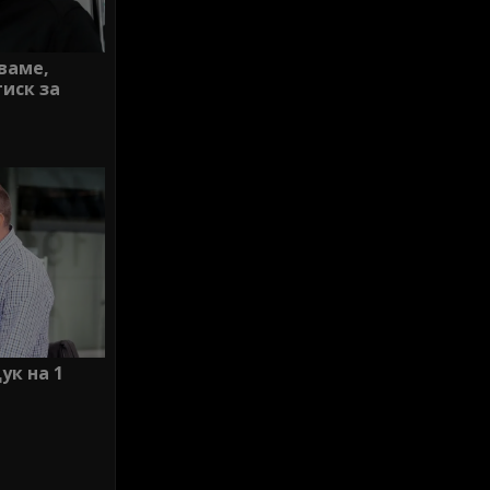
ваме,
тиск за
ук на 1