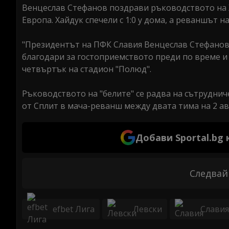
Венцеслав Стефанов поздрави ръководството на Х
Европа. Хайдук спечели с 1:0 у дома, а реваншът 
"Президентът на ПФК Славия Венцеслав Стефанов 
благодари за гостоприемството преди по време и 
четвъртък на стадион "Полюд".
Ръководството на "белите" се радва на сътруднич
от Сплит в мача-реванш между двата тима на 2 авг
Добави Sportal.bg
Следвай
efbet Лига
Левски
Славия