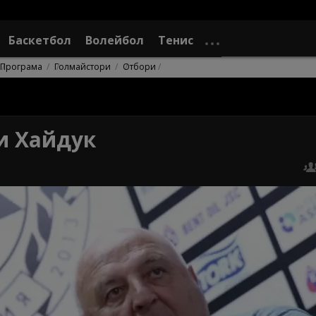
Баскетбол
Волейбол
Тенис
Програма
Голмайстори
Отбори
и Хайдук