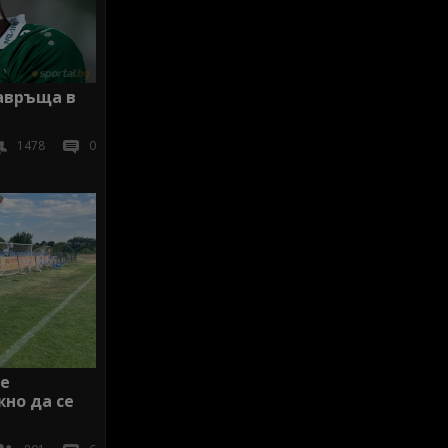
завръща в
1478
0
Ще
но да се