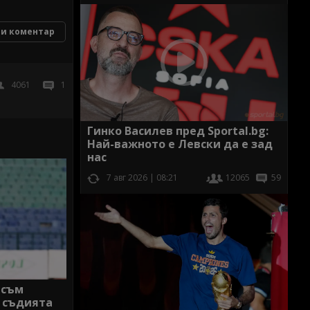
и коментар
4061
1
Гинко Василев пред Sportal.bg:
Най-важното е Левски да е зад
нас
7 авг 2026 | 08:21
12065
59
 съм
 съдията