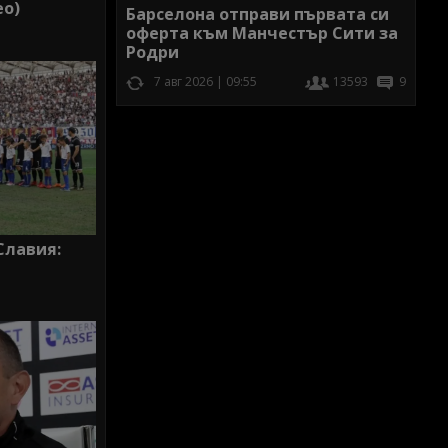
ео)
Барселона отправи първата си
оферта към Манчестър Сити за
Родри
7 авг 2026 | 09:55
13593
9
Славия: