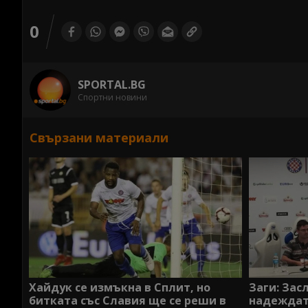
0
SPORTAL.BG
Спортни новини
Свързани материали
Хайдук се измъкна в Сплит, но
Заги: Зас
битката със Славия ще се реши в
надеждата