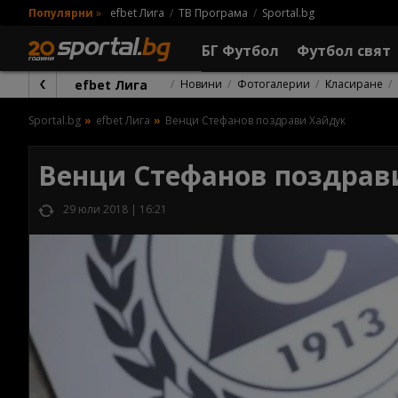
Популярни
»
efbet Лига
ТВ Програма
Sportal.bg
БГ Футбол
Футбол свят
efbet Лига
Новини
Фотогалерии
Класиране
Sportal.bg
efbet Лига
Венци Стефанов поздрави Хайдук
Венци Стефанов поздрав
29 юли 2018 | 16:21