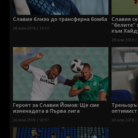
Славия близо до трансферна бомба
Славия се
"белите"
28 юли 2018 | 16:10
към Хайду
29 юли 2018 |
Героят за Славия Йомов: Ще сме
Треньорът
изненадата в Първа лига
оптимист
30 юли 2018 | 03:57
30 юли 2018 |