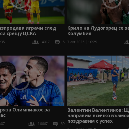
азпродава играчи след
Крило на Лудогорец се 
 си срещу ЦСКА
Колумбия
:35
4017
6
7 авг 2026 | 10:29
тряза Олимпиакос за
Валентин Валентинов: 
ас
направим всичко възмож
поздравим с успех
:07
16667
69