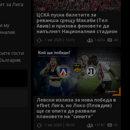
ит за Лига
ЦСКА пусна билетите за
реванша срещу Макаби (Тел
и му
Авив) и призова феновете да
напълнят Националния стадион
иналия
7 авг 2026 | 10:15
14304
46
оите гости
България.
Левски излиза за нова победа в
efbet Лига, но Локо (Пловдив)
ще се опита да развали
плановете на "сините"
7 авг 2026 | 08:00
13187
43