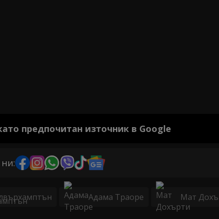
 като предпочитан източник в Google
 ни:
лвърхамптън
Адама Траоре
Мат Дохъ