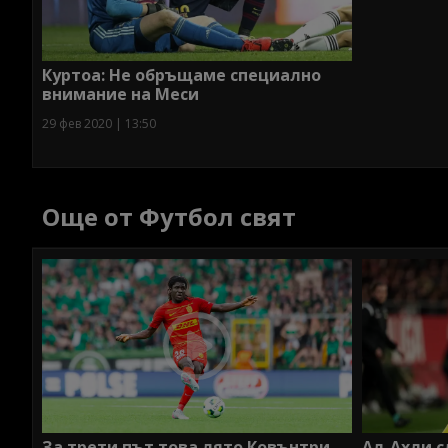
Куртоа: Не обръщаме специално
внимание на Меси
29 фев 2020 | 13:50
Още от Футбол свят
За трети път това лято Ковънтри
Ал-Ахли с