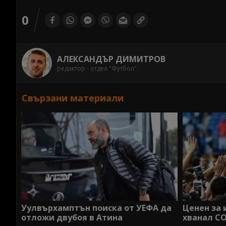
0
АЛЕКСАНДЪР ДИМИТРОВ
редактор - отдел "Футбол"
Свързани материали
Уулвърхамптън поиска от УЕФА да
Ценен за 
отложи двубоя в Атина
хванал CO