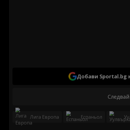
Добави Sportal.bg
Следвай
Лига Европа
Еспаньол
Уу