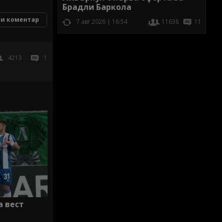
Брадли Баркола
и коментар
7 авг 2026 | 16:54
11638
11
4213
1
а вест