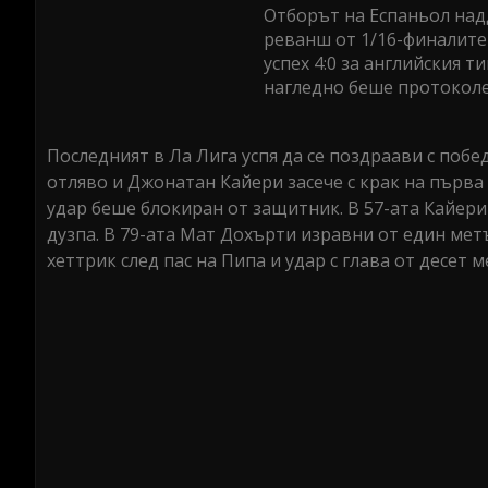
Отборът на Еспаньол надд
реванш от 1/16-финалите
успех 4:0 за английския 
нагледно беше протоколе
Последният в Ла Лига успя да се поздраави с побе
отляво и Джонатан Кайери засече с крак на първа 
удар беше блокиран от защитник. В 57-ата Кайери
дузпа. В 79-ата Мат Дохърти изравни от един метъ
хеттрик след пас на Пипа и удар с глава от десет м