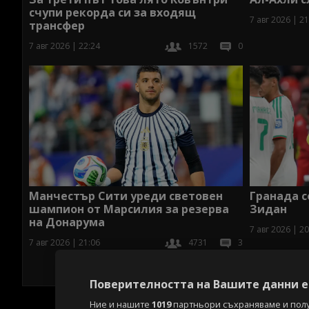
счупи рекорда си за входящ
7 авг 2026 | 21
трансфер
7 авг 2026 | 22:24
1572
0
Манчестър Сити уреди световен
Гранада с
шампион от Марсилия за резерва
Зидан
на Донарума
7 авг 2026 | 20
7 авг 2026 | 21:06
4731
3
Поверителността на Вашите данни е 
Ние и нашите
1019
партньори съхраняваме и пол