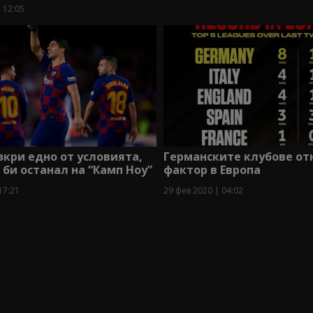
 12:05
зкри едно от условията,
Германските клубове от
 би останал на “Камп Ноу”
фактор в Европа
17:21
29 фев 2020 | 04:02