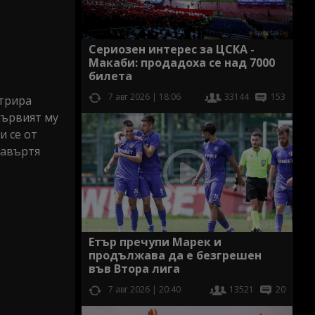
Сериозен интерес за ЦСКА -
Макаби: продадоха се над 7000
билета
7 авг 2026 | 18:06
33144
153
нтрира
 първият му
и се от
завъртя
Етър пречупи Марек и
продължава да е безгрешен
във Втора лига
7 авг 2026 | 20:40
13521
20