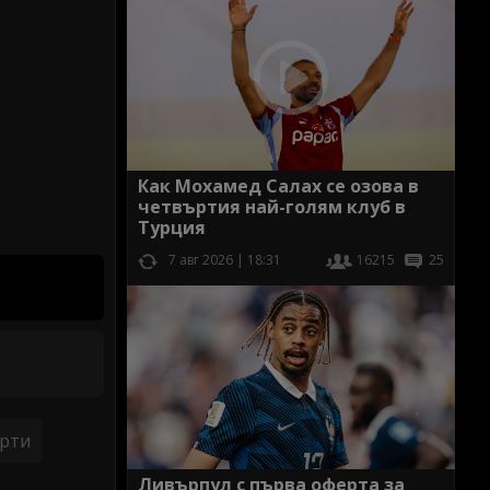
Как Мохамед Салах се озова в
четвъртия най-голям клуб в
Турция
7 авг 2026 | 18:31
16215
25
рти
Ливърпул с първа оферта за