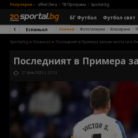
Популярни
»
efbet Лига
ТВ Програма
Sportal.bg
БГ Футбол
Футбол свят
Еспаньол
Новини
Фотогалерии
Класиране
П
Sportal.bg
Еспаньол
Последният в Примера запази честта си в Ли
Последният в Примера за
27 фев 2020 | 22:13