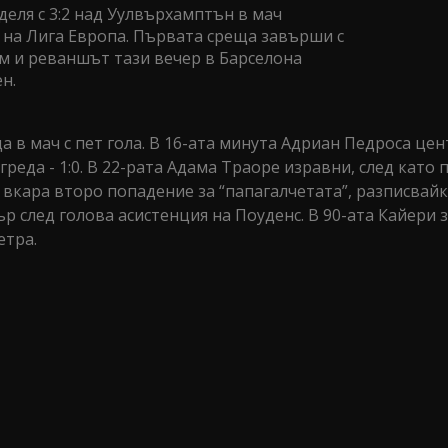
еля с 3:2 над Уулвърхамптън в мач
 на Лига Европа. Първата среща завърши с
тим и реваншът тази вечер в Барселона
н.
да в мач с пет гола. В 16-ата минута Адриан Педроса це
греда - 1:0. В 22-рата Адама Траоре изравни, след като
 вкара второ попадение за “папагалчетата”, разписвайк
р след голова асистенция на Поуденс. В 90-ата Кайери 
етра.