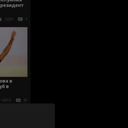
президент
1223
1
ова в
уб в
16215
25
иж всички