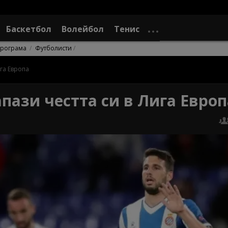
Баскетбол
Волейбол
Тенис
рограма
Футболисти
га Европа
пази честта си в Лига Европ