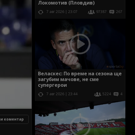
Локомотив (Пловдив)
7 авг 2026 | 23:07
97387
267
Веласкес: По време на сезона ще
загубим мачове, не сме
супергерои
7 авг 2026 | 23:44
5224
4
и коментар