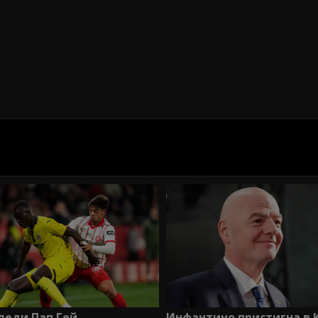
Инфантино пристигна в 
леди Пап Гей