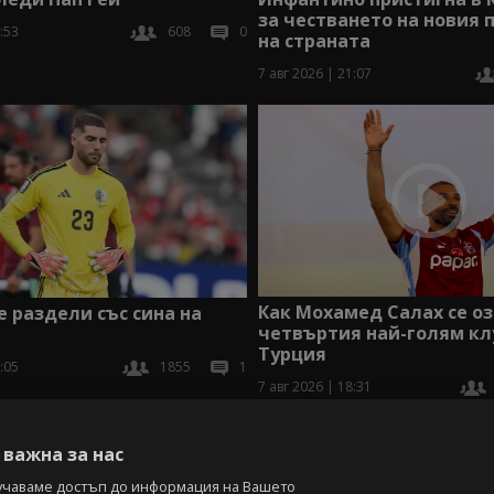
за честването на новия 
:53
608
0
на страната
7 авг 2026 | 21:07
Как Мохамед Салах се оз
е раздели със сина на
четвъртия най-голям кл
Турция
:05
1855
1
7 авг 2026 | 18:31
В
важна за нас
учаваме достъп до информация на Вашето