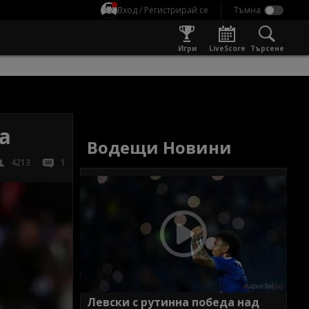
Вход / Регистрирай се
Игри
LiveScore
Търсене
а
Водещи Новини
4213
1
Левски с рутинна победа над