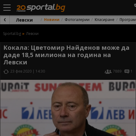
Левски
Новини
Фотогалерии
Класиране
Програм
Sportal.bg
Левски
Кокала: Цветомир Найденов може да
даде 18,5 милиона на година на
Левски
23 фев 2020 | 14:30
7889
1