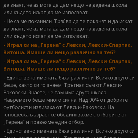
да знаят, че аз мога да дам нещо на дадена школа
или където искат да ме използват.
- Не са ме поканили. Трябва да те поканят и да искат
да знаят, че аз мога да дам нещо на дадена школа
или където искат да ме използват.
- Играл си на „Герена“ с Левски, Левски-Спартак,
Витоша. Имаше ли нещо различно за теб?
- Играл си на „Герена“ с Левски, Левски-Спартак,
Витоша. Имаше ли нещо различно за теб?
- Единствено имената бяха различни. Всичко друго си
беше, както си го знаем. Тръгнал съм от Левски-
Раковски. Знаете, че там има друга школа.
Навремето беше много силна. Над 90% от добрите
футболисти излизаха от Левски-Раковски. На
юношеска възраст се обединявахме с отборите от
„Герена“ и правехме един отбор.
- Единствено имената бяха различни. Всичко друго си