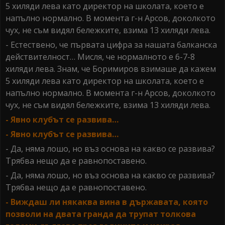
5 хиляди лева като директор на школата, което е
напълно нормално. В момента г-н Арсов, доколкото
чух, не съм видял бележките, взима 13 хиляди лева.
- Естествено, че първата цифра за нашата балканска
действителност… Мисля, че нормалното е 6-7-8
хиляди лева. Знам, че Боримиров взимаше да кажем
5 хиляди лева като директор на школата, което е
напълно нормално. В момента г-н Арсов, доколкото
чух, не съм видял бележките, взима 13 хиляди лева.
- Явно клубът се развива…
- Явно клубът се развива…
- Да, няма лошо, но въз основа на какво се развива?
Трябва нещо да е равнопоставено.
- Да, няма лошо, но въз основа на какво се развива?
Трябва нещо да е равнопоставено.
- Виждаш ли някаква вина в държавата, която
позволи на двата гранда да трупат толкова