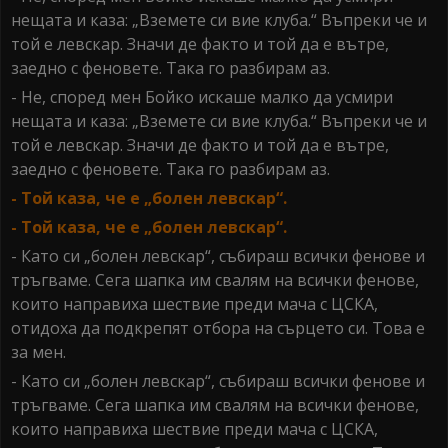
нещата и каза: „Вземете си вие клуба.“ Въпреки че и
той е левскар. Значи де факто и той да е вътре,
заедно с феновете. Така го разбирам аз.
- Не, според мен Бойко искаше малко да усмири
нещата и каза: „Вземете си вие клуба.“ Въпреки че и
той е левскар. Значи де факто и той да е вътре,
заедно с феновете. Така го разбирам аз.
- Той каза, че е „болен левскар“.
- Той каза, че е „болен левскар“.
- Като си „болен левскар“, събираш всички фенове и
тръгваме. Сега шапка им свалям на всички фенове,
които направиха шествие преди мача с ЦСКА,
отидоха да подкрепят отбора на сърцето си. Това е
за мен.
- Като си „болен левскар“, събираш всички фенове и
тръгваме. Сега шапка им свалям на всички фенове,
които направиха шествие преди мача с ЦСКА,