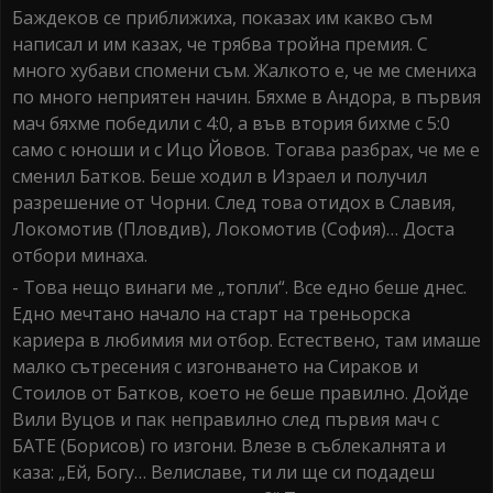
Баждеков се приближиха, показах им какво съм
написал и им казах, че трябва тройна премия. С
много хубави спомени съм. Жалкото е, че ме смениха
по много неприятен начин. Бяхме в Андора, в първия
мач бяхме победили с 4:0, а във втория бихме с 5:0
само с юноши и с Ицо Йовов. Тогава разбрах, че ме е
сменил Батков. Беше ходил в Израел и получил
разрешение от Чорни. След това отидох в Славия,
Локомотив (Пловдив), Локомотив (София)… Доста
отбори минаха.
- Това нещо винаги ме „топли“. Все едно беше днес.
Едно мечтано начало на старт на треньорска
кариера в любимия ми отбор. Естествено, там имаше
малко сътресения с изгонването на Сираков и
Стоилов от Батков, което не беше правилно. Дойде
Вили Вуцов и пак неправилно след първия мач с
БАТЕ (Борисов) го изгони. Влезе в съблекалнята и
каза: „Ей, Богу… Велиславе, ти ли ще си подадеш