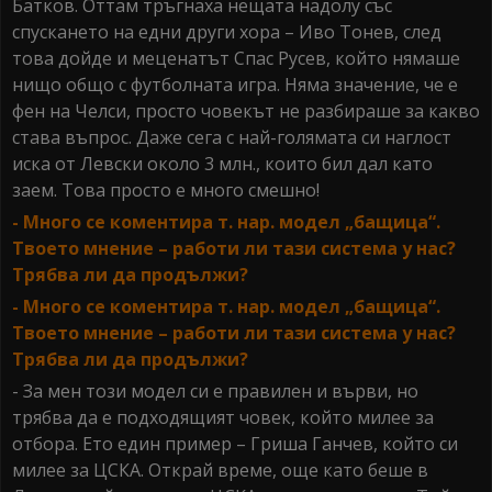
Батков. Оттам тръгнаха нещата надолу със
спускането на едни други хора – Иво Тонев, след
това дойде и меценатът Спас Русев, който нямаше
нищо общо с футболната игра. Няма значение, че е
фен на Челси, просто човекът не разбираше за какво
става въпрос. Даже сега с най-голямата си наглост
иска от Левски около 3 млн., които бил дал като
заем. Това просто е много смешно!
- Много се коментира т. нар. модел „бащица“.
Твоето мнение – работи ли тази система у нас?
Трябва ли да продължи?
- Много се коментира т. нар. модел „бащица“.
Твоето мнение – работи ли тази система у нас?
Трябва ли да продължи?
- За мен този модел си е правилен и върви, но
трябва да е подходящият човек, който милее за
отбора. Ето един пример – Гриша Ганчев, който си
милее за ЦСКА. Открай време, още като беше в