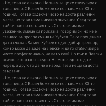
- Не, това не е вярно. Не знам защо се спекулира с
това нещо. С Васил Божков се познавам от 80-те
години. Тогава ходехме често на доста различни
места, но това няма никакво значение. След това
той си пое по неговия път. С него си имаме
уважение, имаме си приказка, говорим си, но не е
станало въпрос за смяна на Хубчев. Те са преценили
да го сложат. За мен Хубчев е един добър треньор,
който може да даде на Левски и да го стабилизира
чисто професионално, не като клуб. Но пък в Левски
всичко е вързано заедно. Не може едното да е
наред, а другото да не е наред. Тези неща са доста
свързани.
- Не, това не е вярно. Не знам защо се спекулира с
това нещо. С Васил Божков се познавам от 80-те
години. Тогава ходехме често на доста различни
места, но това няма никакво значение. След това
той си пое по неговия път. С него си имаме