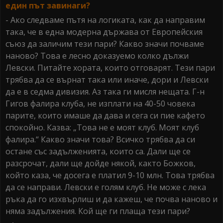
един път завинаги?
- Ако следваме пътя на логиката, как да направим
така, че в една модерна държава от Европейския
съюз да заличим тези пари? Какво значи почваме
наново? Това е лесно доказуемо колко дължи
Левски. Питайте хората, които отговарят. Тези пари
трябва да се върнат така или иначе, дори и Левски
да е в седма дивизия. Аз така ги мисля нещата. Г-н
Гигов фалира клуба, не изплати на 40-50 човека
парите, които имаше да дава и сега си пие кафето
спокойно. Казва: „Това не е моят клуб. Моят клуб
фалира.“ Какво значи това? Всичко трябва да си
остане със задълженията, които са. Дали ще се
разсрочат, дали ще дойде някой, както Божков,
който каза, че досега е платил 9-10 млн. Това трябва
да се направи. Левски е голям клуб. Не може с лека
ръка да го изхвърлиш и да кажеш, че почва наново и
няма задължения. Кой ще ги плаща тези пари?