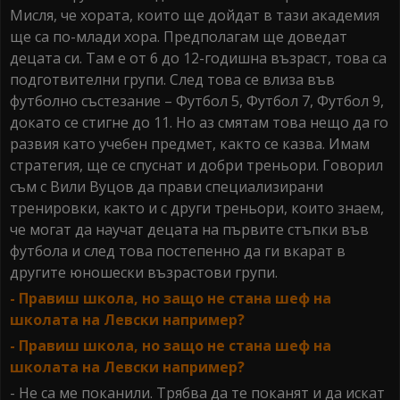
Мисля, че хората, които ще дойдат в тази академия
ще са по-млади хора. Предполагам ще доведат
децата си. Там е от 6 до 12-годишна възраст, това са
подготвителни групи. След това се влиза във
футболно състезание – Футбол 5, Футбол 7, Футбол 9,
докато се стигне до 11. Но аз смятам това нещо да го
развия като учебен предмет, както се казва. Имам
стратегия, ще се спуснат и добри треньори. Говорил
съм с Вили Вуцов да прави специализирани
тренировки, както и с други треньори, които знаем,
че могат да научат децата на първите стъпки във
футбола и след това постепенно да ги вкарат в
другите юношески възрастови групи.
- Правиш школа, но защо не стана шеф на
школата на Левски например?
- Правиш школа, но защо не стана шеф на
школата на Левски например?
- Не са ме поканили. Трябва да те поканят и да искат