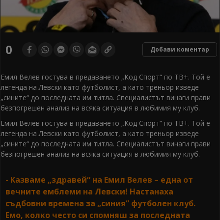
0
Добави коментар
Емил Велев гостува в предаването „Код Спорт“ по ТВ+. Той е
легенда на Левски като футболист, а като треньор изведе
„сините“ до последната им титла. Специалистът винаги прави
безпогрешен анализ на всяка ситуация в любимия му клуб.
Емил Велев гостува в предаването „Код Спорт“ по ТВ+. Той е
легенда на Левски като футболист, а като треньор изведе
„сините“ до последната им титла. Специалистът винаги прави
безпогрешен анализ на всяка ситуация в любимия му клуб.
- Казваме „здравей“ на Емил Велев – една от
вечните емблеми на Левски! Настанаха
съдбовни времена за „синия“ футболен клуб.
Емо, колко често си спомняш за последната