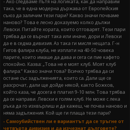
- Ако следваме пътя на логиката, как да направим
така, че в една модерна държава от Европейския
съюз да заличим тези пари? Какво значи почваме
наново? Това е лесно доказуемо колко дължи
Левски. Питайте хората, които отговарят. Тези пари
трябва да се върнат така или иначе, дори и Левски
да е в седма дивизия. Аз така ги мисля нещата. Г-н
Гигов фалира клуба, не изплати на 40-50 човека
парите, които имаше да дава и сега си пие кафето
спокойно. Казва: „Това не е моят клуб. Моят клуб
фалира.“ Какво значи това? Всичко трябва да си
остане със задълженията, които са. Дали ще се
разсрочат, дали ще дойде някой, както Божков,
който каза, че досега е платил 9-10 млн. Това трябва
да се направи. Левски е голям клуб. Не може с лека
ръка да го изхвърлиш и да кажеш, че почва наново и
няма задължения. Кой ще ги плаща тези пари?
- Самоубийствен ли е вариантът да се тръгне от
четвърта дивизия и да изчезнат дълговете?