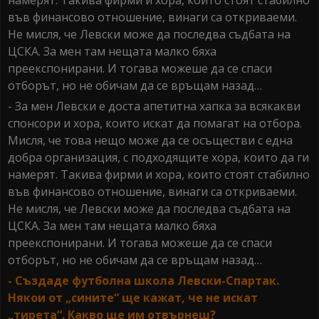
намерят. Такива фирми и хора, които стоят стабилно
във финансово отношение, винаги са откриваеми.
Не мисля, че Левски може да последва съдбата на
ЦСКА. За мен там нещата малко бяха
преекспонирани. И тогава можеше да се спаси
отборът, но не обичам да се връщам назад…
- За мен Левски е доста апетитна хапка за всякакви
спонсори и хора, които искат да помагат на отбора.
Мисля, че това нещо може да се осъществи с една
добра организация, с подходящите хора, които да ги
намерят. Такива фирми и хора, които стоят стабилно
във финансово отношение, винаги са откриваеми.
Не мисля, че Левски може да последва съдбата на
ЦСКА. За мен там нещата малко бяха
преекспонирани. И тогава можеше да се спаси
отборът, но не обичам да се връщам назад…
- Създаде футболна школа Левски-Спартак.
Някои от „сините“ ще кажат, че не искат
„тирета“. Какво ще им отвърнеш?