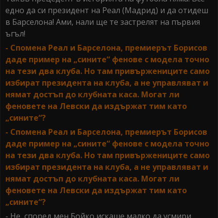
едно да си президент на Реал (Мадрид) и да отидеш
в Барселона! Ами, нали ще те застрелят на първия
ъгъл!
- Спомена Реал и Барселона, премиерът Борисов
даде пример на „сините“ фенове с модела точно
на тези два клуба. Но там привържениците само
избират президента на клуба, а не управляват и
нямат достъп до клубната каса. Могат ли
феновете на Левски да издържат тим като
„сините“?
- Спомена Реал и Барселона, премиерът Борисов
даде пример на „сините“ фенове с модела точно
на тези два клуба. Но там привържениците само
избират президента на клуба, а не управляват и
нямат достъп до клубната каса. Могат ли
феновете на Левски да издържат тим като
„сините“?
- Не, според мен Бойко искаше малко да усмири