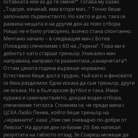
оставката или аз да те сменя?“ Тогава му казах:
„Тодоре, изчакай, има втори мач…“ Точно беше
започнало първенството. Но както и да е, така се
развиха нещата и на другия ден аз поех отбора.
Нищо не е било уговорено, всичко стана спонтанно.
Мечтано начало – в следващия мач с Ботев
(Пловдив) спечелихме с 6:0 на „Герена“. Това ми е
дебютът като старши треньор. Уникален мач
направиха, направо ги развинтиха „канарчетата“!
Оттам цялата година вървеше нормално.
Естествено беше доста трудно, тъй като и феновете
се бяха разделили. Едни искаха да съм треньор, други
не искаха. Но в българския футбол е така. Имах
куража и самочувствието, докрая водих отбора,
спечелихме титлата. Спомням си, че преди мача с
ЦСКА Любо Пенев, който беше треньор на
„червените“, каза: „Ние сме очевадно по-добри от
Левски.“ На другия ден ги бихме 2:0. Бях написал
резултата на таблото отзад. Зе Соареш можеше да