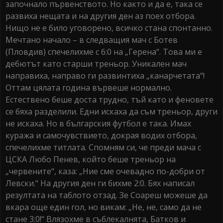
започнало първенството. Но както и да е, така се
развиха нещата и на другия ден аз поех отбора.
Нищо не е било уговорено, всичко стана спонтанно.
Мечтано начало – в следващия мач с Ботев
(Пловдив) спечелихме с 6:0 на „Герена“. Това ми е
дебютът като старши треньор. Уникален мач
направиха, направо ги развинтиха „канарчетата“!
Оттам цялата година вървеше нормално.
Естествено беше доста трудно, тъй като и феновете
се бяха разделили. Едни искаха да съм треньор, други
не искаха. Но в българския футбол е така. Имах
куража и самочувствието, докрая водих отбора,
спечелихме титлата. Спомням си, че преди мача с
ЦСКА Любо Пенев, който беше треньор на
„червените“, каза: „Ние сме очевадно по-добри от
Левски.“ На другия ден ги бихме 2:0. Бях написал
резултата на таблото отзад. Зе Соареш можеше да
вкара още един гол, но викам: „Не, не, само да не
стане 3:0!“ Влязохме в съблекалнята, Батков и