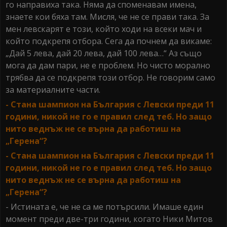
го направиха така. Няма да споменавам имена,
знаете кои бяха там. Мисля, че не се прави така. За
мен левскарят е този, който ходи на всеки мач и
който подкрепя отбора. Сега да почнем да викаме:
„Дай 5 лева, дай 20 лева, дай 100 лева…“ Аз също
мога да дам пари, не е проблем. Но чисто морално
трябва да се подкрепя този отбор. Не говорим само
за материалните части.
- Стана шампион на България с Левски преди 11
години, никой не го е правил след теб. Но защо
нито веднъж не се върна да работиш на
„Герена“?
- Стана шампион на България с Левски преди 11
години, никой не го е правил след теб. Но защо
нито веднъж не се върна да работиш на
„Герена“?
- Истината е, че не са ме потърсили. Имаше един
момент преди две-три години, когато Ники Митов