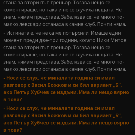
стана за втори път треньор. Тогава нещо се
коментираше, но така и не се случиха нещата. Не
знам, нямам представа. Забелязва се, че много по-
малко левскари останаха в самия клуб. Почти няма.
- Истината е, че не са ме потърсили. Имаше един
момент преди две-три години, когато Ники Митов
стана за втори път треньор. Тогава нещо се
коментираше, но така и не се случиха нещата. Не
знам, нямам представа. Забелязва се, че много по-
малко левскари останаха в самия клуб. Почти няма.
- Носи се слух, че миналата година си имал
разговор с Васил Божков и си бил вариант „Б“,
ако Петър Хубчев се издъни. Има ли нещо вярно
в това?
- Носи се слух, че миналата година си имал
разговор с Васил Божков и си бил вариант „Б“,
ако Петър Хубчев се издъни. Има ли нещо вярно
в това?