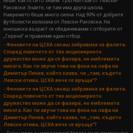
беше, както си го знаем. Тръгнал съм от Левски-
Раковски. Знаете, че там има друга школа.
Навремето беше много силна. Над 90% от добрите
футболисти излизаха от Левски-Раковски. На
юношеска възраст се обединявахме с отборите от
„Герена“ и правехме един отбор.
- Феновете на ЦСКА сякаш забравиха за фалита.
Според повечето от тях акционерното
дружество може да се фалира, но емблемата
никога. Как ти звучи това на фона на лафа на
Димитър Пенев, който казва, че „там, където
Левски отива, ЦСКА вече се връща“?
- Феновете на ЦСКА сякаш забравиха за фалита.
Според повечето от тях акционерното
дружество може да се фалира, но емблемата
никога. Как ти звучи това на фона на лафа на
Димитър Пенев, който казва, че „там, където
Левски отива, ЦСКА вече се връща“?