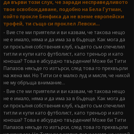
да върви този слух, че заради несправедливото
твое освобождаване, подобно на Бела Гутман,
който прокле Бенфика да не вземе европейски
трофей, ти също си проклел Левски…
- Вие сте ми приятели и ви казвам, че такова нещо
не е имало, няма и да има за в бъдеще. Как мога да
си прокълня собствения клуб, където съм спечелил
титли и купи като футболист, като треньор и като
юноша? Това е абсурдно твърдение! Може би Тити
Папазов някъде го изтърси, след това го прехвърли
на жена ми. Но Тити си е малко луд и мисля, че никой
не му обръща внимание…
- Вие сте ми приятели и ви казвам, че такова нещо
не е имало, няма и да има за в бъдеще. Как мога да
си прокълня собствения клуб, където съм спечелил
титли и купи като футболист, като треньор и като
юноша? Това е абсурдно твърдение! Може би Тити
Папазов някъде го изтърси, след това го прехвърли