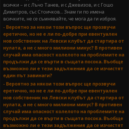
всички – и с Лъчо Танев, и с Джевизов, и с Гошо
Димитров, със Стоичков… Знам ги по имена
всичките, не се съмнявайте, че мога да ги изброя.
- Вероятно за някои този въпрос ще прозвучи
еретично, но не е ли по-добре при евентуален
нов собственик на Левски клубът да стартира от
нулата, а не с много милиони минус? В противен
случай има опасност колелото на проблемите на
продължи да се върти в същата посока. Въобще
възможно ли е тези задължения да се изчистят
един път завинаги?
- Вероятно за някои този въпрос ще прозвучи
еретично, но не е ли по-добре при евентуален
нов собственик на Левски клубът да стартира от
нулата, а не с много милиони минус? В противен
случай има опасност колелото на проблемите на
продължи да се върти в същата посока. Въобще
възможно ли е тези задължения да се изчистят