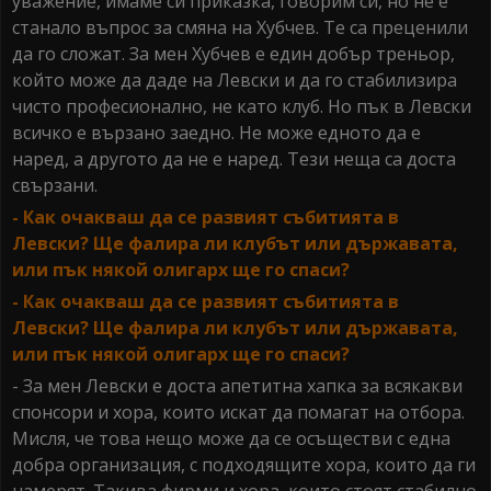
уважение, имаме си приказка, говорим си, но не е
станало въпрос за смяна на Хубчев. Те са преценили
да го сложат. За мен Хубчев е един добър треньор,
който може да даде на Левски и да го стабилизира
чисто професионално, не като клуб. Но пък в Левски
всичко е вързано заедно. Не може едното да е
наред, а другото да не е наред. Тези неща са доста
свързани.
- Как очакваш да се развият събитията в
Левски? Ще фалира ли клубът или държавата,
или пък някой олигарх ще го спаси?
- Как очакваш да се развият събитията в
Левски? Ще фалира ли клубът или държавата,
или пък някой олигарх ще го спаси?
- За мен Левски е доста апетитна хапка за всякакви
спонсори и хора, които искат да помагат на отбора.
Мисля, че това нещо може да се осъществи с една
добра организация, с подходящите хора, които да ги