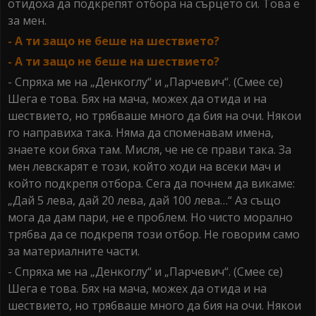
отидоха да подкрепят отбора на сърцето си. Това е
за мен.
- А ти защо не беше на шествието?
- А ти защо не беше на шествието?
- Спряха ме на „Денкоглу“ и „Парчевич“. (Смее се)
Шега е това. Бях на мача, можех да отида и на
шествието, но трябваше много да бия на очи. Някои
го направиха така. Няма да споменавам имена,
знаете кои бяха там. Мисля, че не се прави така. За
мен левскарят е този, който ходи на всеки мач и
който подкрепя отбора. Сега да почнем да викаме:
„Дай 5 лева, дай 20 лева, дай 100 лева…“ Аз също
мога да дам пари, не е проблем. Но чисто морално
трябва да се подкрепя този отбор. Не говорим само
за материалните части.
- Спряха ме на „Денкоглу“ и „Парчевич“. (Смее се)
Шега е това. Бях на мача, можех да отида и на
шествието, но трябваше много да бия на очи. Някои