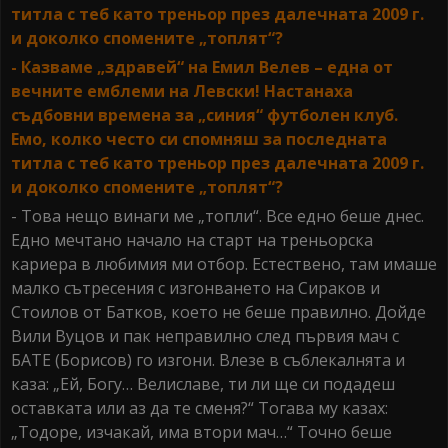
титла с теб като треньор през далечната 2009 г.
и доколко спомените „топлят“?
- Казваме „здравей“ на Емил Велев – една от
вечните емблеми на Левски! Настанаха
съдбовни времена за „синия“ футболен клуб.
Емо, колко често си спомняш за последната
титла с теб като треньор през далечната 2009 г.
и доколко спомените „топлят“?
- Това нещо винаги ме „топли“. Все едно беше днес.
Едно мечтано начало на старт на треньорска
кариера в любимия ми отбор. Естествено, там имаше
малко сътресения с изгонването на Сираков и
Стоилов от Батков, което не беше правилно. Дойде
Вили Вуцов и пак неправилно след първия мач с
БАТЕ (Борисов) го изгони. Влезе в съблекалнята и
каза: „Ей, Богу… Велиславе, ти ли ще си подадеш
оставката или аз да те сменя?“ Тогава му казах:
„Тодоре, изчакай, има втори мач…“ Точно беше