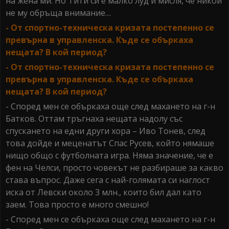
на жена ми. Но Тити си е малко луд и мисля, че никой
не му обръща внимание…
- От спортно-техническа кризата постепенно се
превърна в управленска. Къде се объркаха
нещата? В кой период?
- От спортно-техническа кризата постепенно се
превърна в управленска. Къде се объркаха
нещата? В кой период?
- Според мен се объркаха още след махането на г-н
Батков. Оттам тръгнаха нещата надолу със
спускането на едни други хора – Иво Тонев, след
това дойде и меценатът Спас Русев, който нямаше
нищо общо с футболната игра. Няма значение, че е
фен на Челси, просто човекът не разбираше за какво
става въпрос. Даже сега с най-голямата си наглост
иска от Левски около 3 млн., които бил дал като
заем. Това просто е много смешно!
- Според мен се объркаха още след махането на г-н