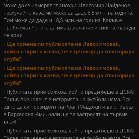
може да се намерят спонсори. Цветомир Найденов
неслучайно каза, че може да даде 8,5 млн. на година.
Той може да даде и 18,5 млн. на година! Какъв е
проблемът? Стига да имаш желание и синята идея да
те води.
- Ще приеме ли публиката на Левски човек,
който открито казва, че е цесекар да спонсорира
клуба?
- Ще приеме ли публиката на Левски човек,
който открито казва, че е цесекар да спонсорира
клуба?
- Публиката прие Божков, който преди беше в ЦСКА!
Такъв прецедент в историята на футбола няма. Все
едно да си президент на Реал (Мадрид) и да отидеш
в Барселона! Ами, нали ще те застрелят на първия
ъгъл!
- Публиката прие Божков, който преди беше в ЦСКА!
Такъв прецедент в историята на футбола няма. Все