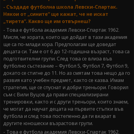
- Създаде футболна школа Левски-Спартак.
Някои от „сините“ ще кажат, че не искат
„тирета“. Какво ще им отвърнеш?
- Това е футбола академия Левски-Спартак 1962.
Мисля, че хората, които ще дойдат в тази академия
ще са по-млади хора. Предполагам ще доведат
децата си. Там е от 6 до 12-годишна възраст, това са
подготвителни групи. След това се влиза във
футболно състезание – Футбол 5, Футбол 7, Футбол 9,
докато се стигне до 11. Но аз смятам това нещо да го
развия като учебен предмет, както се казва. Имам
стратегия, ще се спуснат и добри треньори. Говорил
съм с Вили Вуцов да прави специализирани
тренировки, както и с други треньори, които знаем,
че могат да научат децата на първите стъпки във
футбола и след това постепенно да ги вкарат в
другите юношески възрастови групи.
- Това е футбола академия Левски-Спартак 1962.