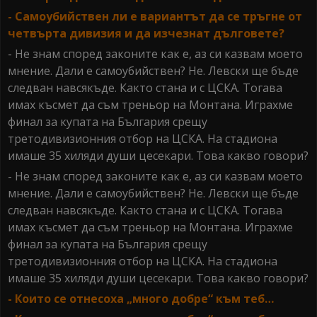
- Самоубийствен ли е вариантът да се тръгне от
четвърта дивизия и да изчезнат дълговете?
- Не знам според законите как е, аз си казвам моето
мнение. Дали е самоубийствен? Не. Левски ще бъде
следван навсякъде. Както стана и с ЦСКА. Тогава
имах късмет да съм треньор на Монтана. Играхме
финал за купата на България срещу
третодивизионния отбор на ЦСКА. На стадиона
имаше 35 хиляди души цесекари. Това какво говори?
- Не знам според законите как е, аз си казвам моето
мнение. Дали е самоубийствен? Не. Левски ще бъде
следван навсякъде. Както стана и с ЦСКА. Тогава
имах късмет да съм треньор на Монтана. Играхме
финал за купата на България срещу
третодивизионния отбор на ЦСКА. На стадиона
имаше 35 хиляди души цесекари. Това какво говори?
- Които се отнесоха „много добре“ към теб…