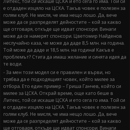
Литекс, той си искаше ЦСКА и ето сега го има. Той си
е отдаден изцяло на ЦСКА. Такъв човек е полезен за
голям клуб. Не мисля, че има нещо лошо. Да, вече
може да се разпределят дейностите – кой за какво
ще отговаря, откъде ще идват спонсори. Винаги
може да се намерят спонсори. Цветомир Найденов
неслучайно каза, че може да даде 8,5 млн. на година.
Той може да даде и 18,5 млн. на година! Какъв е
проблемът? Стига да имаш желание и синята идея да
те води.
- За мен този модел си е правилен и върви, но
трябва да е подходящият човек, който милее за
отбора. Ето един пример – Гриша Ганчев, който си
милее за ЦСКА. Открай време, още като беше в
Литекс, той си искаше ЦСКА и ето сега го има. Той си
е отдаден изцяло на ЦСКА. Такъв човек е полезен за
голям клуб. Не мисля, че има нещо лошо. Да, вече
може да се разпределят дейностите – кой за какво
ще отговаря, откъде ще идват спонсори. Винаги