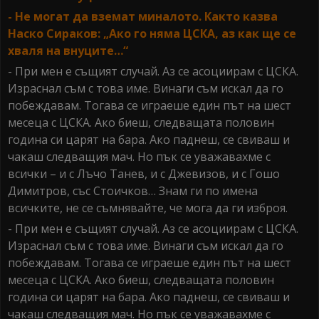
- Не могат да вземат миналото. Както казва
Наско Сираков: „Ако го няма ЦСКА, аз как ще се
хваля на внуците…“
- При мен е същият случай. Аз се асоциирам с ЦСКА.
Израснал съм с това име. Винаги съм искал да го
побеждавам. Тогава се играеше един път на шест
месеца с ЦСКА. Ако биеш, следващата половин
година си царят на бара. Ако паднеш, се свиваш и
чакаш следващия мач. Но пък се уважавахме с
всички – и с Лъчо Танев, и с Джевизов, и с Гошо
Димитров, със Стоичков… Знам ги по имена
всичките, не се съмнявайте, че мога да ги изброя.
- При мен е същият случай. Аз се асоциирам с ЦСКА.
Израснал съм с това име. Винаги съм искал да го
побеждавам. Тогава се играеше един път на шест
месеца с ЦСКА. Ако биеш, следващата половин
година си царят на бара. Ако паднеш, се свиваш и
чакаш следващия мач. Но пък се уважавахме с