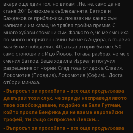
вкара още един гол, но викам: „Не, не, само да не
стане 3:0!“ Влязохме в съблекалнята, Батков и
Баждеков се приближиха, показах им какво съм
написал и им казах, че трябва тройна премия. С
много хубави спомени съм. Жалкото е, че ме смениха
по много неприятен начин. Бяхме в Андора, в първия
мач бяхме победили с 4:0, а във втория бихме с 5:0
само с юноши и с Ицо Йовов. Тогава разбрах, че ме е
сменил Батков. Беше ходил в Израел и получил
разрешение от Чорни. След това отидох в Славия,
Локомотив (Пловдив), Локомотив (София)… Доста
отбори минаха.
- Въпросът за прокобата – все още продължава
да върви този слух, че заради несправедливото
твое освобождаване, подобно на Бела Гутман,
който прокле Бенфика да не вземе европейски
трофей, ти също си проклел Левски…
- Въпросът за прокобата – все още продължава