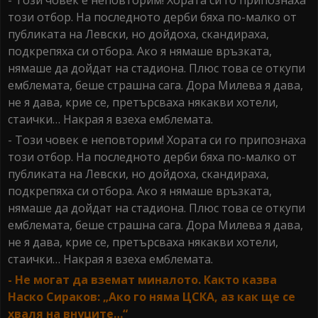
- Този човек е неповторим! Хората си го припознаха
този отбор. На последното дерби бяха по-малко от
публиката на Левски, но дойдоха, скандираха,
подкрепяха си отбора. Ако я нямаше връзката,
нямаше да дойдат на стадиона. Плюс това се откупи
емблемата, беше страшна сага. Дора Милева я дава,
не я дава, крие се, претърсваха някакви хотели,
стаички… Накрая я взеха емблемата.
- Този човек е неповторим! Хората си го припознаха
този отбор. На последното дерби бяха по-малко от
публиката на Левски, но дойдоха, скандираха,
подкрепяха си отбора. Ако я нямаше връзката,
нямаше да дойдат на стадиона. Плюс това се откупи
емблемата, беше страшна сага. Дора Милева я дава,
не я дава, крие се, претърсваха някакви хотели,
стаички… Накрая я взеха емблемата.
- Не могат да вземат миналото. Както казва
Наско Сираков: „Ако го няма ЦСКА, аз как ще се
хваля на внуците…“