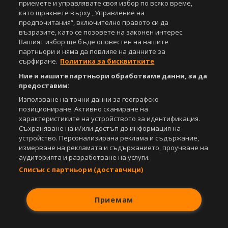
Този уебсайт е собственост на
Sportal Media Group
приемете и управлявате своя избор по всяко време,
като щракнете върху „Управление на
За нас
Екип
За рекламa
Общи условия
предпочитания“, включително правото си да
възразите, като се позовете на законен интерес.
Етични правила на НСС
Лични данни
Вашият избор ще бъде оповестен на нашите
Управление на предпочитания
партньори и няма да повлияе на данните за
сърфиране.
Политика за бисквитките
Съдържанието на този уеб сайт и технологиите, използвани в него, са
под закрила на Закона за авторското право и сродните му права.
Ние и нашите партньори обработваме данни, за да
Всички статии, репортажи, интервюта и други текстови, графични и
предоставим:
видео материали, публикувани в сайта, са собственост на Агенция
Използване на точни данни за географско
Спортал, освен ако изрично е посочено друго. Допуска се
позициониране. Активно сканиране на
публикуване на текстови материали само след писмено съгласие на
характеристиките на устройството за идентификация.
Агенция Спортал, посочване на източника и добавяне на линк към
Съхраняване на и/или достъп до информация на
www.sportal.bg. Използването на графични и видео материали,
публикувани в сайта, е строго забранено. Нарушителите ще бъдат
устройство. Персонализирана реклама и съдържание,
санкционирани с цялата строгост на закона.
измерване на рекламата и съдържанието, проучване на
аудиторията и разработване на услуги.
Свали
БЕЗПЛАТНОТО
приложение за:
Списък с партньори (доставчици)
iOS
Android
Приемам
Powered by: