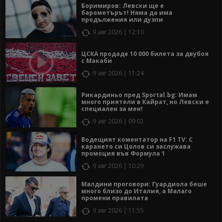
Боримиров: Левски ще е
барометърът! Няма да има
продължения или дузпи
9 авг 2026 | 12:10
ЦСКА продаде 10 000 билета за двубоя
с Макаби
9 авг 2026 | 11:24
Рикардиньо пред Sportal.bg: Имам
много приятели в Кайрат, но Левски е
специален за мен!
9 авг 2026 | 09:02
Водещият коментатор на F1 TV: С
карането си Цолов си заслужава
промоция във Формула 1
9 авг 2026 | 10:29
Малдини проговори: Гуардиола беше
много близо до Италия, а Малаго
промени правилата
9 авг 2026 | 11:55