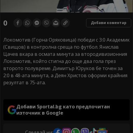
0
Добави коментар
Локомотив (Горна Оряховица) победи с 3:0 Академик
(Свищов) в контролна среща по футбол. Янислав
Цачев вкара в осмата минута за втородивизионния
Локомотив, който стигна до още два гола през
второто полувреме. Димитър Юруков бе точен за
2:0 в 48-ата минута, а Деян Христов оформи крайния
резултат в 75-ата.
Добави Sportal.bg като предпочитан
източник в Google
Следвай ни: