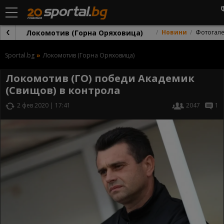
Локомотив (Горна Оряховица)
Новини
Фотогал
Sportal.bg
Локомотив (Горна Оряховица)
Локомотив (ГО) победи Академик
(Свищов) в контрола
2 фев 2020 | 17:41
2047
1