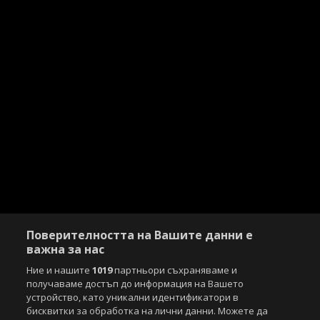
Поверителността на Вашите данни е
важна за нас
Ние и нашите
1019
партньори съхраняваме и
получаваме достъп до информация на Вашето
устройство, като уникални идентификатори в
Copyright © 2007-2026 Агенция Спортал. Всички права запазени.
бисквитки за обработка на лични данни. Можете да