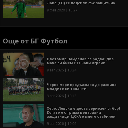
Локо (ГО) се подсили със защитник
9 фев 2020 | 13:27
Още от БГ Футбол
Цветомир Найденов се радва: Два
мача си бием с 11 нови играчи
9 авг 2026 | 10:24
Черно море продължава да развива
младите си таланти
9 авг 2026 | 10:12
Херо: Левски е доста сериозен отбор!
Когато е с трима централни
защитници, ЦСКА е много стабилен
9 авг 2026 | 10:06