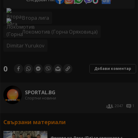
Втора лига
Локомотив (Горна Оряховица)
Dimitar Yurukov
0
Добави коментар
SPORTAL.BG
Спортни новини
2047
1
Свързани материали
Фенове на Локо (Пд) се срещнаха с