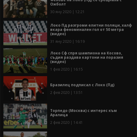
Ожболт
30 яну 2020 | 12:21
Локо Пд разгроми елитни поляци, халф
вкара феноменален гол от 50 метра
(видео)
31 яну 2020 | 16:19
Локо Сф спря шампиона на Косово,
съдия раздава картони на поразия
(видео)
1 фев 2020 | 16:15
Бразилец подписал с Локо (Пд)
2 фев 2020 | 13:51
Торпедо (Москва) с интерес към
Аралица
2 фев 2020 | 14:41