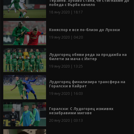
Терзиев: Хубаво стана, че стигнахме до
победа с Върба начело
18 яну 2020 | 18:17
Коняспор е все по-близо до Лукоки
19 яну 2020 | 04:20
Лудогорец обяви реда за продажба на
билети за мача с Интер
19 яну 2020 | 13:25
Лудогорец финализира трансфера на
Горалски в Кайрат
19 яну 2020 | 16:03
Горалски: С Лудогорец изживях
незабравими мигове
20 яну 2020 | 03:13