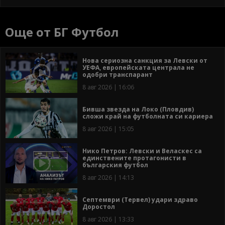
Още от БГ Футбол
Нова сериозна санкция за Левски от
УЕФА, европейската централа не
одобри транспарант
8 авг 2026 | 16:06
Бивша звезда на Локо (Пловдив)
сложи край на футболната си кариера
8 авг 2026 | 15:05
Нико Петров: Левски и Веласкес са
единствените протагонисти в
българския футбол
8 авг 2026 | 14:13
Септември (Тервел) удари здраво
Доростол
8 авг 2026 | 13:33