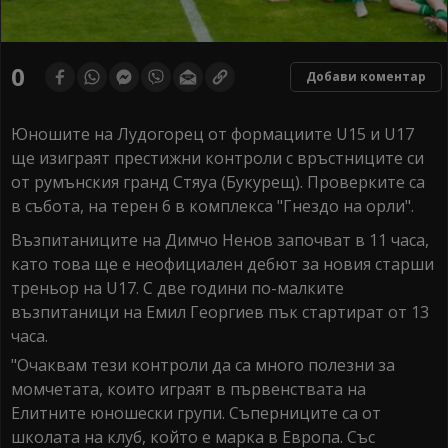
0
Добави коментар
Юношите на Лудогорец от формациите U15 и U17
ще изиграят престижни контроли с връстниците си
от румънския гранд Стяуа (Букурещ). Проверките са
в събота, на терен 6 в комплекса "Гнездо на орли".
Възпитаниците на Димчо Ненов започват в 11 часа,
като това ще е неофициален дебют за новия старши
треньор на U17. С две години по-малките
възпитаници на Емил Георгиев пък стартират от 13
часа.
"Очаквам тези контроли да са много полезни за
момчетата, които играят в първенствата на
Елитните юношески групи. Съперниците са от
школата на клуб, който е марка в Европа. Със