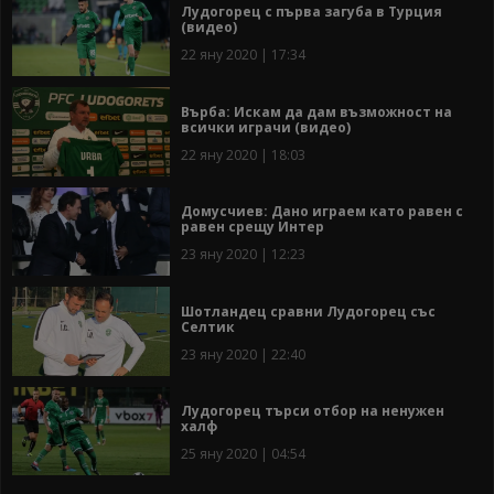
Лудогорец с първа загуба в Турция
(видео)
22 яну 2020 | 17:34
Върба: Искам да дам възможност на
всички играчи (видео)
22 яну 2020 | 18:03
Домусчиев: Дано играем като равен с
равен срещу Интер
23 яну 2020 | 12:23
Шотландец сравни Лудогорец със
Селтик
23 яну 2020 | 22:40
Лудогорец търси отбор на ненужен
халф
25 яну 2020 | 04:54