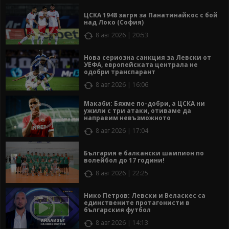
ЦСКА 1948 загря за Панатинайкос с бой
над Локо (София)
8 авг 2026 | 20:53
Нова сериозна санкция за Левски от
УЕФА, европейската централа не
одобри транспарант
8 авг 2026 | 16:06
Макаби: Бяхме по-добри, а ЦСКА ни
ужили с три атаки, отиваме да
направим невъзможното
8 авг 2026 | 17:04
България е балкански шампион по
волейбол до 17 години!
8 авг 2026 | 22:25
Нико Петров: Левски и Веласкес са
единствените протагонисти в
българския футбол
8 авг 2026 | 14:13