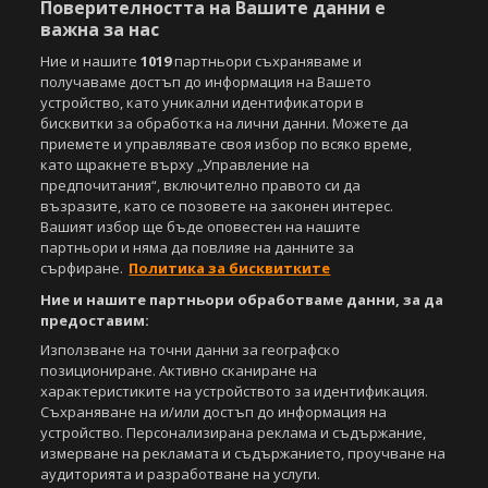
Управление на предпочитания
Поверителността на Вашите данни е
важна за нас
Съдържанието на този уеб сайт и технологиите, използвани в него, са
Ние и нашите
1019
партньори съхраняваме и
под закрила на Закона за авторското право и сродните му права.
получаваме достъп до информация на Вашето
Всички статии, репортажи, интервюта и други текстови, графични и
устройство, като уникални идентификатори в
видео материали, публикувани в сайта, са собственост на Агенция
бисквитки за обработка на лични данни. Можете да
Спортал, освен ако изрично е посочено друго. Допуска се
публикуване на текстови материали само след писмено съгласие на
приемете и управлявате своя избор по всяко време,
Агенция Спортал, посочване на източника и добавяне на линк към
като щракнете върху „Управление на
www.sportal.bg. Използването на графични и видео материали,
предпочитания“, включително правото си да
публикувани в сайта, е строго забранено. Нарушителите ще бъдат
възразите, като се позовете на законен интерес.
санкционирани с цялата строгост на закона.
Вашият избор ще бъде оповестен на нашите
партньори и няма да повлияе на данните за
Свали
БЕЗПЛАТНОТО
приложение за:
сърфиране.
Политика за бисквитките
Ние и нашите партньори обработваме данни, за да
iOS
Android
предоставим:
Използване на точни данни за географско
Powered by:
позициониране. Активно сканиране на
характеристиките на устройството за идентификация.
Съхраняване на и/или достъп до информация на
устройство. Персонализирана реклама и съдържание,
измерване на рекламата и съдържанието, проучване на
аудиторията и разработване на услуги.