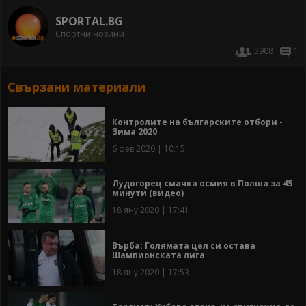
SPORTAL.BG
Спортни новини
3908
1
Свързани материали
Контролите на българските отбори -
Зима 2020
6 фев 2020 | 10:15
Лудогорец смачка осмия в Полша за 45
минути (видео)
18 яну 2020 | 17:41
Върба: Голямата цел си остава
Шампионската лига
18 яну 2020 | 17:53