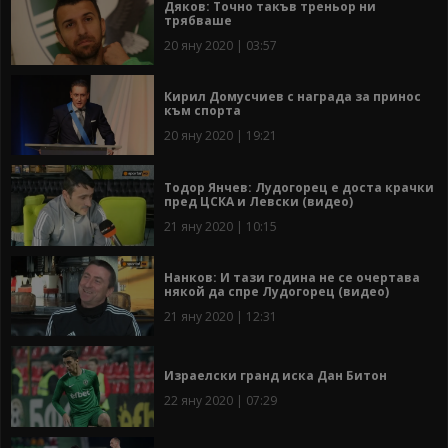
Дяков: Точно такъв треньор ни
трябваше
20 яну 2020 | 03:57
Кирил Домусчиев с награда за принос
към спорта
20 яну 2020 | 19:21
Тодор Янчев: Лудогорец е доста крачки
пред ЦСКА и Левски (видео)
21 яну 2020 | 10:15
Нанков: И тази година не се очертава
някой да спре Лудогорец (видео)
21 яну 2020 | 12:31
Израелски гранд иска Дан Битон
22 яну 2020 | 07:29