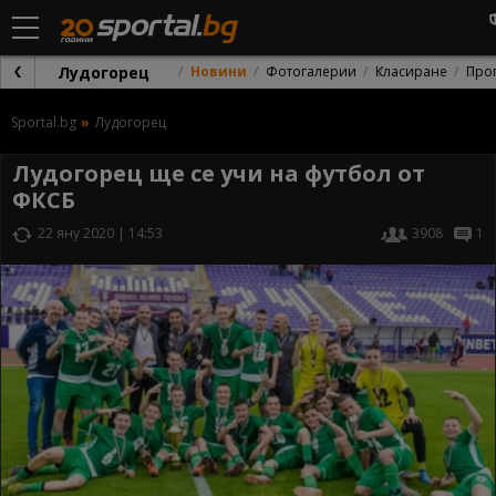
Лудогорец
Новини
Фотогалерии
Класиране
Про
Sportal.bg
Лудогорец
Лудогорец ще се учи на футбол от
ФКСБ
22 яну 2020 | 14:53
3908
1