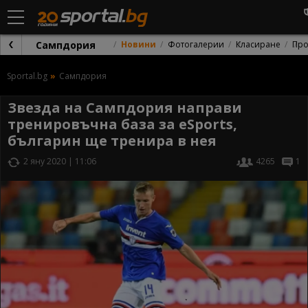
Сампдория
Новини
Фотогалерии
Класиране
Про
Sportal.bg
Сампдория
Звезда на Сампдория направи
тренировъчна база за eSports,
българин ще тренира в нея
2 яну 2020 | 11:06
4265
1