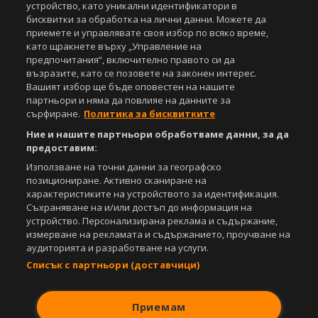
устройство, като уникални идентификатори в
бисквитки за обработка на лични данни. Можете да
приемете и управлявате своя избор по всяко време,
като щракнете върху „Управление на
предпочитания“, включително правото си да
Copyright © 2007-2026 Агенция Спортал. Всички права запазени.
Този уебсайт е собственост на
възразите, като се позовете на законен интерес.
Sportal Media Group
Вашият избор ще бъде оповестен на нашите
За нас
партньори и няма да повлияе на данните за
Екип
За рекламa
Общи условия
сърфиране.
Политика за бисквитките
Етични правила на НСС
Лични данни
Управление на предпочитания
Ние и нашите партньори обработваме данни, за да
предоставим:
Съдържанието на този уеб сайт и технологиите, използвани в него, са
Използване на точни данни за географско
под закрила на Закона за авторското право и сродните му права.
позициониране. Активно сканиране на
Всички статии, репортажи, интервюта и други текстови, графични и
характеристиките на устройството за идентификация.
видео материали, публикувани в сайта, са собственост на Агенция
Съхраняване на и/или достъп до информация на
Спортал, освен ако изрично е посочено друго. Допуска се
устройство. Персонализирана реклама и съдържание,
публикуване на текстови материали само след писмено съгласие на
измерване на рекламата и съдържанието, проучване на
Агенция Спортал, посочване на източника и добавяне на линк към
аудиторията и разработване на услуги.
www.sportal.bg. Използването на графични и видео материали,
публикувани в сайта, е строго забранено. Нарушителите ще бъдат
Списък с партньори (доставчици)
санкционирани с цялата строгост на закона.
Свали
БЕЗПЛАТНОТО
приложение за:
Приемам