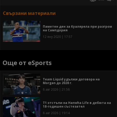
Свързани материали
Паметен ден за Куалярела при разгром
на Сампдория
12 яну 2020 | 17:57
Още от eSports
Team Liquid удължи договора на
Morgan до 2028 г.
8 авг 2026 | 21:58
T1 отстъпи на Hanwha Life в дебюта на
18-годишен състезател
8 авг 2026 | 19:14