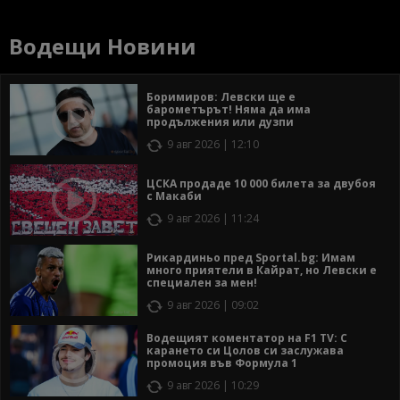
Водещи Новини
Боримиров: Левски ще е
барометърът! Няма да има
продължения или дузпи
9 авг 2026 | 12:10
ЦСКА продаде 10 000 билета за двубоя
с Макаби
9 авг 2026 | 11:24
Рикардиньо пред Sportal.bg: Имам
много приятели в Кайрат, но Левски е
специален за мен!
9 авг 2026 | 09:02
Водещият коментатор на F1 TV: С
карането си Цолов си заслужава
промоция във Формула 1
9 авг 2026 | 10:29