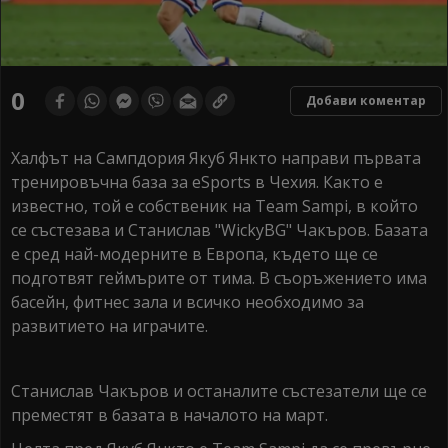
0
Добави коментар
Халфът на Сампдория Якуб Янкто направи първата
тренировъчна база за еSports в Чехия. Както е
известно, той е собственик на Team Sampi, в който
се състезава и Станислав "WickyBG" Чакъров. Базата
е сред най-модерните в Европа, където ще се
подготвят геймърите от тима. В съоръжението има
басейн, фитнес зала и всичко необходимо за
развитието на играчите.
Станислав Чакъров и останалите състезатели ще се
преместят в базата в началото на март.