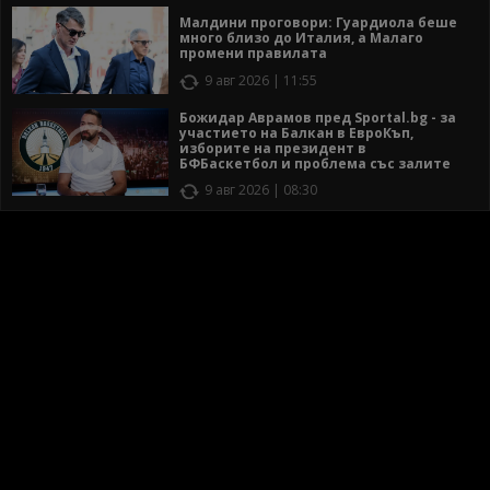
Малдини проговори: Гуардиола беше
много близо до Италия, а Малаго
промени правилата
9 авг 2026 | 11:55
Божидар Аврамов пред Sportal.bg - за
участието на Балкан в ЕвроКъп,
изборите на президент в
БФБаскетбол и проблема със залите
9 авг 2026 | 08:30