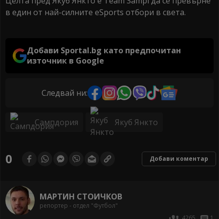
Целта пред Якуб Янкто е Team Sampi да се превърне
в един от най-силните eSports отбори в света.
Добави Sportal.bg като предпочитан
източник в Google
Следвай ни:
Сампдория
Якуб Янкто
0
Добави коментар
МАРТИН СТОИЧКОВ
репортер - отдел "Футбол"
4265
1