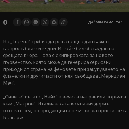
0
Добави коментар
На „Герена“ трябва да решат още един важен
въпрос в близките дни. И той е бил обсъждан на
срещата вчера. Това е екипировката за новото
първенство, която може да генерира сериозни
приходи от страна на феновете при закупуването на
фланелки и други части от нея, съобщава „Меридиан
Мач“.
„Сините“ късат с „Найк“ и вече са направили поръчка
към „Макрон“. Италианската компания дори е
готова с нея, но продукцията не може да пристигне в
България.