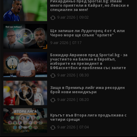
Рикардиньо пред Sportal.bg: Имам
много приятели в Кайрат, но Левски е
специален за мен!
9 авг 2026 | 09:02
Ще запише ли Лудогорец 4 от 4, или
Черно море ще спъне "орлите"
9 авг 2026 | 07:17
Божидар Аврамов пред Sportal.bg - за
участието на Балкан в ЕвроКъп,
изборите на президент в
БФБаскетбол и проблема със залите
9 авг 2026 | 08:30
Защо в Премиър лийг има рекорден
брой нови мениджъри
9 авг 2026 | 08:20
Кръгът във Втора лига продължава с
четири срещи
9 авг 2026 | 07:04