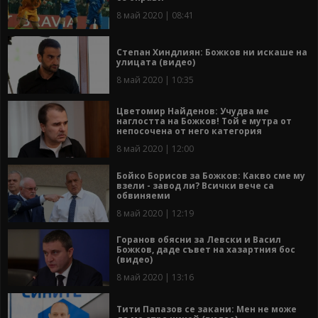
8 май 2020 | 08:41
Степан Хиндлиян: Божков ни искаше на
улицата (видео)
8 май 2020 | 10:35
Цветомир Найденов: Учудва ме
наглостта на Божков! Той е мутра от
непосочена от него категория
8 май 2020 | 12:00
Бойко Борисов за Божков: Какво сме му
взели - завод ли? Всички вече са
обвиняеми
8 май 2020 | 12:19
Горанов обясни за Левски и Васил
Божков, даде съвет на хазартния бос
(видео)
8 май 2020 | 13:16
Тити Папазов се закани: Мен не може