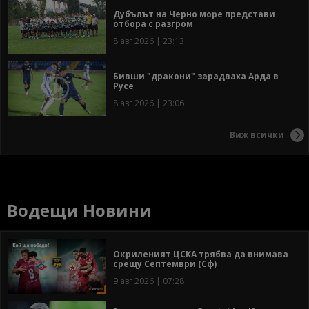
Дубълът на Черно море представи
отбора с разгром
8 авг 2026 | 23:13
Бивши "дракони" зарадваха Арда в
Русе
8 авг 2026 | 23:06
Виж всички
Водещи Новини
Окриленият ЦСКА трябва да внимава
срещу Септември (Сф)
9 авг 2026 | 07:28