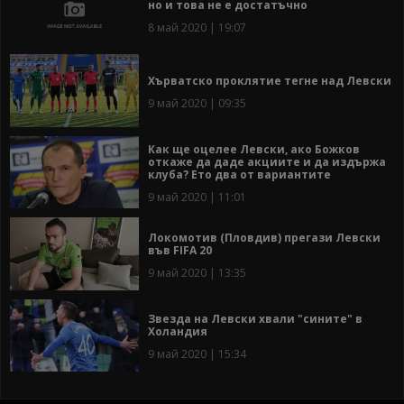
но и това не е достатъчно
8 май 2020 | 19:07
Хърватско проклятие тегне над Левски
9 май 2020 | 09:35
Как ще оцелее Левски, ако Божков
откаже да даде акциите и да издържа
клуба? Ето два от вариантите
9 май 2020 | 11:01
Локомотив (Пловдив) прегази Левски
във FIFA 20
9 май 2020 | 13:35
Звезда на Левски хвали "сините" в
Холандия
9 май 2020 | 15:34