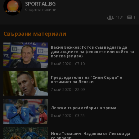
SPORTAL.BG
Спортни новини
4131
1
Свързани материали
Васил Божков: Готов съм веднага да
дам акциите на феновете или който ги
поиска (видео)
8 май 2020 | 07:10
Председателят на "Сини Сърца" е
оптимист за Левски
7 май 2020 | 22:09
Левски търси отбори на трима
8 май 2020 | 03:25
Игор Томашич: Надявам се Левски да
се оправи