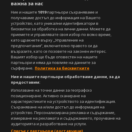
важна за нас
Съдържанието на този уеб сайт и технологиите, използвани в него, са
Ние и нашите
1019
партньори съхраняваме и
под закрила на Закона за авторското право и сродните му права.
получаваме достъп до информация на Вашето
Всички статии, репортажи, интервюта и други текстови, графични и
устройство, като уникални идентификатори в
видео материали, публикувани в сайта, са собственост на Агенция
бисквитки за обработка на лични данни. Можете да
Спортал, освен ако изрично е посочено друго. Допуска се
приемете и управлявате своя избор по всяко време,
публикуване на текстови материали само след писмено съгласие на
като щракнете върху „Управление на
Агенция Спортал, посочване на източника и добавяне на линк към
www.sportal.bg. Използването на графични и видео материали,
предпочитания“, включително правото си да
публикувани в сайта, е строго забранено. Нарушителите ще бъдат
възразите, като се позовете на законен интерес.
санкционирани с цялата строгост на закона.
Вашият избор ще бъде оповестен на нашите
партньори и няма да повлияе на данните за
Свали
БЕЗПЛАТНОТО
приложение за:
сърфиране.
Политика за бисквитките
Ние и нашите партньори обработваме данни, за да
iOS
Android
предоставим:
Използване на точни данни за географско
Powered by:
позициониране. Активно сканиране на
характеристиките на устройството за идентификация.
Съхраняване на и/или достъп до информация на
устройство. Персонализирана реклама и съдържание,
измерване на рекламата и съдържанието, проучване на
аудиторията и разработване на услуги.
Списък с партньори (доставчици)