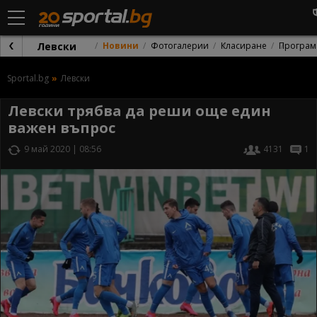
Левски
Новини
Фотогалерии
Класиране
Програм
Sportal.bg
Левски
Левски трябва да реши още един
важен въпрос
9 май 2020 | 08:56
4131
1