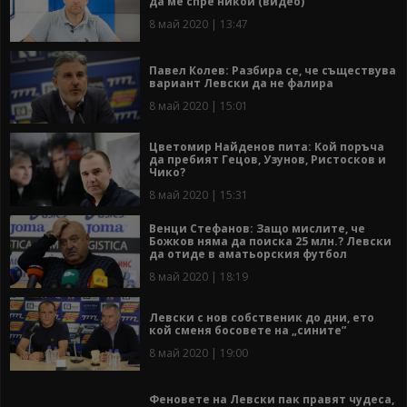
да ме спре никой (видео)
8 май 2020 | 13:47
Павел Колев: Разбира се, че съществува
вариант Левски да не фалира
8 май 2020 | 15:01
Цветомир Найденов пита: Кой поръча
да пребият Гецов, Узунов, Ристосков и
Чико?
8 май 2020 | 15:31
Венци Стефанов: Защо мислите, че
Божков няма да поиска 25 млн.? Левски
да отиде в аматьорския футбол
8 май 2020 | 18:19
Левски с нов собственик до дни, ето
кой сменя босовете на „сините”
8 май 2020 | 19:00
Феновете на Левски пак правят чудеса,