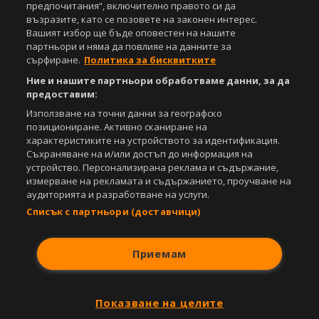
предпочитания“, включително правото си да
iOS
Android
възразите, като се позовете на законен интерес.
Вашият избор ще бъде оповестен на нашите
Powered by:
партньори и няма да повлияе на данните за
сърфиране.
Политика за бисквитките
Ние и нашите партньори обработваме данни, за да
предоставим:
Използване на точни данни за географско
позициониране. Активно сканиране на
характеристиките на устройството за идентификация.
Съхраняване на и/или достъп до информация на
устройство. Персонализирана реклама и съдържание,
измерване на рекламата и съдържанието, проучване на
аудиторията и разработване на услуги.
Списък с партньори (доставчици)
Приемам
Показване на целите