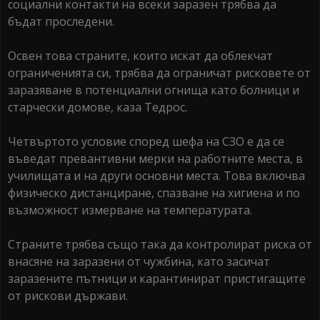
социални контакти на всеки заразен трябва да
бъдат проследени.
Освен това страните, които искат да облекчат
ограниченията си, трябва да ограничат рисковете от
заразяване в потенциални огнища като болници и
старчески домове, каза Тедрос.
Четвъртото условие според шефа на СЗО е да се
въведат превантивни мерки на работните места, в
училищата и на други основни места. Това включва
физическо дистанциране, спазване на хигиена и по
възможност измерване на температурата.
Страните трябва също така да контролират риска от
внасяне на заразени от чужбина, като засичат
заразените пътници и карантинират пристигащите
от рискови държави.