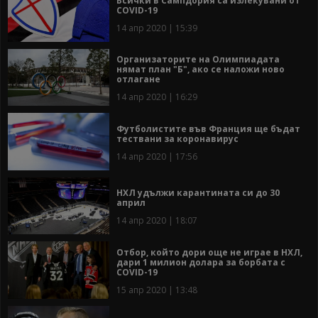
Всички в Сампдория са излекувани от
COVID-19
14 апр 2020 | 15:39
Организаторите на Олимпиадата
нямат план "Б", ако се наложи ново
отлагане
14 апр 2020 | 16:29
Футболистите във Франция ще бъдат
тествани за коронавирус
14 апр 2020 | 17:56
НХЛ удължи карантината си до 30
април
14 апр 2020 | 18:07
Отбор, който дори още не играе в НХЛ,
дари 1 милион долара за борбата с
COVID-19
15 апр 2020 | 13:48