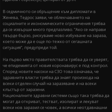
В седмичното си обръщение към дипломати в
Женева, Тедрос заяви, че облекчаването на
социалните и икономическите ограничения трябва
да се извърши много предпазливо. "Ако се направи
твърде бързо, рискуваме ново избухване на зараза,
което може да е още по-тежко от сегашната
ситуация", предупреди той.
На първо място правителствата трябва да се уверят,
че епидемията от новия коронавирус е под контрол.
Според новите насоки на СЗО това означава, че
здравните власти трябва да знаят произхода на
всеки отделен случай на заразяване и на всеки
клъстър от заразени.
Националните здравни системи също така трябва да
могат да откриват, тестват, изолират и лекуват
всеки нов заразил се човек, а всички неотдавнашни