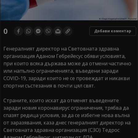
0
Добави коментар
Генералният директор на Световната здравна
организация Аданом Гебрейесус обяви условията,
при които всяка държава може да отмени частично
или напълно ограниченията, въведени заради
COVID-19, заради които не се провеждат и никакви
спортни състезания в почти цял свят.
Страните, които искат да отменят въведените
заради новия коронавирус ограничения, трябва да
спазят редица условия, за да се избегне нова вълна
от заразявания, каза днес генералният директор на
Световната здравна организация (СЗО) Тедрос
Аданом Гебрейесус, цитиран от ДПА.