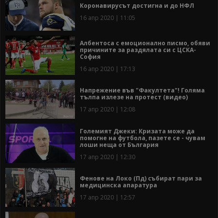
Коронавирусът достигна и до НФЛ
16 апр 2020 | 11:05
Албентоса с емоционално писмо, обяви
причините за раздялата си с ЦСКА-
София
16 апр 2020 | 17:13
Напрежение във "Факултета"! Голяма
тълпа излезе на протест (видео)
17 апр 2020 | 12:08
Големият Джеки: Кризата може да
помогне на футбола, пазете се - чувам
лоши неща от България
17 апр 2020 | 12:30
Фенове на Локо (Пд) събират пари за
медицинска апаратура
17 апр 2020 | 12:57