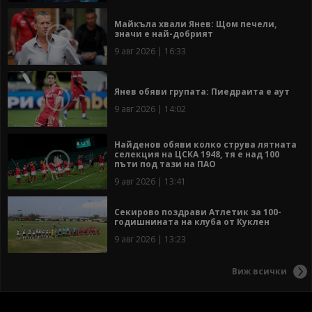
Майкъла хвали Янев: Щом печели,
значи е най-добрият
9 авг 2026 | 16:33
Янев обяви групата: Пиедраита е аут
9 авг 2026 | 14:02
Найденов обяви колко струва лятната
селекция на ЦСКА 1948, тя е над 100
пъти под тази на ПАО
9 авг 2026 | 13:41
Секирово поздрави Атлетик за 100-
годишнината на клуба от Куклен
9 авг 2026 | 13:23
Виж всички