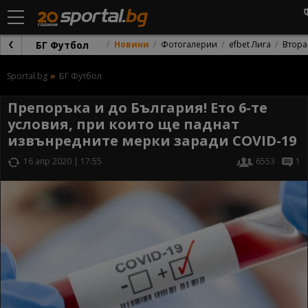
БГ Футбол
Новини
Фотогалерии
efbet Лига
Втора
Sportal.bg
БГ Футбол
Препоръка и до България! Ето 6-те
условия, при които ще паднат
извънредните мерки заради COVID-19
16 апр 2020 | 17:55
6553
1