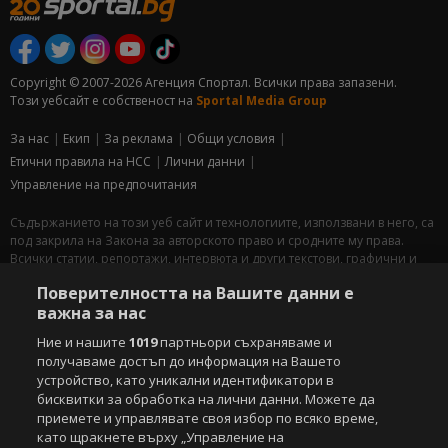
Copyright © 2007-2026 Агенция Спортал. Всички права запазени.
Този уебсайт е собственост на
Sportal Media Group
За нас
Екип
За рекламa
Общи условия
Етични правила на НСС
Лични данни
Управление на предпочитания
Съдържанието на този уеб сайт и технологиите, използвани в него, са
под закрила на Закона за авторското право и сродните му права.
Всички статии, репортажи, интервюта и други текстови, графични и
видео материали, публикувани в сайта, са собственост на Агенция
Поверителността на Вашите данни е
Спортал, освен ако изрично е посочено друго. Допуска се
важна за нас
публикуване на текстови материали само след писмено съгласие на
Агенция Спортал, посочване на източника и добавяне на линк към
Ние и нашите
1019
партньори съхраняваме и
www.sportal.bg. Използването на графични и видео материали,
получаваме достъп до информация на Вашето
публикувани в сайта, е строго забранено. Нарушителите ще бъдат
устройство, като уникални идентификатори в
санкционирани с цялата строгост на закона.
бисквитки за обработка на лични данни. Можете да
приемете и управлявате своя избор по всяко време,
Свали
БЕЗПЛАТНОТО
приложение за:
като щракнете върху „Управление на