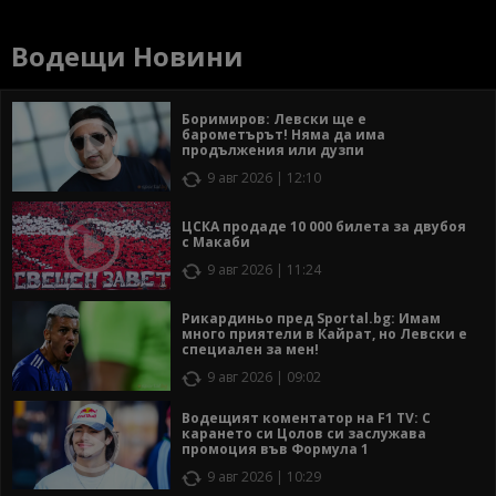
Водещи Новини
Боримиров: Левски ще е
барометърът! Няма да има
продължения или дузпи
9 авг 2026 | 12:10
ЦСКА продаде 10 000 билета за двубоя
с Макаби
9 авг 2026 | 11:24
Рикардиньо пред Sportal.bg: Имам
много приятели в Кайрат, но Левски е
специален за мен!
9 авг 2026 | 09:02
Водещият коментатор на F1 TV: С
карането си Цолов си заслужава
промоция във Формула 1
9 авг 2026 | 10:29