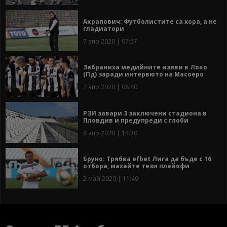
Акрапович: Футболистите са хора, а не
гладиатори
7 апр 2020 | 07:57
Забраниха медийните изяви в Локо
(Пд) заради интервюто на Масоеро
7 апр 2020 | 08:40
РЗИ завари 3 заключени стадиона в
Пловдив и предупреди с глоби
8 апр 2020 | 14:20
Бруно: Трябва efbet Лига да бъде с 16
отбора, махайте тези плейофи
2 май 2020 | 11:49