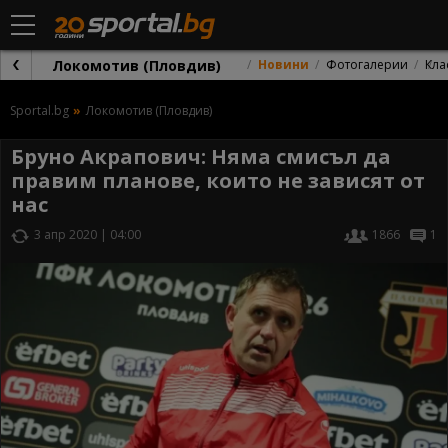
Локомотив (Пловдив)
Новини
Фотогалерии
Кла
Sportal.bg
Локомотив (Пловдив)
Бруно Акрапович: Няма смисъл да
правим планове, които не зависят от
нас
3 апр 2020 | 04:00
1866
1