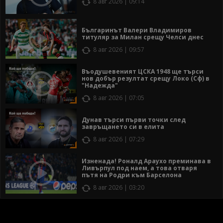
8 авг 2026 | 09:14
Българинът Валери Владимиров
титуляр за Милан срещу Челси днес
8 авг 2026 | 09:57
Въодушевеният ЦСКА 1948 ще търси
нов добър резултат срещу Локо (Сф) в
"Надежда"
8 авг 2026 | 07:05
Дунав търси първи точки след
завръщането си в елита
8 авг 2026 | 07:29
Изненада! Роналд Араухо преминава в
Ливърпул под наем, а това отваря
пътя на Родри към Барселона
8 авг 2026 | 03:20