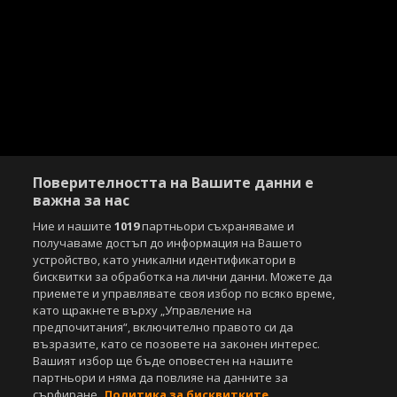
Поверителността на Вашите данни е
важна за нас
Ние и нашите
1019
партньори съхраняваме и
получаваме достъп до информация на Вашето
устройство, като уникални идентификатори в
бисквитки за обработка на лични данни. Можете да
приемете и управлявате своя избор по всяко време,
като щракнете върху „Управление на
предпочитания“, включително правото си да
възразите, като се позовете на законен интерес.
Вашият избор ще бъде оповестен на нашите
партньори и няма да повлияе на данните за
сърфиране.
Политика за бисквитките