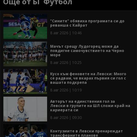
Още от БГ Футбол
"Сините" обявиха програмата си до
реванша с Кайрат
8 авг 2026 | 10:46
Мачът срещу Лудогорец може да
повдигне самочувствието на Черно
море
8 авг 2026 | 10:25
Кусо към феновете на Левски: Много
се радвам, че вкарах първия си гол с
вашата подкрепа
8 авг 2026 | 10:19
Авторът на единствения гол за
Левски в групите на ШЛ сложи край на
кариерата си
8 авг 2026 | 09:30
Контузиите в Левски пренареждат
трансферните планове