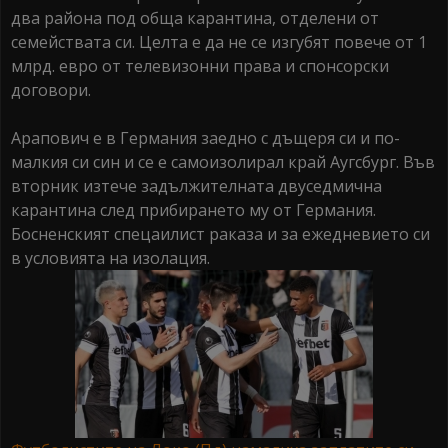
два района под обща карантина, отделени от
семействата си. Целта е да не се изгубят повече от 1
млрд. евро от телевизонни права и спонсорски
договори.
Арапович е в Германия заедно с дъщеря си и по-
малкия си син и се е самоизолирал край Аугсбург. Във
вторник изтече задължителната двуседмична
карантина след прибирането му от Германия.
Босненският спецаилист раказа и за ежедневието си
в условията на изолация.