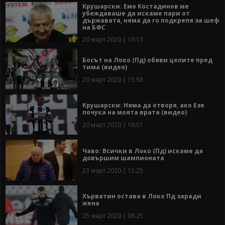
Крушарски: Емо Костадинов ме
убеждаваше да искаме пари от
държавата, няма да го подкрепя за шеф
на БФС
20 март 2020 | 16:13
Босът на Локо (Пд) обяви целите пред
тима (видео)
20 март 2020 | 15:58
Крушарски: Няма да отворя, ако Езе
почука на моята врата (видео)
20 март 2020 | 16:07
Чаво: Всички в Локо (Пд) искаме да
довършим шампионата
23 март 2020 | 15:25
Хърватин остава в Локо Пд заради
жена
25 март 2020 | 06:25