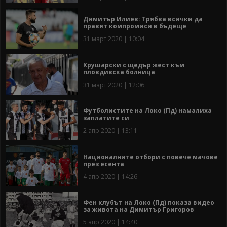
Димитър Илиев: Трябва всички да
правят компромиси в бъдеще
31 март 2020 | 10:04
Крушарски с щедър жест към
пловдивска болница
31 март 2020 | 12:06
Футболистите на Локо (Пд) намалиха
заплатите си
2 апр 2020 | 13:11
Националните отбори с повече мачове
през есента
4 апр 2020 | 14:26
Фен клубът на Локо (Пд) показа видео
за живота на Димитър Григоров
5 апр 2020 | 14:40