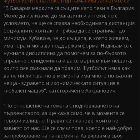
Футболистите на Локо (Пд) намалиха заплатите си
"В Бавария мерките са същите като тези в България.
Може да излизаме до магазини и аптеки, но с
условието, че ще се спазва необходимата дистанция.
Социалните контакти трябва да се ограничат до
минимум. Хубаво е, че до къщата, в която живеем,
има гора и мога да поддържам форма. Надявам се с
нужната дисциплина да помогнем за по-бързото
справяне с епидемията и да се върнем към нещата,
които сме свикнали да правим. Футболът няма как
да не ни липсва, но в момента има много по-важни
неща - здравето и иконимическата ситуация в
глобален мащаб", категоричен е Аакрапович.
"По отношение на темата с подновяването на
първенството, аз ще кажа само, че в момента се
говори излишно. Правят се планове, които не
зависят от нас. Ще се случи това, което е най-добро
за преборване на пандемията. Аз вярвам в своя