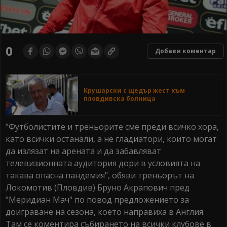
0
Добави коментар
Крушарски с щедър жест към
пловдивска болница
"Футболистите и треньорите сме преди всичко хора,
като всички останали, а не гладиатори, които могат
да излязат на арената и да забавляват
телевизионната аудитория дори в условията на
такава опасна пандемия", обяви треньорът на
Локомотив (Пловдив) Бруно Акрапович пред
"Меридиан Мач" по повод предложението за
доиграване на сезона, което направиха в Англия.
Там се коментира събирането на всички клубове в