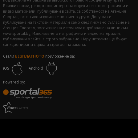
под закрила на Закона за авторското право и сродните му права.
Всички статии, репортажи, интервюта и други текстови, графични и
видео материали, публикувани в сайта, са собственост на Агенция
Спортал, освен ако изрично е посочено друго. Допуска се
публикуване на текстови материали само след писмено съгласие на
Агенция Спортал, посочване на източника и добавяне на линк към
www.sportal.bg. Използването на графични и видео материали,
публикувани в сайта, е строго забранено. Нарушителите ще бъдат
санкционирани с цялата строгост на закона.
Свали
БЕЗПЛАТНОТО
приложение за:
iOS
Android
Powered by: