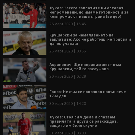
Луков: Засега заплатите ни остават
непроменени, но имаме готовност и за
компромис от наша страна (видео)
26 март 2020 | 15:45
Крушарски за намаляването на
заплатите: Ако не работиш, не трябва и
да получаваш
28 март 2020 | 00:55
Акрапович: Ще направим жест към
Крушарски, той го заслужава
30 март 2020 | 02:29
Гонзо: Не съм се показвал навън вече
17-и ден
30 март 2020 | 14:20
Луков: Стоя си у дома и спазвам
правилата, а други се разхождат,
защото им било скучно
31 март 2020 | 08:03