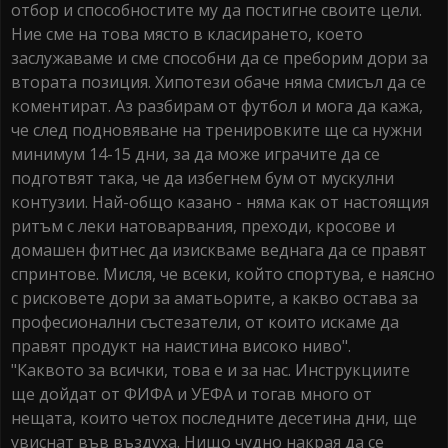
отбор и способностите му да постигне своите цели.
Ние сме на това място в класирането, което
заслужаваме и сме способни да се преборим дори за
втората позиция. Хипотези обаче няма смисъл да се
коментират. Аз разбирам от футбол и мога да кажа,
че след подновяване на тренировките ще са нужни
минимум 14-15 дни, за да може играчите да се
подготвят така, че да избегнем бум от мускулни
контузии. Най-общо казано - няма как от настоящия
ритъм с леки натоварвания, преходи, кросове и
домашен фитнес да изискваме веднага да се правят
спринтове. Мисля, че всеки, който спортува, е наясно
с рисковете дори за аматьорите, а какво остава за
професионални състезатели, от които искаме да
правят продукт на наистина високо ниво".
"Каквото за всички, това е и за нас. Инструкциите
ще дойдат от ФИФА и УЕФА и тогав много от
нещата, които четох последните десетина дни, ще
увиснат във въздуха. Нищо чудно накрая да се