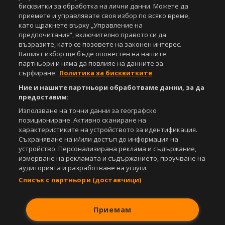
бисквитки за обработка на лични данни. Можете да
приемете и управлявате своя избор по всяко време,
като щракнете върху „Управление на
предпочитания“, включително правото си да
Copyright © 2007-2026 Агенция Спортал. Всички права запазени.
възразите, като се позовете на законен интерес.
Този уебсайт е собственост на
Sportal Media Group
Вашият избор ще бъде оповестен на нашите
партньори и няма да повлияе на данните за
За нас
Екип
За рекламa
Общи условия
сърфиране.
Политика за бисквитките
Етични правила на НСС
Лични данни
Управление на предпочитания
Ние и нашите партньори обработваме данни, за да
предоставим:
Съдържанието на този уеб сайт и технологиите, използвани в него, са
Използване на точни данни за географско
под закрила на Закона за авторското право и сродните му права.
позициониране. Активно сканиране на
Всички статии, репортажи, интервюта и други текстови, графични и
характеристиките на устройството за идентификация.
видео материали, публикувани в сайта, са собственост на Агенция
Съхраняване на и/или достъп до информация на
Спортал, освен ако изрично е посочено друго. Допуска се
устройство. Персонализирана реклама и съдържание,
публикуване на текстови материали само след писмено съгласие на
измерване на рекламата и съдържанието, проучване на
Агенция Спортал, посочване на източника и добавяне на линк към
аудиторията и разработване на услуги.
www.sportal.bg. Използването на графични и видео материали,
публикувани в сайта, е строго забранено. Нарушителите ще бъдат
Списък с партньори (доставчици)
санкционирани с цялата строгост на закона.
Свали
БЕЗПЛАТНОТО
приложение за:
Приемам