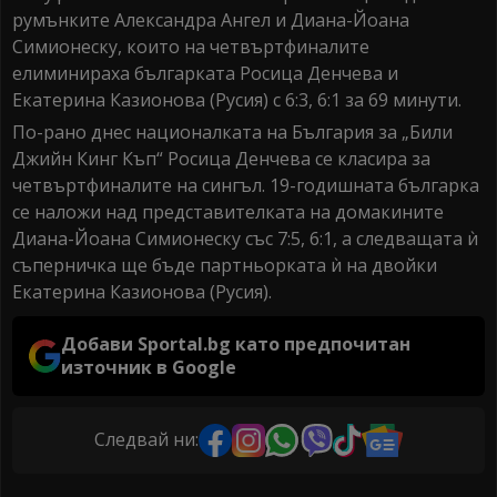
румънките Александра Ангел и Диана-Йоана
Симионеску, които на четвъртфиналите
елиминираха българката Росица Денчева и
Екатерина Казионова (Русия) с 6:3, 6:1 за 69 минути.
По-рано днес националката на България за „Били
Джийн Кинг Къп“ Росица Денчева се класира за
четвъртфиналите на сингъл. 19-годишната българка
се наложи над представителката на домакините
Диана-Йоана Симионеску със 7:5, 6:1, а следващата ѝ
съперничка ще бъде партньорката ѝ на двойки
Екатерина Казионова (Русия).
Добави Sportal.bg като предпочитан
източник в Google
Следвай ни: