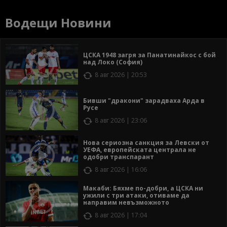
Водещи Новини
ЦСКА 1948 загря за Панатинайкос с бой
над Локо (София)
8 авг 2026 | 20:53
Бивши "дракони" зарадваха Арда в
Русе
8 авг 2026 | 23:06
Нова сериозна санкция за Левски от
УЕФА, европейската централа не
одобри транспарант
8 авг 2026 | 16:06
Макаби: Бяхме по-добри, а ЦСКА ни
ужили с три атаки, отиваме да
направим невъзможното
8 авг 2026 | 17:04