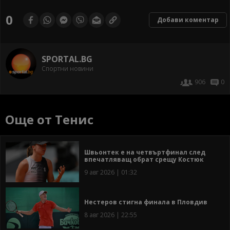
0
Добави коментар
SPORTAL.BG
Спортни новини
906
0
Още от Тенис
Швьонтек е на четвъртфинал след
впечатляващ обрат срещу Костюк
9 авг 2026 | 01:32
Нестеров стигна финала в Пловдив
8 авг 2026 | 22:55