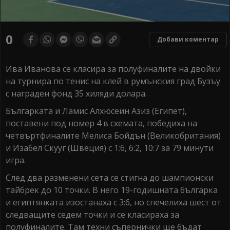
0
Добави коментар
Ива Иванова се класира за полуфиналите на двойки
на турнира по тенис на клей в румънския град Бузъу
с награден фонд 35 хиляди долара.
Българката и Ламис Алхюсеин Азиз (Египет),
поставени под номер 4 в схемата, победиха на
четвъртфиналите Мелиса Бойдън (Великобритания)
и Изабел Скууг (Швеция) с 1:6, 6:2, 10:7 за 79 минути
игра.
След два разменени сета се стигна до шампионски
тайбрек до 10 точки. В него 19-годишната българка
и египтянката изостанаха с 3:6, но спечелиха шест от
следващите седем точки и се класираха за
полуфиналите. Там техни съпернички ще бъдат