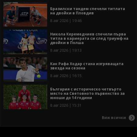
Бразилски тандем спечели титлата
на двойки в Пловдив
8 авг 2026 | 19:46
Никола Керемедчиев спечели първа
титла в кариерата си след триумф на
двойки в Полша
8 авг 2026 | 19:13
Как Рафа Ходар стана изгряващата
звезда на сезона
8 авг 2026 | 16:15
България с историческо четвърто
място на Световното първенство за
юноши до 14 години
8 авг 2026 | 15:31
Виж всички