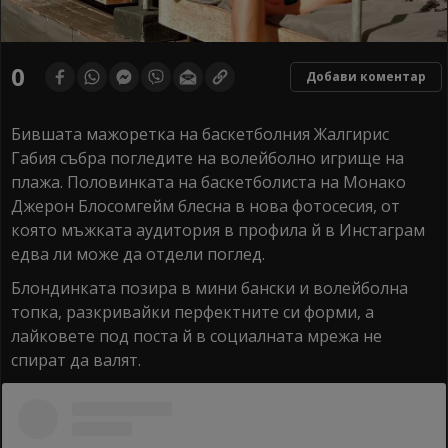
0
Добави коментар
Бившата мажоретка на баскетболния Жалгирис
Габия събра погледите на волейболно игрище на
плажа. Половинката на баскетболиста на Монако
Джерон Блосомгейм блесна в нова фотосесия, от
която мъжката аудитория в профила й в Инстаграм
едва ли може да отдели поглед.
Блондинката позира в мини бански и волейболна
топка, разкривайки перфектните си форми, а
лайковете под поста й в социалната мрежа не
спират да валят.