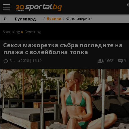
Булевард
Новини
Фотогалерии
Sportal.bg
Булевард
Секси мажоретка събра погледите на
плажа с волейболна топка
3 юли 2026 | 16:19
16681
9