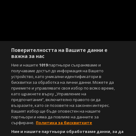
Поверителността на Вашите данни е
важна за нас
Ние и нашите
1019
партньори съхраняваме и
получаваме достъп до информация на Вашето
устройство, като уникални идентификатори в
бисквитки за обработка на лични данни. Можете да
приемете и управлявате своя избор по всяко време,
Copyright © 2007-2026 Агенция Спортал. Всички права запазени.
като щракнете върху „Управление на
Този уебсайт е собственост на
Sportal Media Group
предпочитания“, включително правото си да
възразите, като се позовете на законен интерес.
За нас
Екип
За рекламa
Общи условия
Вашият избор ще бъде оповестен на нашите
Етични правила на НСС
Лични данни
партньори и няма да повлияе на данните за
Управление на предпочитания
сърфиране.
Политика за бисквитките
Ние и нашите партньори обработваме данни, за да
Съдържанието на този уеб сайт и технологиите, използвани в него, са