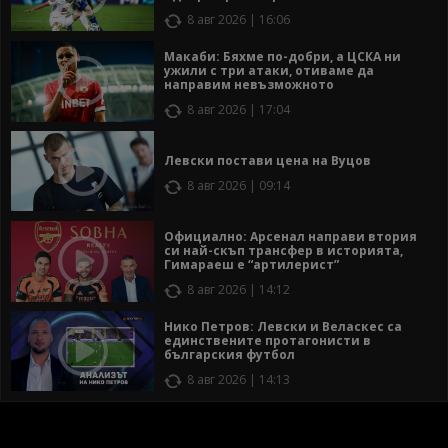
8 авг 2026 | 16:06
Макаби: Бяхме по-добри, а ЦСКА ни
ужили с три атаки, отиваме да
направим невъзможното
8 авг 2026 | 17:04
Левски постави цена на Вуцов
8 авг 2026 | 09:14
Официално: Арсенал направи втория
си най-скъп трансфер в историята,
Гимараеш е “артилерист”
8 авг 2026 | 14:12
Нико Петров: Левски и Веласкес са
единствените протагонисти в
българския футбол
8 авг 2026 | 14:13