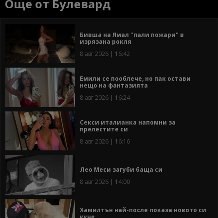
Още от Булевард
Бивша на Ямал "пали пожари" в
изрязана рокля
8 авг 2026 | 16:42
Емили се пооблече, но пак остави
нещо на фантазията
8 авг 2026 | 16:24
Секси италианка напомни за
прелестите си
8 авг 2026 | 16:16
Лео Меси загуби баща си
8 авг 2026 | 14:00
Хамилтън най-после показа новото си
куче