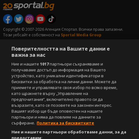
Copyright © 2007-2026 Агенция Спортал. Всички права запазени.
Този уебсайт е собственост на
Sportal Media Group
За нас
Екип
За рекламa
Общи условия
Поверителността на Вашите данни е
Етични правила на НСС
Лични данни
важна за нас
Управление на предпочитания
Ние и нашите
1017
партньори съхраняваме и
получаваме достъп до информация на Вашето
Съдържанието на този уеб сайт и технологиите, използвани в него, са
устройство, като уникални идентификатори в
под закрила на Закона за авторското право и сродните му права.
бисквитки за обработка на лични данни. Можете да
Всички статии, репортажи, интервюта и други текстови, графични и
приемете и управлявате своя избор по всяко време,
видео материали, публикувани в сайта, са собственост на Агенция
като щракнете върху „Управление на
Спортал, освен ако изрично е посочено друго. Допуска се
предпочитания“, включително правото си да
публикуване на текстови материали само след писмено съгласие на
възразите, като се позовете на законен интерес.
Агенция Спортал, посочване на източника и добавяне на линк към
Вашият избор ще бъде оповестен на нашите
www.sportal.bg. Използването на графични и видео материали,
партньори и няма да повлияе на данните за
публикувани в сайта, е строго забранено. Нарушителите ще бъдат
сърфиране.
Политика за бисквитките
санкционирани с цялата строгост на закона.
Ние и нашите партньори обработваме данни, за да
Свали
БЕЗПЛАТНОТО
приложение за:
предоставим: