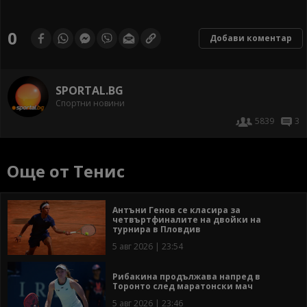
0
Добави коментар
SPORTAL.BG
Спортни новини
5839
3
Още от Тенис
Антъни Генов се класира за
четвъртфиналите на двойки на
турнира в Пловдив
5 авг 2026 | 23:54
Рибакина продължава напред в
Торонто след маратонски мач
5 авг 2026 | 23:46