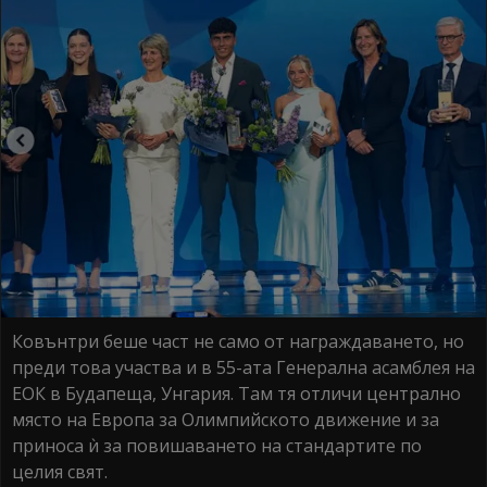
Ковънтри беше част не само от награждаването, но
преди това участва и в 55-ата Генерална асамблея на
ЕОК в Будапеща, Унгария. Там тя отличи централно
място на Европа за Олимпийското движение и за
приноса ѝ за повишаването на стандартите по
целия свят.