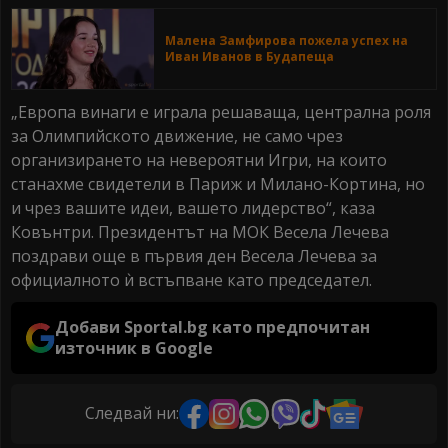
Малена Замфирова пожела успех на
Иван Иванов в Будапеща
„Европа винаги е играла решаваща, централна роля
за Олимпийското движение, не само чрез
организирането на невероятни Игри, на които
станахме свидетели в Париж и Милано-Кортина, но
и чрез вашите идеи, вашето лидерство“, каза
Ковънтри. Президентът на МОК Весела Лечева
поздрави още в първия ден Весела Лечева за
официалното ѝ встъпване като председател.
Добави Sportal.bg като предпочитан
източник в Google
Следвай ни: