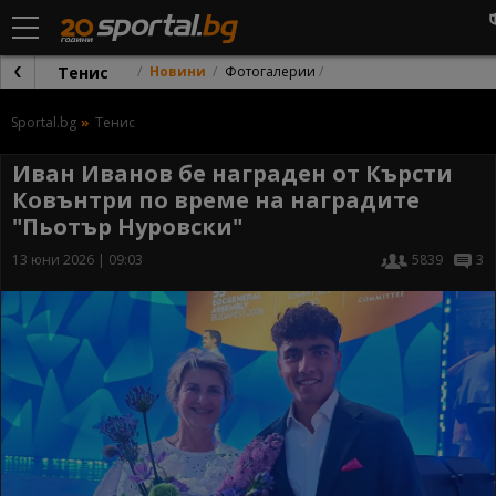
Тенис
Новини
Фотогалерии
Sportal.bg
Тенис
Иван Иванов бе награден от Кърсти
Ковънтри по време на наградите
"Пьотър Нуровски"
13 юни 2026 | 09:03
5839
3