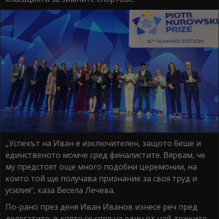
„Успехът на Иван е изключителен, защото беше и
единственото момче сред финалистите. Вярвам, че
му предстоят още много подобни церемонии, на
които той ще получава признание за своя труд и
усилия“, каза Весела Лечева.
По-рано през деня Иван Иванов изнесе реч пред
делегатите, в която се спря на един от най-тежките