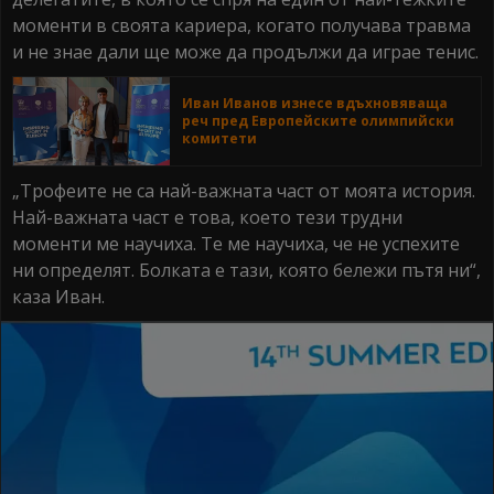
моменти в своята кариера, когато получава травма
и не знае дали ще може да продължи да играе тенис.
Иван Иванов изнесе вдъхновяваща
реч пред Европейските олимпийски
комитети
„Трофеите не са най-важната част от моята история.
Най-важната част е това, което тези трудни
моменти ме научиха. Те ме научиха, че не успехите
ни определят. Болката е тази, която бележи пътя ни“,
каза Иван.