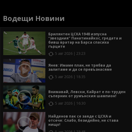
Водещи Новини
Брилянтен ЦСКА 1948 изпусна
“звездния" Панатинайкос, гредата и
бивш вратар на Барса спасиха
гърците
5 авг 2026 | 23:23
Янев: Имаме план, не трябва да
залитаме и да се превъзнасяме
5 авг 2026 | 18:35
Внимавай, Левски, Кайрат е по-труден
съперник от румънския шампион!
5 авг 2026 | 16:30
Найденов пак се заяде с ЦСКА и
отсече: Слабо, безидейно, не става
нищо!
5 авг 2026 | 23:48