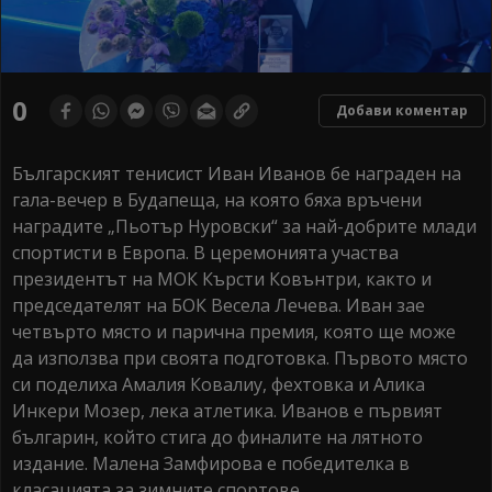
0
Добави коментар
Българският тенисист Иван Иванов бе награден на
гала-вечер в Будапеща, на която бяха връчени
наградите „Пьотър Нуровски“ за най-добрите млади
спортисти в Европа. В церемонията участва
президентът на МОК Кърсти Ковънтри, както и
председателят на БОК Весела Лечева. Иван зае
четвърто място и парична премия, която ще може
да използва при своята подготовка. Първото място
си поделиха Амалия Ковалиу, фехтовка и Алика
Инкери Мозер, лека атлетика. Иванов е първият
българин, който стига до финалите на лятното
издание. Малена Замфирова е победителка в
класацията за зимните спортове.